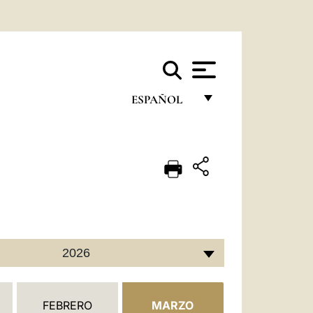
ESPAÑOL
FRANÇAIS
ENGLISH
ITALIANO
PORTUGUÊS
ESPAÑOL
2026
DEUTSCH
POLSKI
FEBRERO
MARZO