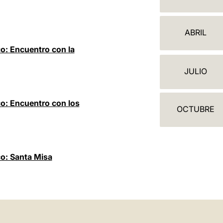
A
L
ABRIL
E
o: Encuentro con la
N
JULIO
D
A
co: Encuentro con los
OCTUBRE
R
I
O
co: Santa Misa