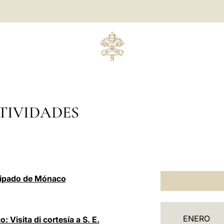
TIVIDADES
ncipado de Mónaco
C
ENERO
 Visita di cortesía a S. E.