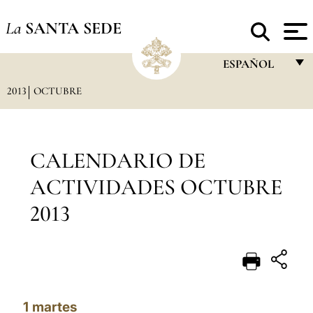
La
SANTA SEDE
ESPAÑOL
2013
OCTUBRE
FRANÇAIS
ENGLISH
ITALIANO
CALENDARIO DE
PORTUGUÊS
ACTIVIDADES OCTUBRE
ESPAÑOL
2013
DEUTSCH
POLSKI
العربيّة
1
martes
中文