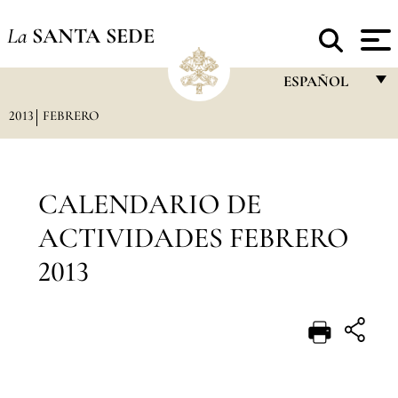
La
SANTA SEDE
ESPAÑOL
2013
FEBRERO
FRANÇAIS
ENGLISH
ITALIANO
CALENDARIO DE
PORTUGUÊS
ACTIVIDADES FEBRERO
ESPAÑOL
2013
DEUTSCH
POLSKI
العربيّة
中文