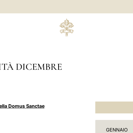
ITÀ DICEMBRE
della Domus Sanctae
C
GENNAIO