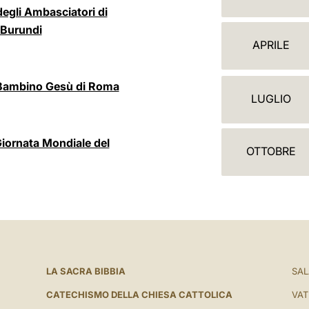
A
degli Ambasciatori di
L
, Burundi
APRILE
E
N
o Bambino Gesù di Roma
LUGLIO
D
A
iornata Mondiale del
OTTOBRE
R
I
O
LA SACRA BIBBIA
SAL
CATECHISMO DELLA CHIESA CATTOLICA
VAT