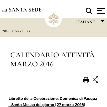
La
SANTA SEDE
ITALIANO
2016
MARZO
25
FRANÇAIS
ENGLISH
ITALIANO
CALENDARIO ATTIVITÀ
PORTUGUÊS
MARZO 2016
ESPAÑOL
DEUTSCH
POLSKI
العربيّة
Libretto della Celebrazione: Domenica di Pasqua
- Santa Messa del giorno [27 marzo 2016]
中文