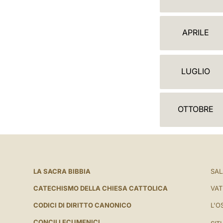
A
L
APRILE
E
N
LUGLIO
D
A
OTTOBRE
R
I
O
LA SACRA BIBBIA
SAL
CATECHISMO DELLA CHIESA CATTOLICA
VAT
CODICI DI DIRITTO CANONICO
L'O
CONCILI ECUMENICI