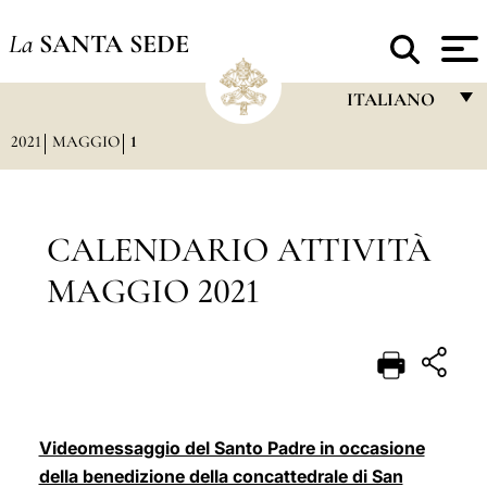
La
SANTA SEDE
ITALIANO
2021
MAGGIO
1
FRANÇAIS
ENGLISH
ITALIANO
CALENDARIO ATTIVITÀ
PORTUGUÊS
MAGGIO 2021
ESPAÑOL
DEUTSCH
POLSKI
العربيّة
Videomessaggio del Santo Padre in occasione
della benedizione della concattedrale di San
中文