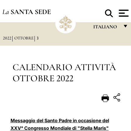
La
SANTA SEDE
ITALIANO
2022
OTTOBRE
3
FRANÇAIS
ENGLISH
ITALIANO
CALENDARIO ATTIVITÀ
PORTUGUÊS
OTTOBRE 2022
ESPAÑOL
DEUTSCH
POLSKI
العربيّة
Messaggio del Santo Padre in occasione del
XXV° Congresso Mondiale di "Stella Maris"
中文