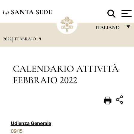
La
SANTA SEDE
ITALIANO
2022
FEBBRAIO
9
FRANÇAIS
ENGLISH
ITALIANO
CALENDARIO ATTIVITÀ
PORTUGUÊS
FEBBRAIO 2022
ESPAÑOL
DEUTSCH
POLSKI
العربيّة
Udienza Generale
09:15
中文