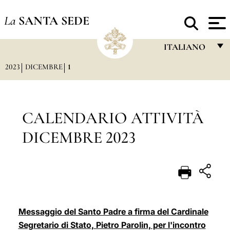
La
SANTA SEDE
ITALIANO
2023
DICEMBRE
1
FRANÇAIS
ENGLISH
ITALIANO
CALENDARIO ATTIVITÀ
PORTUGUÊS
DICEMBRE 2023
ESPAÑOL
DEUTSCH
POLSKI
العربيّة
Messaggio del Santo Padre a firma del Cardinale
Segretario di Stato, Pietro Parolin, per l'incontro
中文