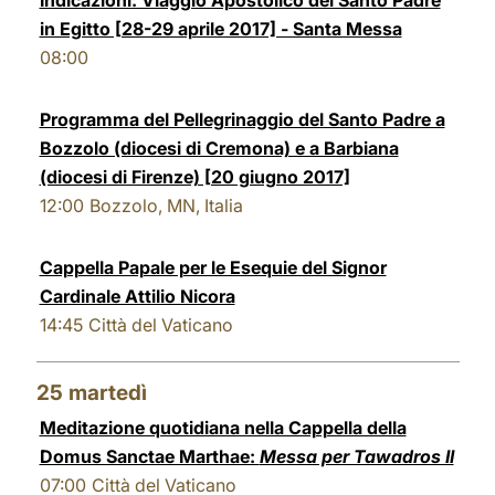
Indicazioni: Viaggio Apostolico del Santo Padre
in Egitto [28-29 aprile 2017] - Santa Messa
08:00
Programma del Pellegrinaggio del Santo Padre a
Bozzolo (diocesi di Cremona) e a Barbiana
(diocesi di Firenze) [20 giugno 2017]
12:00
Bozzolo, MN, Italia
Cappella Papale per le Esequie del Signor
Cardinale Attilio Nicora
14:45
Città del Vaticano
25
martedì
Meditazione quotidiana nella Cappella della
Domus Sanctae Marthae:
Messa per Tawadros II
07:00
Città del Vaticano