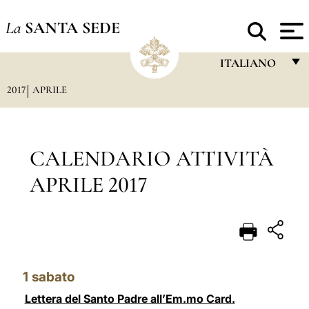
La
SANTA SEDE
ITALIANO
2017
APRILE
FRANÇAIS
ENGLISH
ITALIANO
CALENDARIO ATTIVITÀ
PORTUGUÊS
APRILE 2017
ESPAÑOL
DEUTSCH
POLSKI
1
sabato
العربيّة
Lettera del Santo Padre all’Em.mo Card.
中文