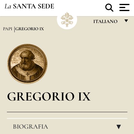
La
SANTA SEDE
ITALIANO
PAPI
GREGORIO IX
FRANÇAIS
ENGLISH
ITALIANO
PORTUGUÊS
ESPAÑOL
DEUTSCH
GREGORIO IX
POLSKI
العربيّة
BIOGRAFIA
中文
▸