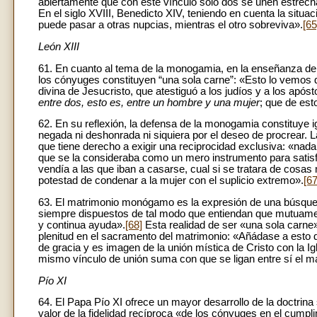
abiertamente que con este vínculo solo dos se unen estrecha
En el siglo XVIII, Benedicto XIV, teniendo en cuenta la situa
puede pasar a otras nupcias, mientras el otro sobreviva».
[65
León XIII
61. En cuanto al tema de la monogamia, en la enseñanza de 
los cónyuges constituyen “una sola carne”: «Esto lo vemos d
divina de Jesucristo, que atestiguó a los judíos y a los após
entre dos, esto es, entre un hombre y una mujer
; que de est
62. En su reflexión, la defensa de la monogamia constituye 
negada ni deshonrada ni siquiera por el deseo de procrear. La
que tiene derecho a exigir una reciprocidad exclusiva: «nad
que se la consideraba como un mero instrumento para satisf
vendía a las que iban a casarse, cual si se tratara de cosas
potestad de condenar a la mujer con el suplicio extremo».
[67
63. El matrimonio monógamo es la expresión de una búsqueda
siempre dispuestos de tal modo que entiendan que mutuament
y continua ayuda».
[68]
Esta realidad de ser «una sola carne
plenitud en el sacramento del matrimonio: «Añádase a esto 
de gracia y es imagen de la unión mística de Cristo con la Ig
mismo vínculo de unión suma con que se ligan entre sí el ma
Pío XI
64. El Papa Pío XI ofrece un mayor desarrollo de la doctrina
valor de la fidelidad recíproca «de los cónyuges en el cumpli