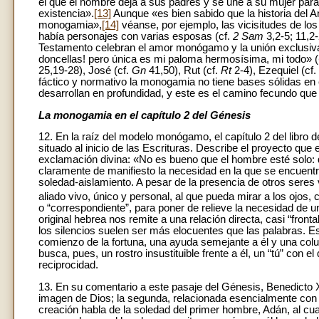
el que el hombre deja a sus padres y se une a su mujer para
existencia».
[13]
Aunque «es bien sabido que la historia del A
monogamia»,
[14]
véanse, por ejemplo, las vicisitudes de los
había personajes con varias esposas (cf.
2 Sam
3,2-5; 11,2
Testamento celebran el amor monógamo y la unión exclusiva
doncellas! pero única es mi paloma hermosísima, mi todo» (
25,19-28), José (cf.
Gn
41,50), Rut (cf.
Rt
2-4), Ezequiel (cf.
fáctico y normativo la monogamia no tiene bases sólidas en
desarrollan en profundidad, y este es el camino fecundo que 
La monogamia en el capítulo 2 del Génesis
12. En la raíz del modelo monógamo, el capítulo 2 del libro
situado al
inicio
de las Escrituras. Describe el proyecto que 
exclamación divina: «No es bueno que el hombre esté solo: 
claramente de manifiesto la necesidad en la que se encuentr
soledad-aislamiento. A pesar de la presencia de otros seres
aliado vivo, único y personal, al que pueda mirar a los ojos,
o “correspondiente”, para poner de relieve la necesidad de u
original hebrea nos remite a una relación directa, casi “fron
los silencios suelen ser más elocuentes que las palabras. Es 
comienzo de la fortuna, una ayuda semejante a él y una col
busca, pues, un rostro insustituible frente a él, un “tú” con
reciprocidad.
13. En su comentario a este pasaje del Génesis, Benedicto X
imagen de Dios; la segunda, relacionada esencialmente con e
creación habla de la soledad del primer hombre, Adán, al cua