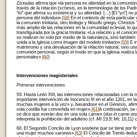
Zizioulas afirma que «la persona es alteridad en la comunión
través de la relación (
schesis,
en la terminología de los Padr
“tú” que afirma su existencia y su alteridad. […] [El “yo”] no 
persona del individuo».
[58]
En el contexto de esta particular v
la comunión trinitaria, otro teólogo y filósofo griego, Chri
más amplio de las relaciones en la comunidad eclesial, lo q
transfigurada por la gracia trinitaria: «La relación y el con
se realizan no solo por medio de la naturaleza, sino también p
unida a la Iglesia como imagen del modelo trinitario».
[59]
E in
matrimonio y una devaluación de la relación natural, sino u
comunión personal, según el modo en que la Iglesia realiza la
personales».
[60]
Intervenciones magisteriales
Primeras intervenciones
59. Hasta León XIII, las intervenciones relacionadas con l
importante intervención de Inocencio III en el año 1201, en l
muchas mujeres a la vez» y, basándose en el
Génesis
, afi
sola costilla fue convertida en mujer».
[61]
A continuación, se 
se dice que «serán dos en una sola carne» (
duo in carne un
interpreta la prohibición del adulterio (cf.
Mt
19,9;
Mc
10,11) 
60. El Segundo Concilio de Lyon sostiene que se tiene por fi
una mujer muchos varones».
[63]
El Concilio de Trento dedu