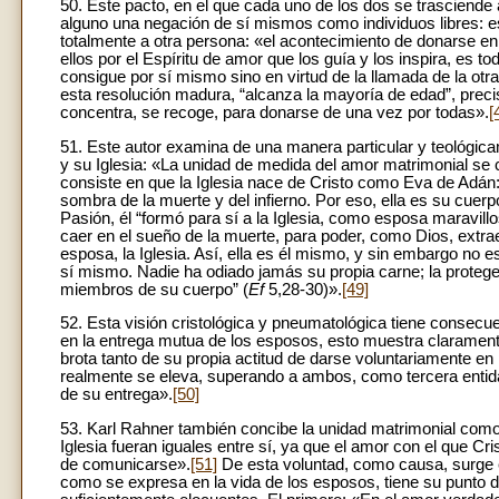
50. Este pacto, en el que cada uno de los dos se trasciende
alguno una negación de sí mismos como individuos libres: es, 
totalmente a otra persona: «el acontecimiento de donarse en
ellos por el Espíritu de amor que los guía y los inspira, es 
consigue por sí mismo sino en virtud de la llamada de la otra 
esta resolución madura, “alcanza la mayoría de edad”, prec
concentra, se recoge, para donarse de una vez por todas».
[
51. Este autor examina de una manera particular y teológica
y su Iglesia: «La unidad de medida del amor matrimonial se con
consiste en que la Iglesia nace de Cristo como Eva de Adán:
sombra de la muerte y del infierno. Por eso, ella es su cue
Pasión, él “formó para sí a la Iglesia, como esposa maravillo
caer en el sueño de la muerte, para poder, como Dios, extra
esposa, la Iglesia. Así, ella es él mismo, y sin embargo no
sí mismo. Nadie ha odiado jamás su propia carne; la protege
miembros de su cuerpo” (
Ef
5,28-30)».
[49]
52. Esta visión cristológica y pneumatológica tiene consecu
en la entrega mutua de los esposos, esto muestra clarament
brota tanto de su propia actitud de darse voluntariamente en
realmente se eleva, superando a ambos, como tercera entidad
de su entrega».
[50]
53. Karl Rahner también concibe la unidad matrimonial como e
Iglesia fueran iguales entre sí, ya que el amor con el que Cri
de comunicarse».
[51]
De esta voluntad, como causa, surge el p
como se expresa en la vida de los esposos, tiene su punto 