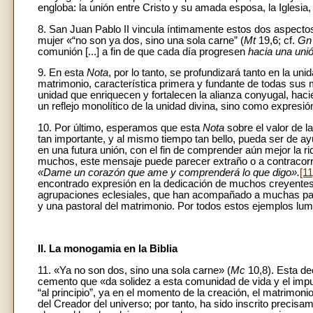
engloba: la unión entre Cristo y su amada esposa, la Iglesia,
8. San Juan Pablo II vincula íntimamente estos dos aspectos
mujer «“no son ya dos, sino una sola carne” (
Mt
19,6; cf.
Gn
comunión [...] a fin de que cada día progresen
hacia una unió
9. En esta
Nota
, por lo tanto, se profundizará tanto en la un
matrimonio, característica primera y fundante de todas sus
unidad que enriquecen y fortalecen la alianza conyugal, hac
un reflejo monolítico de la unidad divina, sino como expresió
10. Por último, esperamos que esta
Nota
sobre el valor de l
tan importante, y al mismo tiempo tan bello, pueda ser de a
en una futura unión, con el fin de comprender aún mejor la ri
muchos, este mensaje puede parecer extraño o a contracorrie
«Dame un corazón que ame y comprenderá lo que digo».
[11
encontrado expresión en la dedicación de muchos creyentes,
agrupaciones eclesiales, que han acompañado a muchas pare
y una pastoral del matrimonio. Por todos estos ejemplos lu
II. La monogamia en la Biblia
11. «Ya no son dos, sino una sola carne» (
Mc
10,8). Esta de
cemento que «da solidez a esta comunidad de vida y el impul
“al principio”, ya en el momento de la creación, el matrim
del Creador del universo; por tanto, ha sido inscrito preci