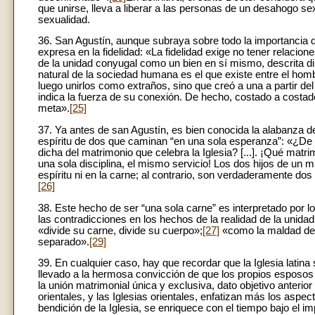
que unirse, lleva a liberar a las personas de un desahogo se
sexualidad.
36. San Agustín, aunque subraya sobre todo la importancia de
expresa en la fidelidad: «La fidelidad exige no tener relacion
de la unidad conyugal como un bien en sí mismo, descrita d
natural de la sociedad humana es el que existe entre el homb
luego unirlos como extraños, sino que creó a una a partir del
indica la fuerza de su conexión. De hecho, costado a costa
meta».
[25]
37. Ya antes de san Agustín, es bien conocida la alabanza d
espíritu de dos que caminan “en una sola esperanza”: «¿De d
dicha del matrimonio que celebra la Iglesia? [...]. ¡Qué matr
una sola disciplina, el mismo servicio! Los dos hijos de un
espíritu ni en la carne; al contrario, son verdaderamente dos
[26]
38. Este hecho de ser “una sola carne” es interpretado por l
las contradicciones en los hechos de la realidad de la unid
«divide su carne, divide su cuerpo»;
[27]
«como la maldad de 
separado».
[29]
39. En cualquier caso, hay que recordar que la Iglesia latin
llevado a la hermosa convicción de que los propios esposos
la unión matrimonial única y exclusiva, dato objetivo anterior
orientales, y las Iglesias orientales, enfatizan más los aspec
bendición de la Iglesia, se enriquece con el tiempo bajo el 