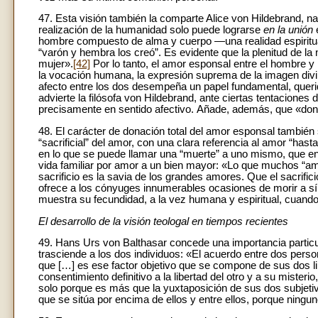
47. Esta visión también la comparte Alice von Hildebrand, nac
realización de la humanidad solo puede lograrse
en la unión
hombre compuesto de alma y cuerpo —una realidad espiritua
“varón y hembra los creó”. Es evidente que la plenitud de la
mujer».
[42]
Por lo tanto, el amor esponsal entre el hombre y 
la vocación humana, la expresión suprema de la imagen divi
afecto entre los dos desempeña un papel fundamental, queri
advierte la filósofa von Hildebrand, ante ciertas tentaciones 
precisamente en sentido afectivo.
Añade, además, que «donde
48. El carácter de donación total del amor esponsal tambié
“sacrificial” del amor, con una clara referencia al amor “hasta
en lo que se puede llamar una “muerte” a uno mismo, que en 
vida familiar por amor a un bien mayor: «Lo que muchos “ama
sacrificio es la savia de los grandes amores. Que el sacrifi
ofrece a los cónyuges innumerables ocasiones de morir a s
muestra su fecundidad, a la vez humana y espiritual, cuand
El desarrollo de la visión teologal en tiempos
recientes
49. Hans Urs von Balthasar concede una importancia particu
trasciende a los dos individuos: «El acuerdo entre dos pers
que […] es ese factor objetivo que se compone de sus dos l
consentimiento definitivo a la libertad del otro y a su mister
solo porque es más que la yuxtaposición de sus dos subjetivi
que se sitúa por encima de ellos y entre ellos, porque ningu