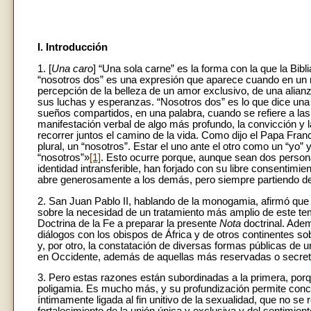
I. Introducción
1. [
Una caro
] “Una sola carne” es la forma con la que la Bib
“nosotros dos” es una expresión que aparece cuando en un ma
percepción de la belleza de un amor exclusivo, de una alian
sus luchas y esperanzas. “Nosotros dos” es lo que dice una p
sueños compartidos, en una palabra, cuando se refiere a las 
manifestación verbal de algo más profundo, la convicción y 
recorrer juntos el camino de la vida. Como dijo el Papa Fr
plural, un “nosotros”. Estar el uno ante el otro como un “yo” y
“nosotros”»
[1]
.
Esto ocurre porque, aunque sean dos persona
identidad intransferible, han forjado con su libre consentimi
abre generosamente a los demás, pero siempre partiendo de 
2. San Juan Pablo II, hablando de la monogamia, afirmó qu
sobre la necesidad de un tratamiento más amplio de este te
Doctrina de la Fe a preparar la presente
Nota
doctrinal. Adem
diálogos con los obispos de África y de otros continentes sob
y, por otro, la constatación de diversas formas públicas 
en Occidente, además de aquellas más reservadas o secretas
3. Pero estas razones están subordinadas a la primera, porq
poligamia. Es mucho más, y su profundización permite conce
íntimamente ligada al fin unitivo de la sexualidad, que no se