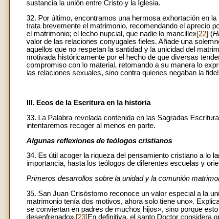
sustancia la unión entre Cristo y la Iglesia.
32. Por último, encontramos una hermosa exhortación en la
trata brevemente el matrimonio, recomendando el aprecio por
el matrimonio; el lecho nupcial, que nadie lo mancille»
[22]
(
H
valor de las relaciones conyugales fieles. Añade una solemne 
aquellos que no respetan la santidad y la unicidad del matri
motivada históricamente por el hecho de que diversas tenden
compromiso con lo material, retomando a su manera lo exp
las relaciones sexuales, sino contra quienes negaban la fide
III. Ecos de la Escritura en la historia
33. La Palabra revelada contenida en las Sagradas Escrituras 
intentaremos recoger al menos en parte.
Algunas reflexiones de teólogos cristianos
34. Es útil acoger la riqueza del pensamiento cristiano a lo la
importancia, hasta los teólogos de diferentes escuelas y ori
Primeros desarrollos sobre la unidad y la comunión matrimoni
35. San Juan Crisóstomo reconoce un valor especial a la uni
matrimonio tenía dos motivos, ahora solo tiene uno». Explica
se conviertan en padres de muchos hijos», sino porque esto ll
desenfrenado».
[23]
En definitiva, el santo Doctor considera 