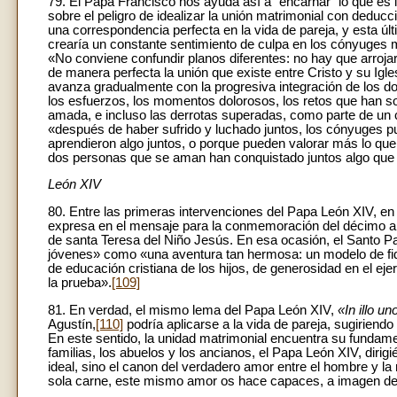
79. El Papa Francisco nos ayuda así a “encarnar” lo que es 
sobre el peligro de idealizar la unión matrimonial con deduc
una correspondencia perfecta en la vida de pareja, y esta últ
crearía un constante sentimiento de culpa en los cónyuges m
«No conviene confundir planos diferentes: no hay que arroja
de manera perfecta la unión que existe entre Cristo y su Ig
avanza gradualmente con la progresiva integración de los d
los esfuerzos, los momentos dolorosos, los retos que han s
amada, e incluso las derrotas superadas, como parte de un c
«después de haber sufrido y luchado juntos, los cónyuges p
aprendieron algo juntos, o porque pueden valorar más lo q
dos personas que se aman han conquistado juntos algo que 
León XIV
80. Entre las primeras intervenciones del Papa León XIV, en
expresa en el mensaje para la conmemoración del décimo ani
de santa Teresa del Niño Jesús. En esa ocasión, el Santo Pad
jóvenes» como «una aventura tan hermosa: un modelo de fidel
de educación cristiana de los hijos, de generosidad en el ejer
la prueba».
[109]
81. En verdad, el mismo lema del Papa León XIV,
«In illo un
Agustín,
[110]
podría aplicarse a la vida de pareja, sugiriend
En este sentido, la unidad matrimonial encuentra su fundamen
familias, los abuelos y los ancianos, el Papa León XIV, diri
ideal, sino el canon del verdadero amor entre el hombre y la m
sola carne, este mismo amor os hace capaces, a imagen de D