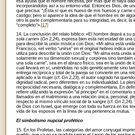
esa ayuda que el hombre necesita, por más que él haya dado
incorporándolos así a su entorno vital. Entonces Dios, de un
que precisa: “¡Ésta sí que es hueso de mis huesos y carne d
castigo; pero sí aparece la idea de que el hombre es de alg
otro la parte complementaria para su integridad, es decir, l
“completo”».
[17]
14. La conclusión del relato bíblico: «El hombre dejará a su
sola carne
» (
Gn
2,24), expresa bien esta necesidad de una uni
para describir la unión mística con Dios: «Mi alma está unid
Francisco, «el verbo “unirse” en el original hebreo indica una
utiliza para describir la unión con Dios: “Mi alma está unida a 
solamente en su dimensión sexual y corpórea sino también en 
una sola carne”, sea en el abrazo físico, sea en la unión de l
cual llevará en sí, uniéndolas no sólo genéticamente sino ta
entrega recíproca y total de la pareja se convierte en una rel
aplicado a la mujer (cf.
Gn
2,23), el autor sagrado ha querid
dignidad radical, pero diferentes en su individualidad. La pl
reciprocidad necesaria, dialógica y complementaria. En defin
refiere utilizando la expresión “al principio” en el comentario 
llamados en el matrimonio a una relación única, personal, ple
respecto al mismo vínculo social de la sangre (cf.
Gn
2,24). 
de Dios con Israel, que emerge con toda su fuerza en los tex
vida de los esposos en la línea de una pertenencia mutua.
El simbolismo nupcial profético
15. En los Profetas, las categorías del amor conyugal imprim
pueblo, que ya no se modula según el canon de los pactos ent