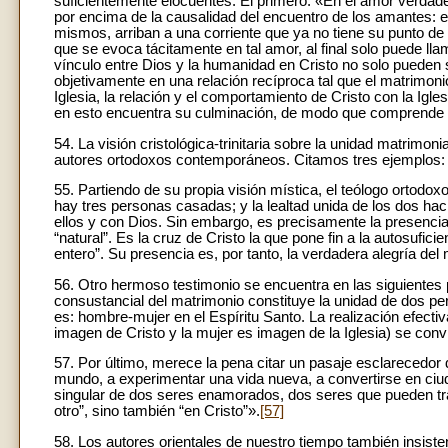
suficientemente elocuentes. El primero: «En el amor verdade
por encima de la causalidad del encuentro de los amantes: 
mismos, arriban a una corriente que ya no tiene su punto de ll
que se evoca tácitamente en tal amor, al final solo puede l
vínculo entre Dios y la humanidad en Cristo no solo pueden
objetivamente en una relación recíproca tal que el matrimoni
Iglesia, la relación y el comportamiento de Cristo con la Igle
en esto encuentra su culminación, de modo que comprende 
54. La visión cristológica-trinitaria sobre la unidad matrimo
autores ortodoxos contemporáneos. Citamos tres ejemplos:
55. Partiendo de su propia visión mística, el teólogo ortod
hay tres personas casadas; y la lealtad unida de los dos hac
ellos y con Dios. Sin embargo, es precisamente la presenci
“natural”. Es la cruz de Cristo la que pone fin a la autosufici
entero”. Su presencia es, por tanto, la verdadera alegría del
56. Otro hermoso testimonio se encuentra en las siguientes 
consustancial del matrimonio constituye la unidad de dos person
es: hombre-mujer en el Espíritu Santo. La realización efecti
imagen de Cristo y la mujer es imagen de la Iglesia) se convi
57. Por último, merece la pena citar un pasaje esclarecedor 
mundo, a experimentar una vida nueva, a convertirse en ciud
singular de dos seres enamorados, dos seres que pueden tra
otro”, sino también “en Cristo”».
[57]
58. Los autores orientales de nuestro tiempo también insisten 