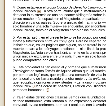
fortalecimiento de la unión única y exclusiva y del sentimien
4. Como establece el propio
Código de Derecho Canónico
: 
indisolubilidad».
[4]
En otra parte, afirma que el matrimonio e
destacar la existencia de una abundante bibliografía sobre la i
tenido mucho más espacio en el Magisterio, en particular en
divorcio en varios países. Sobre la unidad del matrimonio —
solo hombre y una sola mujer— se encuentra, por el contrario
indisolubilidad, tanto en el Magisterio como en los manuale
5. Por esta razón, en el presente texto se ha optado por cen
íntima y totalizadora entre los cónyuges
. Para no esperar, po
insistir en que, en las páginas que siguen, no se tratará la 
muerte separe a los cónyuges cristianos— ni el fin de la pr
Magisterio. La
Nota
se centrará únicamente en la primera pr
unión única y exclusiva entre una sola mujer y un solo homb
puede compartirse con otros.
6. Esta propiedad es tan esencial y primaria que el matrimo
Theologiae
de santo Tomás de Aquino afirma que «el matri
por personas legítimas, que implica una comunión de vida in
por la cual uno se llama marido y la otra mujer; y
tal unión e
que recopilaba opiniones preexistentes: «Es la unión (
coniun
indisoluble».
[8]
Más cerca de nosotros, Dietrich von Hildebra
personas humanas».
[9]
7. Ya en estas definiciones clásicas vemos que la unidad de
de todo matrimonio, está llamada a una expresión y desarro
conyugal, ayuda recíproca, compartir total que, con la ayuda