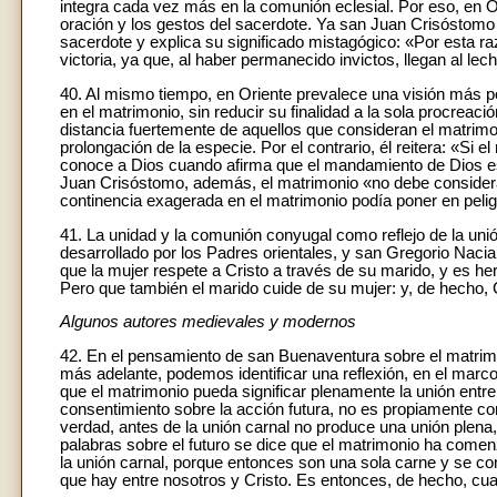
integra cada vez más en la comunión eclesial. Por eso, en Or
oración y los gestos del sacerdote. Ya san Juan Crisóstomo 
sacerdote y explica su significado mistagógico: «Por esta 
victoria, ya que, al haber permanecido invictos, llegan al lec
40. Al mismo tiempo, en Oriente prevalece una visión más po
en el matrimonio, sin reducir su finalidad a la sola procreac
distancia fuertemente de aquellos que consideran el matrimon
prolongación de la especie. Por el contrario, él reitera: «S
conoce a Dios cuando afirma que el mandamiento de Dios es 
Juan Crisóstomo, además, el matrimonio «no debe conside
continencia exagerada en el matrimonio podía poner en pelig
41. La unidad y la comunión conyugal como reflejo de la unión
desarrollado por los Padres orientales, y san Gregorio Nac
que la mujer respete a Cristo a través de su marido, y es he
Pero que también el marido cuide de su mujer: y, de hecho, Cr
Algunos autores medievales y modernos
42. En el pensamiento de san Buenaventura sobre el matrim
más adelante, podemos identificar una reflexión, en el marc
que el matrimonio pueda significar plenamente la unión entr
consentimiento sobre la acción futura, no es propiamente c
verdad, antes de la unión carnal no produce una unión plena
palabras sobre el futuro se dice que el matrimonio ha comen
la unión carnal, porque entonces son una sola carne y se con
que hay entre nosotros y Cristo. Es entonces, de hecho, cua