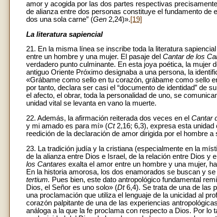
amor y acogida por las dos partes respectivas precisamente
de alianza entre dos personas constituye el fundamento de e
dos una sola carne” (
Gen
2,24)».
[19]
La literatura sapiencial
21. En la misma línea se inscribe toda la literatura sapien
entre un hombre y una mujer. El pasaje del
Cantar de los Ca
verdadero punto culminante. En esta joya poética, la mujer 
antiguo Oriente Próximo designaba a una persona, la identif
«Grábame como sello en tu corazón, grábame como sello en 
por tanto, declara ser casi el “documento de identidad” de su 
el afecto, el obrar, toda la personalidad de uno, se comunic
unidad vital se levanta en vano la muerte.
22. Además, la afirmación reiterada dos veces en el
Cantar 
y mi amado es para mí» (
Ct
2,16; 6,3), expresa esta unidad 
reedición de la declaración de amor dirigida por el hombre a
23. La tradición judía y la cristiana (especialmente en la míst
de la alianza entre Dios e Israel, de la relación entre Dios y 
los Cantares
exalta el amor entre un hombre y una mujer, ha
En la historia amorosa, los dos enamorados se buscan y se 
tertium.
Pues bien, este dato antropológico fundamental remit
Dios, el Señor es uno solo» (
Dt
6,4). Se trata de una de la
una proclamación que utiliza el lenguaje de la unicidad al pro
corazón palpitante de una de las experiencias antropológica
análoga a la que la fe proclama con respecto a Dios. Por lo 