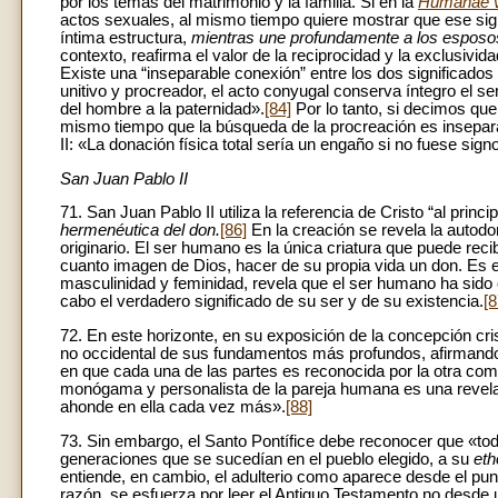
por los temas del matrimonio y la familia. Si en la
Humanae v
actos sexuales, al mismo tiempo quiere mostrar que ese signi
íntima estructura,
mientras une profundamente a los esposo
contexto, reafirma el valor de la reciprocidad y la exclusiv
Existe una “inseparable conexión” entre los dos significad
unitivo y procreador, el acto conyugal conserva íntegro el s
del hombre a la paternidad».
[84]
Por lo tanto, si decimos que 
mismo tiempo que la búsqueda de la procreación es insepara
II: «La donación física total sería un engaño si no fuese sig
San Juan Pablo II
71. San Juan Pablo II utiliza la referencia de Cristo “al princi
hermenéutica del don.
[86]
En la creación se revela la autod
originario. El ser humano es la única criatura que puede re
cuanto imagen de Dios, hacer de su propia vida un don. Es e
masculinidad y feminidad, revela que el ser humano ha sido 
cabo el verdadero significado de su ser y de su existencia.
[8
72. En este horizonte, en su exposición de la concepción cri
no occidental de sus fundamentos más profundos, afirmando q
en que cada una de las partes es reconocida por la otra como
monógama y personalista de la pareja humana es una revelac
ahonde en ella cada vez más».
[88]
73. Sin embargo, el Santo Pontífice debe reconocer que «toda 
generaciones que se sucedían en el pueblo elegido, a su
eth
entiende, en cambio, el adulterio como aparece desde el pun
razón, se esfuerza por leer el Antiguo Testamento no desde u