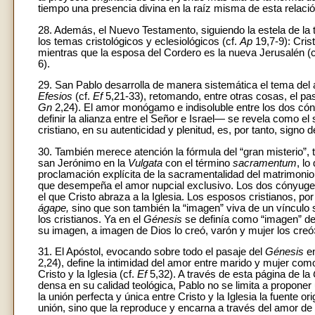
tiempo una presencia divina en la raíz misma de esta relació
28. Además, el Nuevo Testamento, siguiendo la estela de la t
los temas cristológicos y eclesiológicos (cf.
Ap
19,7-9): Cris
mientras que la esposa del Cordero es la nueva Jerusalén (
6).
29. San Pablo desarrolla de manera sistemática el tema del am
Efesios
(cf.
Ef
5,21-33), retomando, entre otras cosas, el pa
Gn
2,24). El amor monógamo e indisoluble entre los dos cón
definir la alianza entre el Señor e Israel— se revela como el 
cristiano, en su autenticidad y plenitud, es, por tanto, signo d
30. También merece atención la fórmula del “gran misterio”, t
san Jerónimo en la
Vulgata
con el término
sacramentum
, lo
proclamación explícita de la sacramentalidad del matrimonio.
que desempeña el amor nupcial exclusivo. Los dos cónyuges
el que Cristo abraza a la Iglesia. Los esposos cristianos, p
ágape,
sino que son también la “imagen” viva de un vínculo 
los cristianos. Ya en el
Génesis
se definía como “imagen” de
su imagen, a imagen de Dios lo creó, varón y mujer los creó
31. El Apóstol, evocando sobre todo el pasaje del
Génesis
en
2,24), define la intimidad del amor entre marido y mujer co
Cristo y la Iglesia (cf.
Ef
5,32). A través de esta página de la
densa en su calidad teológica, Pablo no se limita a propone
la unión perfecta y única entre Cristo y la Iglesia la fuent
unión, sino que la reproduce y encarna a través del amor de