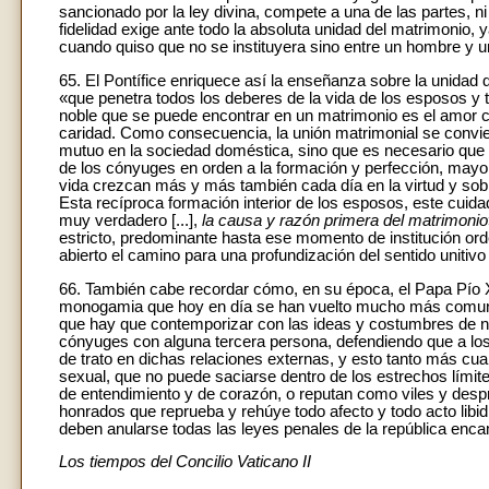
sancionado por la ley divina, compete a una de las partes, ni
fidelidad exige ante todo la absoluta unidad del matrimonio,
cuando quiso que no se instituyera sino entre un hombre y 
65. El Pontífice enriquece así la enseñanza sobre la unidad 
«que penetra todos los deberes de la vida de los esposos y t
noble que se puede encontrar en un matrimonio es el amor co
caridad. Como consecuencia, la unión matrimonial se convier
mutuo en la sociedad doméstica, sino que es necesario que 
de los cónyuges en orden a la formación y perfección, mayor
vida crezcan más y más también cada día en la virtud y sobre
Esta recíproca formación interior de los esposos, este cuid
muy verdadero [...],
la causa y razón primera del matrimonio
estricto, predominante hasta ese momento de institución ord
abierto el camino para una profundización del sentido unitivo
66. También cabe recordar cómo, en su época, el Papa Pío XI
monogamia que hoy en día se han vuelto mucho más comunes:
que hay que contemporizar con las ideas y costumbres de nue
cónyuges con alguna tercera persona, defendiendo que a los
de trato en dichas relaciones externas, y esto tanto más cu
sexual, que no puede saciarse dentro de los estrechos lími
de entendimiento y de corazón, o reputan como viles y despr
honrados que reprueba y rehúye todo afecto y todo acto libi
deben anularse todas las leyes penales de la república enca
Los tiempos del Concilio
Vaticano II