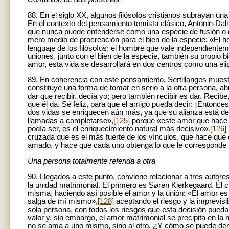
88. En el siglo XX, algunos filósofos cristianos subrayan u
En el contexto del pensamiento tomista clásico, Antonin-Da
que nunca puede entenderse como una especie de fusión o d
mero medio de procreación para el bien de la especie: «El 
lenguaje de los filósofos;
el hombre que vale independienteme
uniones, junto con el bien de la especie, también su propio b
amor, esta vida se desarrollará en dos centros como una elips
89. En coherencia con este pensamiento, Sertillanges muest
constituye una forma de tomar en serio a la otra persona, ab
dar que recibir, decía yo; pero también recibir es dar. Recib
que él da. Sé feliz, para que el amigo pueda decir: ¡Entonces
dos vidas se enriquecen aún más, ya que su alianza está de
llamadas a completarse»,
[125]
porque «este amor que hace q
podía ser, es el enriquecimiento natural más decisivo».
[126]
cruzada que es el más fuerte de los vínculos, que hace qu
amado, y hace que cada uno obtenga lo que le corresponde mie
Una persona totalmente referida a otra
90. Llegados a este punto, conviene relacionar a tres auto
la unidad matrimonial. El primero es Søren Kierkegaard. Él 
misma, haciendo así posible el amor y la unión: «El amor es
salga de mí mismo»,
[128]
aceptando el riesgo y la imprevisi
sola persona, con todos los riesgos que esta decisión pueda 
valor y, sin embargo, el amor matrimonial se precipita en la
no se ama a uno mismo, sino al otro
.
¿Y cómo se puede demos