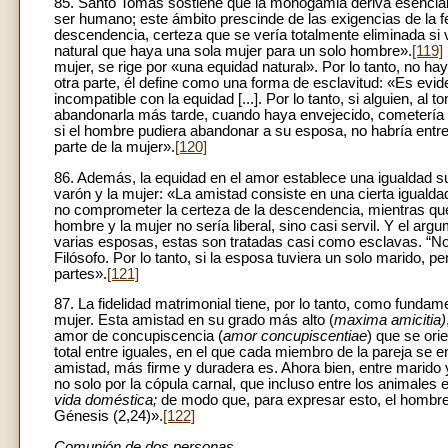
85. Santo Tomás sostiene que la monogamia deriva esencialme
ser humano; este ámbito prescinde de las exigencias de la f
descendencia, certeza que se vería totalmente eliminada si va
natural que haya una sola mujer para un solo hombre».
[119]
mujer, se rige por «una equidad natural». Por lo tanto, no hay
otra parte, él define como una forma de esclavitud: «Es evi
incompatible con la equidad [...]. Por lo tanto, si alguien, al 
abandonarla más tarde, cuando haya envejecido, cometería una i
si el hombre pudiera abandonar a su esposa, no habría entre 
parte de la mujer».
[120]
86. Además, la equidad en el amor establece una igualdad sus
varón y la mujer: «La amistad consiste en una cierta igualdad
no comprometer la certeza de la descendencia, mientras que 
hombre y la mujer no sería liberal, sino casi servil. Y el ar
varias esposas, estas son tratadas casi como esclavas. “N
Filósofo. Por lo tanto, si la esposa tuviera un solo marido, 
partes».
[121]
87. La fidelidad matrimonial tiene, por lo tanto, como fund
mujer. Esta amistad en su grado más alto (
maxima amicitia)
amor de concupiscencia (
amor concupiscentiae
) que se ori
total entre iguales, en el que cada miembro de la pareja se 
amistad, más firme y duradera es. Ahora bien, entre marido
no solo por la cópula carnal, que incluso entre los animales
vida doméstica;
de modo que, para expresar esto, el hombre
Génesis (2,24)».
[122]
Comunión de dos personas