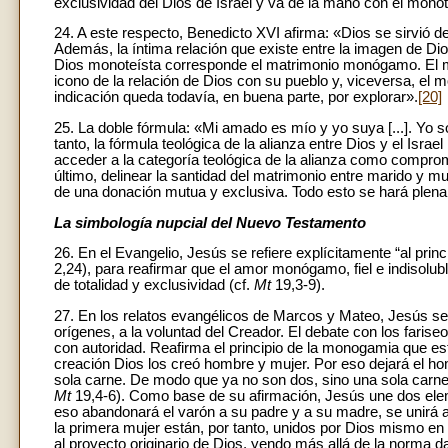
exclusividad del Dios de Israel y va de la mano con el mono
24. A este respecto, Benedicto XVI afirma: «Dios se sirvió del
Además, la íntima relación que existe entre la imagen de D
Dios monoteísta corresponde el matrimonio monógamo. El mat
icono de la relación de Dios con su pueblo y, viceversa, el
indicación queda todavía, en buena parte, por explorar».
[20]
25. La doble fórmula: «Mi amado es mío y yo suya [...]. Yo
tanto, la fórmula teológica de la alianza entre Dios y el Israel
acceder a la categoría teológica de la alianza como compromis
último, delinear la santidad del matrimonio entre marido y 
de una donación mutua y exclusiva. Todo esto se hará plen
La simbología nupcial del Nuevo Testamento
26. En el Evangelio, Jesús se refiere explícitamente “al princ
2,24), para reafirmar que el amor monógamo, fiel e indisolub
de totalidad y exclusividad (cf.
Mt
19,3-9).
27. En los relatos evangélicos de Marcos y Mateo, Jesús s
orígenes, a la voluntad del Creador. El debate con los fariseo
con autoridad. Reafirma el principio de la monogamia que está
creación Dios los creó hombre y mujer. Por eso dejará el ho
sola carne. De modo que ya no son dos, sino una sola carne
Mt
19,4-6). Como base de su afirmación, Jesús une dos elem
eso abandonará el varón a su padre y a su madre, se unirá a
la primera mujer están, por tanto, unidos por Dios mismo en 
al proyecto originario de Dios, yendo más allá de la norma