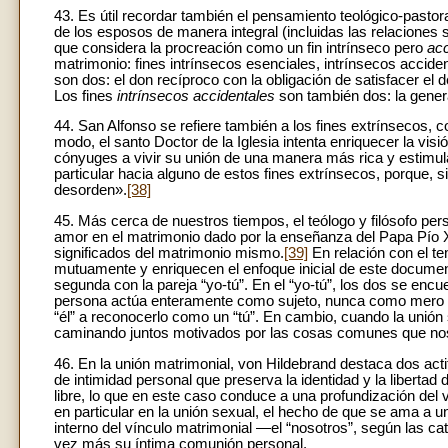
43. Es útil recordar también el pensamiento teológico-pastor
de los esposos de manera integral (incluidas las relaciones
que considera la procreación como un fin intrínseco pero
acc
matrimonio: fines intrínsecos esenciales, intrínsecos accide
son dos: el don recíproco con la obligación de satisfacer el d
Los fines
intrínsecos accidentales
son también dos: la gener
44. San Alfonso se refiere también a los fines extrínsecos, c
modo, el santo Doctor de la Iglesia intenta enriquecer la vis
cónyuges a vivir su unión de una manera más rica y estimula
particular hacia alguno de estos fines extrínsecos, porque, 
desorden».
[38]
45. Más cerca de nuestros tiempos, el teólogo y filósofo pers
amor en el matrimonio dado por la enseñanza del Papa Pío XI
significados del matrimonio mismo.
[39]
En relación con el t
mutuamente y enriquecen el enfoque inicial de este documen
segunda con la pareja “yo-tú”. En el “yo-tú”, los dos se encue
persona actúa enteramente como sujeto, nunca como mero 
“él” a reconocerlo como un “tú”. En cambio, cuando la unión 
caminando juntos motivados por las cosas comunes que no
46. En la unión matrimonial, von Hildebrand destaca dos acti
de intimidad personal que preserva la identidad y la liberta
libre, lo que en este caso conduce a una profundización del v
en particular en la unión sexual, el hecho de que se ama a u
interno del vínculo matrimonial —el “nosotros”, según las 
vez más su íntima comunión personal.