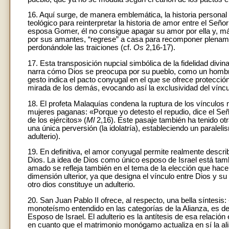
16. Aquí surge, de manera emblemática, la historia personal
teológico para reinterpretar la historia de amor entre el Señor 
esposa Gomer, él no consigue apagar su amor por ella y, m
por sus amantes, “regrese” a casa para recomponer plenamen
perdonándole las traiciones (cf.
Os
2,16-17).
17. Esta transposición nupcial simbólica de la fidelidad divin
narra cómo Dios se preocupa por su pueblo, como un hombr
gesto indica el pacto conyugal en el que se ofrece protección
mirada de los demás, evocando así la exclusividad del víncu
18. El profeta Malaquías condena la ruptura de los vínculos
mujeres paganas: «Porque yo detesto el repudio, dice el Señor
de los ejércitos» (
Ml
2,16). Este pasaje también ha tenido otra
una única perversión (la idolatría), estableciendo un paraleli
adulterio).
19. En definitiva, el amor conyugal permite realmente describ
Dios. La idea de Dios como único esposo de Israel está tamb
amado se refleja también en el tema de la elección que hace 
dimensión ulterior, ya que designa el vínculo entre Dios y 
otro dios constituye un adulterio.
20. San Juan Pablo II ofrece, al respecto, una bella síntesi
monoteísmo entendido en las categorías de la Alianza, es deci
Esposo de Israel. El adulterio es la antítesis de esa relació
en cuanto que el matrimonio monógamo actualiza en sí la alia