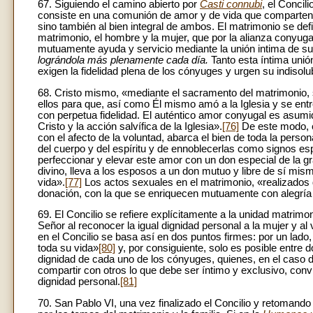
67. Siguiendo el camino abierto por
Casti connubi
, el Concil
consiste en una comunión de amor y de vida que comparten 
sino también al bien integral de ambos. El matrimonio se d
matrimonio, el hombre y la mujer, que por la alianza conyuga
mutuamente ayuda y servicio mediante la unión intima de s
lográndola más plenamente cada día.
Tanto esta íntima unió
exigen la fidelidad plena de los cónyuges y urgen su indisolu
68. Cristo mismo, «mediante el sacramento del matrimonio,
ellos para que, así como Él mismo amó a la Iglesia y se ent
con perpetua fidelidad. El auténtico amor conyugal es asumid
Cristo y la acción salvífica de la Iglesia».
[76]
De este modo, e
con el afecto de la voluntad, abarca el bien de toda la perso
del cuerpo y del espíritu y de ennoblecerlas como signos es
perfeccionar y elevar este amor con un don especial de la gr
divino, lleva a los esposos a un don mutuo y libre de sí mi
vida».
[77]
Los actos sexuales en el matrimonio, «realizados
donación, con la que se enriquecen mutuamente con alegría 
69. El Concilio se refiere explícitamente a la unidad matrim
Señor al reconocer la igual dignidad personal a la mujer y a
en el Concilio se basa así en dos puntos firmes: por un lado,
toda su vida»
[80]
y, por consiguiente, solo es posible entre 
dignidad de cada uno de los cónyuges, quienes, en el caso de
compartir con otros lo que debe ser íntimo y exclusivo, conv
dignidad personal.
[81]
70. San Pablo VI, una vez finalizado el Concilio y retomand