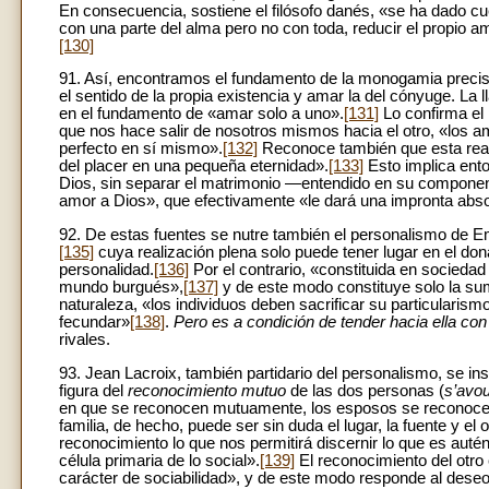
En consecuencia, sostiene el filósofo danés, «se ha dado cue
con una parte del alma pero no con toda, reducir el propio
[130]
91. Así, encontramos el fundamento de la monogamia preci
el sentido de la propia existencia y amar la del cónyuge. La
en el fundamento de «amar solo a uno».
[131]
Lo confirma el
que nos hace salir de nosotros mismos hacia el otro, «los 
perfecto en sí mismo».
[132]
Reconoce también que esta reali
del placer en una pequeña eternidad».
[133]
Esto implica enton
Dios, sin separar el matrimonio —entendido en su componen
amor a Dios», que efectivamente «le dará una impronta abso
92. De estas fuentes se nutre también el personalismo de E
[135]
cuya realización plena solo puede tener lugar en el don
personalidad.
[136]
Por el contrario, «constituida en sociedad
mundo burgués»,
[137]
y de este modo constituye solo la su
naturaleza, «los individuos deben sacrificar su particulari
fecundar»
[138]
.
Pero es a condición de tender hacia ella co
rivales.
93. Jean Lacroix, también partidario del personalismo, se in
figura del
reconocimiento mutuo
de las dos personas (
s’avou
en que se reconocen mutuamente, los esposos se reconocen 
familia, de hecho, puede ser sin duda el lugar, la fuente y el o
reconocimiento lo que nos permitirá discernir lo que es autén
célula primaria de lo social».
[139]
El reconocimiento del otro
carácter de sociabilidad», y de este modo responde al deseo