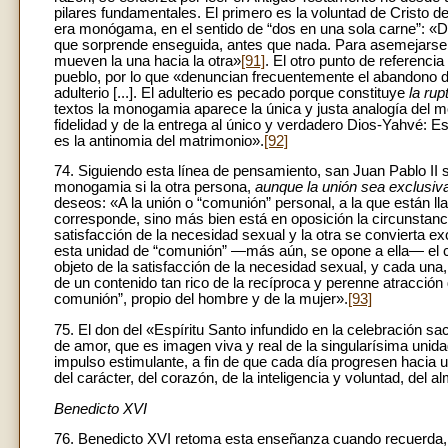
pilares fundamentales. El primero es la voluntad de Cristo de 
era monógama, en el sentido de “dos en una sola carne”: «D
que sorprende enseguida, antes que nada. Para asemejarse 
mueven la una hacia la otra»
[91]
. El otro punto de referencia
pueblo, por lo que «denuncian frecuentemente el abandono de
adulterio [...]. El adulterio es pecado porque constituye
la ru
textos la monogamia aparece la única y justa analogía del mo
fidelidad y de la entrega al único y verdadero Dios-Yahvé: Esp
es la antinomia del matrimonio».
[92]
74. Siguiendo esta línea de pensamiento, san Juan Pablo II s
monogamia si la otra persona,
aunque la unión sea exclusiv
deseos: «A la unión o “comunión” personal, a la que están l
corresponde, sino más bien está en oposición la circunstanc
satisfacción de la necesidad sexual y la otra se convierta 
esta unidad de “comunión” —más aún, se opone a ella— el 
objeto de la satisfacción de la necesidad sexual, y cada una
de un contenido tan rico de la recíproca y perenne atracción
comunión”, propio del hombre y de la mujer».
[93]
75. El don del «Espíritu Santo infundido en la celebración 
de amor, que es imagen viva y real de la singularísima unidad
impulso estimulante, a fin de que cada día progresen hacia u
del carácter, del corazón, de la inteligencia y voluntad, del 
Benedicto XVI
76. Benedicto XVI retoma esta enseñanza cuando recuerda, re