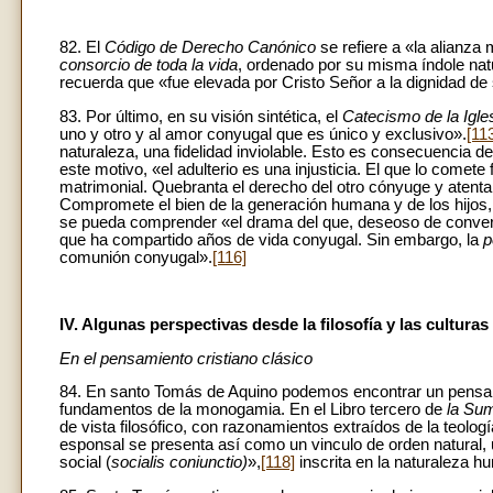
82. El
Código de Derecho Canónico
se refiere a «la alianza 
consorcio de toda la vida
, ordenado por su misma índole natu
recuerda que «fue elevada por Cristo Señor a la dignidad d
83. Por último, en su visión sintética, el
Catecismo de la Igle
uno y otro y al amor conyugal que es único y exclusivo».
[11
naturaleza, una fidelidad inviolable. Esto es consecuencia
este motivo, «el adulterio es una injusticia. El que lo comet
matrimonial. Quebranta el derecho del otro cónyuge y atenta c
Compromete el bien de la generación humana y de los hijos, 
se pueda comprender «el drama del que, deseoso de converti
que ha compartido años de vida conyugal. Sin embargo, la
p
comunión conyugal».
[116]
IV. Algunas perspectivas desde la filosofía y las culturas
En el pensamiento cristiano clásico
84. En santo Tomás de Aquino podemos encontrar un pensamien
fundamentos de la monogamia. En el Libro tercero de
la Su
de vista filosófico, con razonamientos extraídos de la teolog
esponsal se presenta así como un vinculo de orden natural,
social (
socialis coniunctio)
»,
[118]
inscrita en la naturaleza h