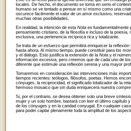
locales. De hecho, el documento se toma en serio el contexto 
humano se ve tentado a pensar en sí mismo como una criatur
oscurece fácilmente el valor de un amor exclusivo, reservado
muchas otras posibilidades.
En realidad, la intención de esta
Nota
es fundamentalmente pr
pensamiento cristiano, de la filosofía e incluso de la poesí
exclusiva, una pertenencia recíproca rica y totalizante.
Se trata de un esfuerzo que permitirá enriquecer la reflexi
hasta ahora. Al mismo tiempo, puede constituir para los movi
y el diálogo. Esto justifica la extensión de la
Nota
y el número
información excesiva, pero creemos que de cada uno de los 
diferente que estimule una reflexión serena y una mayor pro
Tomaremos en consideración las intervenciones más importan
tiempos recientes: teólogos, filósofos, poetas. Hemos encont
cónyuges, la reciprocidad, el significado totalizador de la r
hermoso mosaico que sin duda enriquecerá nuestra compre
Si, por el contrario, se desea obtener solo una breve síntesi
mujer y un solo hombre, bastará con leer el último capítulo y
de los cónyuges y en la caridad conyugal. En cualquier caso,
para poder captar plenamente toda la amplitud de los aspect