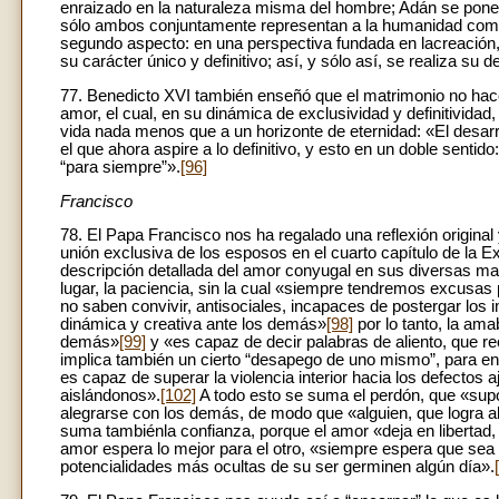
enraizado en la naturaleza misma del hombre; Adán se pone 
sólo ambos conjuntamente representan a la humanidad comple
segundo aspecto: en una perspectiva fundada en lacreación,
su carácter único y definitivo; así, y sólo así, se realiza su d
77. Benedicto XVI también enseñó que el matrimonio no hace 
amor, el cual, en su dinámica de exclusividad y definitividad, 
vida nada menos que a un horizonte de eternidad: «El desar
el que ahora aspire a lo definitivo, y esto en un doble senti
“para siempre”».
[96]
Francisco
78. El Papa Francisco nos ha regalado una reflexión original
unión exclusiva de los esposos en el cuarto capítulo de la E
descripción detallada del amor conyugal en sus diversas m
lugar, la paciencia, sin la cual «siempre tendremos excusas
no saben convivir, antisociales, incapaces de postergar los 
dinámica y creativa ante los demás»
[98]
por lo tanto, la ama
demás»
[99]
y «es capaz de decir palabras de aliento, que re
implica también un cierto “desapego de uno mismo”, para ent
es capaz de superar la violencia interior hacia los defectos 
aislándonos».
[102]
A todo esto se suma el perdón, que «supo
alegrarse con los demás, de modo que «alguien, que logra alg
suma tambiénla confianza, porque el amor «deja en libertad, 
amor espera lo mejor para el otro, «siempre espera que sea 
potencialidades más ocultas de su ser germinen algún día».