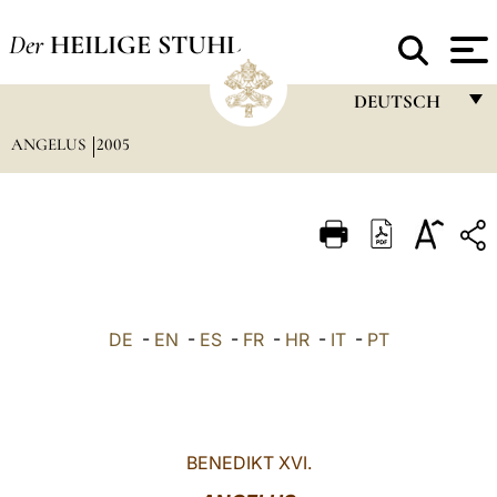
Der
HEILIGE STUHL
DEUTSCH
ANGELUS
2005
FRANÇAIS
ENGLISH
ITALIANO
PORTUGUÊS
ESPAÑOL
DE
-
EN
-
ES
-
FR
-
HR
-
IT
-
PT
DEUTSCH
POLSKI
العربيّة
BENEDIKT XVI.
中文