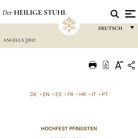
Der
HEILIGE STUHL
DEUTSCH
ANGELUS
2012
FRANÇAIS
ENGLISH
ITALIANO
PORTUGUÊS
ESPAÑOL
DE
-
EN
-
ES
-
FR
-
HR
-
IT
-
PT
DEUTSCH
POLSKI
العربيّة
HOCHFEST PFINGSTEN
中文