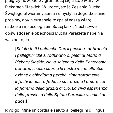
pielgrzymów, którzy gromadzą się u stóp Maryi w
Piekarach Śląskich. W uroczystość Zesłania Ducha
Świętego otwieramy serca i umysły na Jego działanie i
prosimy, aby nieustannie rozpalał naszą wiarę,
nadzieję i miłość ogniem Bożej łaski. Niech żywe
doświadczenie obecności Ducha Parakleta napełnia
was pokojem..
[
Saluto tutti i polacchi.
Con il pensiero abbraccio
i pellegrini che si radunano ai piedi di Maria a
Piekary Slaskie. Nella solennità della Pentecoste
apriamo i nostri cuori e le nostre menti alla Sua
azione e chiediamo perché ininterrottamente
infochi la nostra fede, la speranza e l’amore con
la fiamma della grazia di Dio. La viva esperienza
della presenza dello Spirito Paraclito vi colmi di
pace
.]
Rivolgo infine un cordiale saluto ai pellegrini di lingua