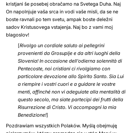
kristjani še posebej obračamo na Svetega Duha. Naj
On napolnjuje vaša srca in vodi vaše misli, da se ne
boste ravnali po tem svetu, ampak boste deležni
sadov Kristusovega vstajenja. Naj bo z vami moj
blagoslov!
[
Rivolgo un cordiale saluto ai pellegrini
provenienti da Grosuplje e da altri luoghi della
Slovenia! In occasione dell’odierna solennità di
Pentecoste, noi cristiani ci rivolgiamo con
particolare devozione allo Spirito Santo. Sia Lui
a riempire i vostri cuori e a guidare le vostre
menti, affinché non vi adeguiate alla mentalità di
questo secolo, ma siate partecipi dei frutti della
Risurrezione di Cristo. Vi accompagni la mia
Benedizione!
]
Pozdrawiam wszystkich Polaków. Myślą obejmuję