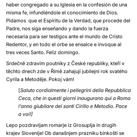
haber congregado a su Iglesia en la confesión de una
misma fe, infundiéndole el conocimiento de Dios.
Pidamos que el Espíritu de la Verdad, que procede del
Padre, nos siga enseñando y dando la fuerza
necesaria para ser testigos ante el mundo de Cristo
Redentor, y en todo el orbe se ensalce e invoque al
tres veces Santo. Feliz domingo.
Srdečně zdravím poutníky z České republiky, kteří v
těchto dnech zde v Římě zahajují jubilejní rok svatého
Cyrila a Metoděje. Pokoj vám!
[
Saluto cordialmente i pellegrini della Repubblica
Ceca, che in questi giorni inaugurano qui a Roma
l’anno giubilare dei santi Cirillo e Metodio. Pace
a voi!]
Lepo pozdravljam romarje iz Grosuplja in drugih
krajev Slovenije! Ob današnjem prazniku binkošti se