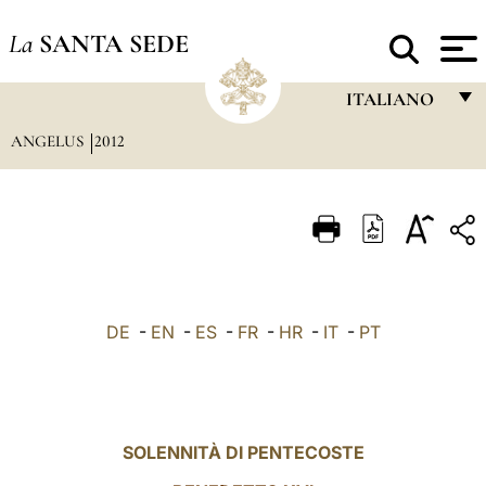
La
SANTA SEDE
ITALIANO
ANGELUS
2012
FRANÇAIS
ENGLISH
ITALIANO
PORTUGUÊS
ESPAÑOL
DE
-
EN
-
ES
-
FR
-
HR
-
IT
-
PT
DEUTSCH
POLSKI
العربيّة
SOLENNITÀ DI PENTECOSTE
中文