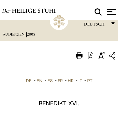
Der
HEILIGE STUHL
DEUTSCH
AUDIENZEN
2005
FRANÇAIS
ENGLISH
ITALIANO
PORTUGUÊS
ESPAÑOL
DE
-
EN
-
ES
-
FR
-
HR
-
IT
-
PT
DEUTSCH
POLSKI
BENEDIKT XVI.
العربيّة
中文