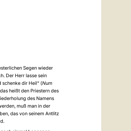
العربيّة
中文
LATINE
iesterlichen Segen wieder
h. Der Herr lasse sein
 schenke dir Heil“ (
Num
das heißt den Priestern des
r Wiederholung des Namens
 werden, muß man in der
ben, das von seinem Antlitz
rd.