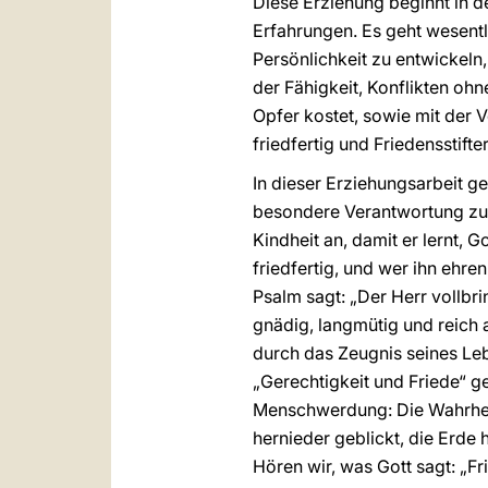
Diese Erziehung beginnt in de
Erfahrungen. Es geht wesent
Persönlichkeit zu entwickeln,
der Fähigkeit, Konflikten oh
Opfer kostet, sowie mit der
friedfertig und Friedensstifter
In dieser Erziehungsarbeit 
besondere Verantwortung zu.
Kindheit an, damit er lernt, G
friedfertig, und wer ihn ehre
Psalm sagt: „Der Herr vollbri
gnädig, langmütig und reich 
durch das Zeugnis seines Leb
„Gerechtigkeit und Friede“ g
Menschwerdung: Die Wahrheit
hernieder geblickt, die Erde 
Hören wir, was Gott sagt: „Fr