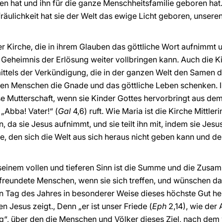
n hat und ihn für die ganze Menschheitsfamilie geboren hat. S
räulichkeit hat sie der Welt das ewige Licht geboren, unsere
er Kirche, die in ihrem Glauben das göttliche Wort aufnimmt u
n Geheimnis der Erlösung weiter vollbringen kann. Auch die K
mittels der Verkündigung, die in der ganzen Welt den Samen 
 den Menschen die Gnade und das göttliche Leben schenken.
ese Mutterschaft, wenn sie Kinder Gottes hervorbringt aus d
 „Abba! Vater!“ (
Gal
4,6) ruft. Wie Maria ist die Kirche Mittle
 da sie Jesus aufnimmt, und sie teilt ihn mit, indem sie Jesus 
e, den sich die Welt aus sich heraus nicht geben kann und de
 seinem vollen und tieferen Sinn ist die Summe und die Zus
freundete Menschen, wenn sie sich treffen, und wünschen da
en Tag des Jahres in besonderer Weise dieses höchste Gut her
n Jesus zeigt., Denn „er ist unser Friede (
Eph
2,14), wie der 
eg“, über den die Menschen und Völker dieses Ziel, nach dem w