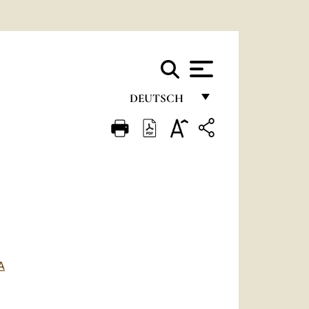
DEUTSCH
FRANÇAIS
ENGLISH
ITALIANO
PORTUGUÊS
ESPAÑOL
DEUTSCH
A
POLSKI