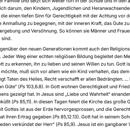
r Familie und setzt sich weiter fort in der Schule und in de
lich darum, den Kindern, Jugendlichen und Heranwachsenden
 die einen tiefen Sinn für Gerechtigkeit mit der Achtung vor
ne Anmaßung zu begegnen, mit der inneren Kraft, das Gute z
 Vergebung und Versöhnung. So können sie Männer und Fraue
 sind.
gegenüber den neuen Generationen kommt auch den Religion
 Jeder Weg einer echten religiösen Bildung begleitet den M
ott zu erkennen, ihn zu lieben und seinen Willen zu tun. Gott is
n möchte, muß sich vor allem wie ein Kind verhalten, das dem 
ngt Taten des Heiles, Recht verschafft er allen Bedrängten. …
an Güte“ (
Ps
103,6.8). In Gott wohnen Gerechtigkeit und Fri
ens gezeigt hat. In Jesus sind „Liebe und Wahrheit“ einande
eküßt (
Ps
85,11). In diesen Tagen feiert die Kirche das große
 Gottes ist aus der Erde hervorgesprossen, und die Gerech
hat ihren Ertrag gegeben (
Ps
85,12.13). Gott hat in seinem S
ieden verkündet der Herr“ (
Ps
85,9). Jesus ist ein gangbarer 