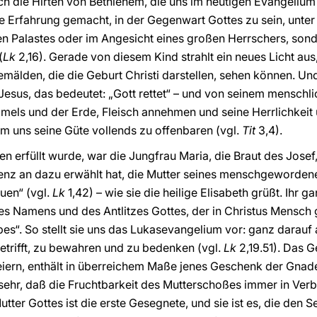
auch die Hirten von Bethlehem, die uns im heutigen Evangeli
e Erfahrung gemacht, in der Gegenwart Gottes zu sein, unte
en Palastes oder im Angesicht eines großen Herrschers, sonde
(
Lk
2,16). Gerade von diesem Kind strahlt ein neues Licht au
 Gemälden, die die Geburt Christi darstellen, sehen können. 
sus, das bedeutet: „Gott rettet“ – und von seinem menschli
mels und der Erde, Fleisch annehmen und seine Herrlichkeit
um uns seine Güte vollends zu offenbaren (vgl.
Tit
3,4).
en erfüllt wurde, war die Jungfrau Maria, die Braut des Jose
tenz an dazu erwählt hat, die Mutter seines menschgeworden
uen“ (vgl.
Lk
1,42) – wie sie die heilige Elisabeth grüßt. Ihr g
s Namens und des Antlitzes Gottes, der in Christus Mensch 
es“. So stellt sie uns das Lukasevangelium vor: ganz darauf 
betrifft, zu bewahren und zu bedenken (vgl.
Lk
2,19.51). Das G
feiern, enthält in überreichem Maße jenes Geschenk der Gnad
so sehr, daß die Fruchtbarkeit des Mutterschoßes immer in Ve
er Gottes ist die erste Gesegnete, und sie ist es, die den Seg