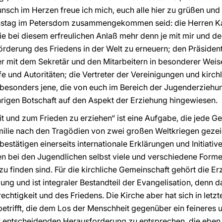
nsch im Herzen freue ich mich, euch alle hier zu grüßen und
enstag im Petersdom zusammengekommen seid: die Herren Kar
die bei diesem erfreulichen Anlaß mehr denn je mit mir und de
örderung des Friedens in der Welt zu erneuern; den Präsident
r mit dem Sekretär und den Mitarbeitern in besonderer Weise f
 und Autoritäten; die Vertreter der Vereinigungen und kir
 besonders jene, die von euch im Bereich der Jugenderziehun
ährigen Botschaft auf den Aspekt der Erziehung hingewiesen.
 und zum Frieden zu erziehen“ ist eine Aufgabe, die jede Gene
ilie nach den Tragödien von zwei großen Weltkriegen gezeig
estätigen einerseits internationale Erklärungen und Initiativ
en bei den Jugendlichen selbst viele und verschiedene Forme
zu finden sind. Für die kirchliche Gemeinschaft gehört die E
ng und ist integraler Bestandteil der Evangelisation, denn da
htigkeit und des Friedens. Die Kirche aber hat sich in letzt
betrifft, die dem Los der Menschheit gegenüber ein feineres
 entscheidenden Herausforderung zu entsprechen, die eben i