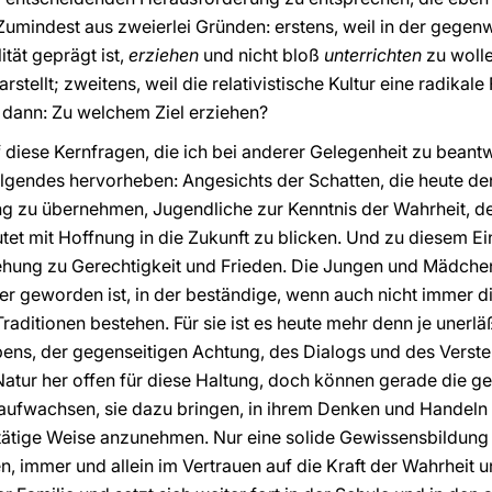
indest aus zweierlei Gründen: erstens, weil in der gegenwä
tät geprägt ist,
erziehen
und nicht bloß
unterrichten
zu wolle
tellt; zweitens, weil die relativistische Kultur eine radikale 
d dann: Zu welchem Ziel erziehen?
f diese Kernfragen, die ich bei anderer Gelegenheit zu beant
lgendes hervorheben: Angesichts der Schatten, die heute de
ng zu übernehmen, Jugendliche zur Kenntnis der Wahrheit, 
et mit Hoffnung in die Zukunft zu blicken. Und zu diesem Ein
iehung zu Gerechtigkeit und Frieden. Die Jungen und Mädche
ner geworden ist, in der beständige, wenn auch nicht immer 
raditionen bestehen. Für sie ist es heute mehr denn je unerl
ens, der gegenseitigen Achtung, des Dialogs und des Verste
Natur her offen für diese Haltung, doch können gerade die ge
 aufwachsen, sie dazu bringen, in ihrem Denken und Handeln
tätige Weise anzunehmen. Nur eine solide Gewissensbildung 
 immer und allein im Vertrauen auf die Kraft der Wahrheit 