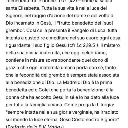
“benedetta fra le donne” (
Lc
1,42) – come la saluta
santa Elisabetta. Tutta la sua vita è nella luce del
Signore, nel raggio d’azione del nome e del volto di
Dio incarnato in Gesù, il “frutto benedetto del [suo]
grembo”. Così ce la presenta il Vangelo di Luca: tutta
intenta a custodire e meditare nel suo cuore ogni cosa
riguardante il suo figlio Gesù (cfr
Lc
2,19.51). Il mistero
della sua divina maternità, che oggi celebriamo,
contiene in misura sovrabbondante quel dono di
grazia che ogni maternità umana porta con sé, tanto
che la fecondità del grembo è sempre stata associata
alla benedizione di Dio. La Madre di Dio è la prima
benedetta ed è Colei che porta la benedizione; è la
donna che ha accolto Gesù in sé e lo ha dato alla luce
per tutta la famiglia umana. Come prega la Liturgia:
“sempre intatta nella sua gloria verginale, ha irradiato
sul mondo la luce eterna, Gesù Cristo nostro Signore”
(
Prefazio della B.V. Maria I
).