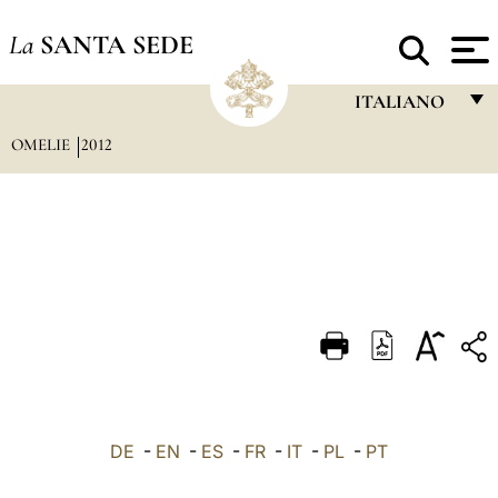
La
SANTA SEDE
ITALIANO
OMELIE
2012
FRANÇAIS
ENGLISH
ITALIANO
PORTUGUÊS
ESPAÑOL
DEUTSCH
POLSKI
العربيّة
DE
-
EN
-
ES
-
FR
-
IT
-
PL
-
PT
中文