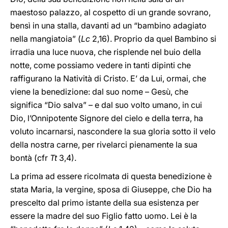
maestoso palazzo, al cospetto di un grande sovrano,
bensì in una stalla, davanti ad un “bambino adagiato
nella mangiatoia” (
Lc
2,16). Proprio da quel Bambino si
irradia una luce nuova, che risplende nel buio della
notte, come possiamo vedere in tanti dipinti che
raffigurano la Natività di Cristo. E’ da Lui, ormai, che
viene la benedizione: dal suo nome – Gesù, che
significa “Dio salva” – e dal suo volto umano, in cui
Dio, l’Onnipotente Signore del cielo e della terra, ha
voluto incarnarsi, nascondere la sua gloria sotto il velo
della nostra carne, per rivelarci pienamente la sua
bontà (cfr
Tt
3,4).
La prima ad essere ricolmata di questa benedizione è
stata Maria, la vergine, sposa di Giuseppe, che Dio ha
prescelto dal primo istante della sua esistenza per
essere la madre del suo Figlio fatto uomo. Lei è la