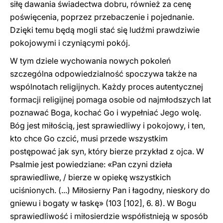
siłę dawania świadectwa dobru, również za cenę
poświęcenia, poprzez przebaczenie i pojednanie.
Dzięki temu będą mogli stać się ludźmi prawdziwie
pokojowymi i czyniącymi pokój.
W tym dziele wychowania nowych pokoleń
szczególna odpowiedzialność spoczywa także na
wspólnotach religijnych. Każdy proces autentycznej
formacji religijnej pomaga osobie od najmłodszych lat
poznawać Boga, kochać Go i wypełniać Jego wolę.
Bóg jest miłością, jest sprawiedliwy i pokojowy, i ten,
kto chce Go czcić, musi przede wszystkim
postępować jak syn, który bierze przykład z ojca. W
Psalmie jest powiedziane: «Pan czyni dzieła
sprawiedliwe, / bierze w opiekę wszystkich
uciśnionych. (...) Miłosierny Pan i łagodny, nieskory do
gniewu i bogaty w łaskę» (103 [102], 6. 8). W Bogu
sprawiedliwość i miłosierdzie współistnieją w sposób