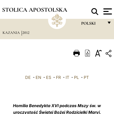
STOLICA APOSTOLSKA
POLSKI
KAZANIA
2012
FRANÇAIS
ENGLISH
ITALIANO
PORTUGUÊS
ESPAÑOL
DE
-
EN
-
ES
-
FR
-
IT
-
PL
-
PT
DEUTSCH
POLSKI
العربيّة
Homilia Benedykta XVI podczas Mszy św. w
uroczystość Świętej Bożej Rodzicielki Maryi,
中文