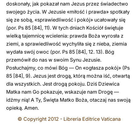
doskonały, jak pokazał nam Jezus przez świadectwo
swojego życia. W Jezusie «miłość i prawda» spotkały
się ze sobą, «sprawiedliwość i pokój» ucałowały się
(por. Ps 85 [84], 11). W tych dniach Kościół świętuje
wielką tajemnicę wcielenia: prawda Boża wyrosła z
ziemi, a sprawiedliwość wychyliła się z nieba, ziemia
wydała swój owoc (por. Ps 85 [84], 12. 13). Bóg
przemówił do nas w swoim Synu Jezusie.
Posłuchajmy, co mówi Bóg — On «ogłasza pokój» (Ps
85 [84], 9). Jezus jest drogą, którą można iść, otwartą
dla wszystkich. Jest drogą pokoju. Dziś Dziewica
Matka nam Go pokazuje, wskazuje nam Drogę —
idźmy nią! A Ty, Święta Matko Boża, otaczaj nas swoją
opieką. Amen.
© Copyright 2012 - Libreria Editrice Vaticana