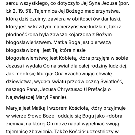
sercu wszystkiego, co dotyczyło Jej Syna Jezusa (por.
Łk 2, 19. 51). Tajemnica Jej Bożego macierzyństwa,
którą dziś czcimy, zawiera w obfitości ów dar łaski,
który jest w każdym macierzyństwie ludzkim, tak iż
płodność łona była zawsze kojarzona z Bożym
błogosławieństwem. Matka Boga jest pierwszą
błogosławioną i jest Tą, która niesie
błogosławieństwo; jest Kobietą, która przyjęła w sobie
Jezusa i wydała Go na świat dla całej rodziny ludzkiej.
Jak modli się liturgia: Ona «zachowując chwałę
dziewictwa, wydała światu przedwieczną Światłość,
naszego Pana, Jezusa Chrystusa» (I Prefacja o
Najświętszej Maryi Pannie).
Maryja jest Matką i wzorem Kościoła, który przyjmuje
w wierze Słowo Boże i oddaje się Bogu jako «dobra
ziemia», na której On może nadal wypełniać swoją
tajemnicę zbawienia. Także Kościół uczestniczy w