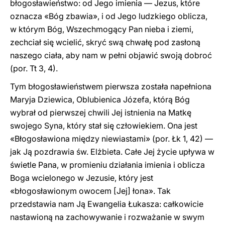
błogosławieństwo: od Jego imienia — Jezus, które
oznacza «Bóg zbawia», i od Jego ludzkiego oblicza,
w którym Bóg, Wszechmogący Pan nieba i ziemi,
zechciał się wcielić, skryć swą chwałę pod zasłoną
naszego ciała, aby nam w pełni objawić swoją dobroć
(por. Tt 3, 4).
Tym błogosławieństwem pierwsza została napełniona
Maryja Dziewica, Oblubienica Józefa, którą Bóg
wybrał od pierwszej chwili Jej istnienia na Matkę
swojego Syna, który stał się człowiekiem. Ona jest
«Błogosławiona między niewiastami» (por. Łk 1, 42) —
jak Ją pozdrawia św. Elżbieta. Całe Jej życie upływa w
świetle Pana, w promieniu działania imienia i oblicza
Boga wcielonego w Jezusie, który jest
«błogosławionym owocem [Jej] łona». Tak
przedstawia nam Ją Ewangelia Łukasza: całkowicie
nastawioną na zachowywanie i rozważanie w swym