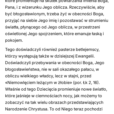
które promieniuje na skutek powtarzania imienia Boga,
Pana, i z wizerunku Jego oblicza. Rzeczywiście, aby
być błogosławionym, trzeba żyć w obecności Boga,
przyjąć na siebie Jego imię i pozostawać w strumieniu
światła, płynącego od Jego oblicza, w przestrzeni
oświetlonej Jego spojrzeniem, które emanuje łaską i
pokojem.
Tego doświadczyli również pasterze betlejemscy,
którzy występują także w dzisiejszej Ewangelii.
Doświadczyli przebywania w obecności Boga, Jego
błogosławieństwa, nie w sali okazałego pałacu, w
obliczu wielkiego władcy, lecz w stajni, przed
«Niemowlęciem leżącym w żłobie» (por. Łk 2, 16).
Właśnie od tego Dziecięcia promieniuje nowe światło,
które jaśnieje w ciemnościach nocy, jak możemy to
zobaczyć na tak wielu obrazach przedstawiających
Narodzenie Chrystusa. To od Niego teraz pochodzi