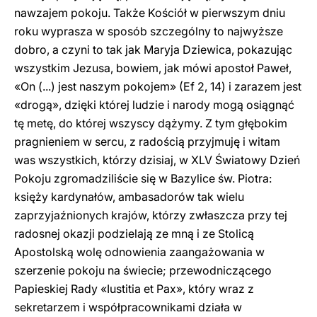
nawzajem pokoju. Także Kościół w pierwszym dniu
roku wyprasza w sposób szczególny to najwyższe
dobro, a czyni to tak jak Maryja Dziewica, pokazując
wszystkim Jezusa, bowiem, jak mówi apostoł Paweł,
«On (...) jest naszym pokojem» (Ef 2, 14) i zarazem jest
«drogą», dzięki której ludzie i narody mogą osiągnąć
tę metę, do której wszyscy dążymy. Z tym głębokim
pragnieniem w sercu, z radością przyjmuję i witam
was wszystkich, którzy dzisiaj, w XLV Światowy Dzień
Pokoju zgromadziliście się w Bazylice św. Piotra:
księży kardynałów, ambasadorów tak wielu
zaprzyjaźnionych krajów, którzy zwłaszcza przy tej
radosnej okazji podzielają ze mną i ze Stolicą
Apostolską wolę odnowienia zaangażowania w
szerzenie pokoju na świecie; przewodniczącego
Papieskiej Rady «Iustitia et Pax», który wraz z
sekretarzem i współpracownikami działa w