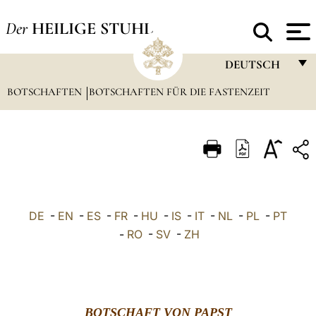
Der
HEILIGE STUHL
DEUTSCH
BOTSCHAFTEN
BOTSCHAFTEN FÜR DIE FASTENZEIT
FRANÇAIS
ENGLISH
ITALIANO
PORTUGUÊS
ESPAÑOL
DE
-
EN
-
ES
-
FR
-
HU
-
IS
-
IT
-
NL
-
PL
-
PT
DEUTSCH
-
RO
-
SV
-
ZH
POLSKI
العربيّة
BOTSCHAFT VON PAPST
中文