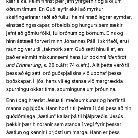
kærleika. Þeim finnst þeir jafn yfirgefnir og á öllum
öðrum tímum. En Guð leyfir ekki að myrkur
skelfingarinnar ráði að fullu í heimi hræðilegrar eymdar,
einstæðingsskapar, ofbeldis og hungurs sem sækir
jafnt að gömlu fólki, fullorðnum og börnum. Eins og
hinn ástsæli forveri minn Jóhannes Páll II skrifaði, eru í
raun og veru til „takmörk sem Guð setti hinu illa“, en
það er einmitt miskunnsemi hans (úr bókinni
Identität
und Erinnerung
, s. 28 o.áfr; 74 o.áfr.). Allt þetta varð til
þess að ég setti orð guðspjallsins við upphaf þessa
boðskapar. Í ljósi hans vil ég stansa við margrædda
spurningu okkar tíma, spurninguna um þróunina.
Enn í dag hrærist Jesús til meðaumkunar og horfir til
manna og þjóða. Hann horfir til þeirra í ljósi þess að hin
guðdómlega „áætlun“ kallar þá til hjálpræðis. Jesús
þekkir þær hindranir sem standa í vegi fyrir þessari
áætlun og kennir í brjósti um marga: Hann er þess