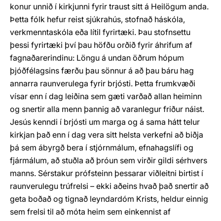
konur unnið í kirkjunni fyrir traust sitt á Heilögum anda.
Þetta fólk hefur reist sjúkrahús, stofnað háskóla,
verkmenntaskóla eða lítil fyrirtæki. Þau stofnsettu
þessi fyrirtæki því þau höfðu orðið fyrir áhrifum af
fagnaðarerindinu: Löngu á undan öðrum hópum
þjóðfélagsins færðu þau sönnur á að þau báru hag
annarra raunverulega fyrir brjósti. Þetta frumkvæði
vísar enn í dag leiðina sem gæti varðað allan heiminn
og snertir alla menn þannig að varanlegur friður náist.
Jesús kenndi í brjósti um marga og á sama hátt telur
kirkjan það enn í dag vera sitt helsta verkefni að biðja
þá sem ábyrgð bera í stjórnmálum, efnahagslífi og
fjármálum, að stuðla að þróun sem virðir gildi sérhvers
manns. Sérstakur prófsteinn þessarar viðleitni birtist í
raunverulegu trúfrelsi – ekki aðeins hvað það snertir að
geta boðað og tignað leyndardóm Krists, heldur einnig
sem frelsi til að móta heim sem einkennist af