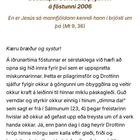
á föstunni 2006
LATINE
En er Jesús sá mannfjöldann kenndi hann í brjósti um
þá
(
Mt
9, 36)
Kæru bræður og systur!
Á iðrunartíma föstunnar er sérstaklega við hæfi að
opna sig hið innra fyrir því sem er uppspretta
miskunnarinnar. Þetta er pílagrímsför og Drottinn
sjálfur fylgir okkur á göngunni um óbyggðina og veitir
okkur kraft á leiðinni til hinnar miklu páskagleði. Guð
verndar og styrkir okkur einnig í hinum „dimma dal“
sem sagt er frá í Sálmunum (23, 4) þegar freistarinn
hvíslar að okkur að gefast upp eða treysta um of á verk
handa okkar. Já, enn þann dag í dag heyrir Drottinn
hróp hinna mörgu sem kalla eftir gleði, friði og