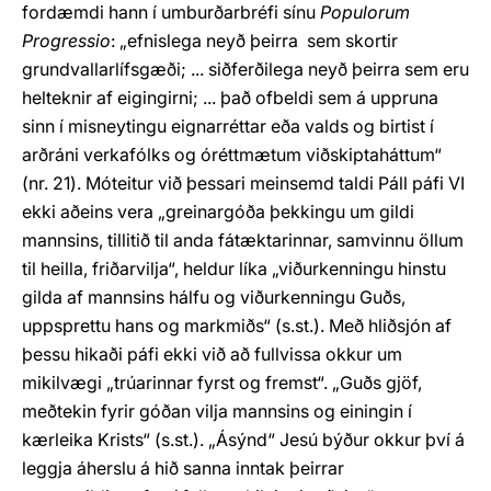
fordæmdi hann í umburðarbréfi sínu
Populorum
Progressio
: „efnislega neyð þeirra sem skortir
grundvallarlífsgæði; ... siðferðilega neyð þeirra sem eru
helteknir af eigingirni; ... það ofbeldi sem á uppruna
sinn í misneytingu eignarréttar eða valds og birtist í
arðráni verkafólks og óréttmætum viðskiptaháttum“
(nr. 21). Móteitur við þessari meinsemd taldi Páll páfi VI
ekki aðeins vera „greinargóða þekkingu um gildi
mannsins, tillitið til anda fátæktarinnar, samvinnu öllum
til heilla, friðarvilja“, heldur líka „viðurkenningu hinstu
gilda af mannsins hálfu og viðurkenningu Guðs,
uppsprettu hans og markmiðs“ (s.st.). Með hliðsjón af
þessu hikaði páfi ekki við að fullvissa okkur um
mikilvægi „trúarinnar fyrst og fremst“. „Guðs gjöf,
meðtekin fyrir góðan vilja mannsins og einingin í
kærleika Krists“ (s.st.). „Ásýnd“ Jesú býður okkur því á
leggja áherslu á hið sanna inntak þeirrar