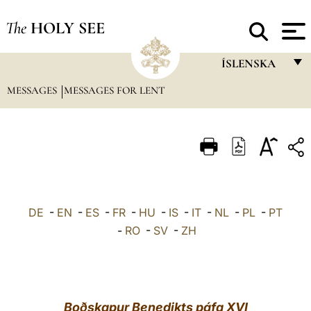
The
HOLY SEE
ÍSLENSKA
MESSAGES
MESSAGES FOR LENT
FRANÇAIS
ENGLISH
ITALIANO
PORTUGUÊS
ESPAÑOL
DE
-
EN
-
ES
-
FR
-
HU
-
IS
-
IT
-
NL
-
PL
-
PT
DEUTSCH
-
RO
-
SV
-
ZH
POLSKI
العربيّة
Boðskapur Benedikts páfa XVI
中文