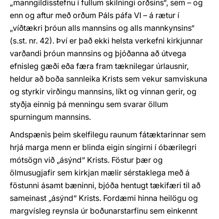
„manngildisstefnu í fullum skilningi orðsins“, sem – og
enn og aftur með orðum Páls páfa VI – á rætur í
„víðtækri þróun alls mannsins og alls mannkynsins“
(s.st. nr. 42). Því er það ekki helsta verkefni kirkjunnar
varðandi þróun mannsins og þjóðanna að útvega
efnisleg gæði eða færa fram tæknilegar úrlausnir,
heldur að boða sannleika Krists sem vekur samviskuna
og styrkir virðingu mannsins, líkt og vinnan gerir, og
styðja einnig þá menningu sem svarar öllum
spurningum mannsins.
Andspænis þeim skelfilegu raunum fátæktarinnar sem
hrjá marga menn er blinda eigin síngirni í óbærilegri
mótsögn við „ásýnd“ Krists. Föstur þær og
ölmusugjafir sem kirkjan mælir sérstaklega með á
föstunni ásamt bæninni, bjóða hentugt tækifæri til að
sameinast „ásýnd“ Krists. Fordæmi hinna heilögu og
margvísleg reynsla úr boðunarstarfinu sem einkennt