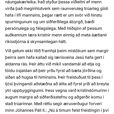
náungakærleika. Það styður þessa viðleitni ef menn
virða það meginhlutverk sem raunveruleg trúarleg gildi
hafa í lífi mannsins, þegar rætt er um svör við hinstu
spurningunum og um siðferðilega ábyrgð, bæði
persónulega og félagslega. Með hliðsjón af þessum
auðkennum læra kristnir menn einnig að meta áætlanir
ríkisstjórna á skynsamlegan hátt.
Við getum ekki litið framhjá þeim mistökum sem margir
þeirra sem hafa kallað sig lærisveina Jesú hafa gert í
aldanna rás. Þeir áttu við mikil vandamál að etja og
töldu ósjaldan að þeir yrðu fyrst að bæta jörðina og
síðan að hugsa til himinsins. Þeir freistuðust til þess í
ljósi þvingandi aðstæðna að álíta að fyrst yrði að breyta
ytri uppbyggingunni. Þess vegna varð kristindómurinn í
augum margra að siðferðisstefnu og aðgerðir komu í
stað trúarinnar. Með réttu segir æruverðugur forveri
minn Jóhannes Páll II.: „Nú á tímum felst freistingin í því