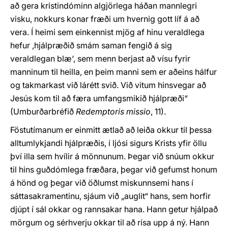
að gera kristindóminn algjörlega háðan mannlegri
visku, nokkurs konar fræði um hvernig gott líf á að
vera. Í heimi sem einkennist mjög af hinu veraldlega
hefur ,hjálpræðið smám saman fengið á sig
veraldlegan blæ‘, sem menn berjast að vísu fyrir
manninum til heilla, en þeim manni sem er aðeins hálfur
og takmarkast við lárétt svið. Við vitum hinsvegar að
Jesús kom til að færa umfangsmikið hjálpræði“
(Umburðarbréfið
Redemptoris missio
, 11).
Föstutímanum er einmitt ætlað að leiða okkur til þessa
alltumlykjandi hjálpræðis, í ljósi sigurs Krists yfir öllu
því illa sem hvílir á mönnunum. Þegar við snúum okkur
til hins guðdómlega fræðara, þegar við gefumst honum
á hönd og þegar við öðlumst miskunnsemi hans í
sáttasakramentinu, sjáum við „auglit“ hans, sem horfir
djúpt í sál okkar og rannsakar hana. Hann getur hjálpað
mörgum og sérhverju okkar til að rísa upp á ný. Hann