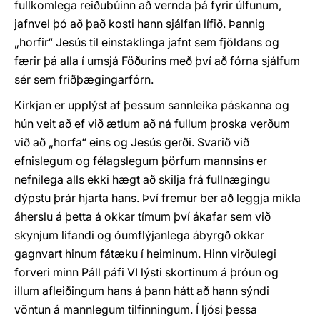
fullkomlega reiðubúinn að vernda þá fyrir úlfunum,
jafnvel þó að það kosti hann sjálfan lífið. Þannig
„horfir“ Jesús til einstaklinga jafnt sem fjöldans og
færir þá alla í umsjá Föðurins með því að fórna sjálfum
sér sem friðþægingarfórn.
Kirkjan er upplýst af þessum sannleika páskanna og
hún veit að ef við ætlum að ná fullum þroska verðum
við að „horfa“ eins og Jesús gerði. Svarið við
efnislegum og félagslegum þörfum mannsins er
nefnilega alls ekki hægt að skilja frá fullnægingu
dýpstu þrár hjarta hans. Því fremur ber að leggja mikla
áherslu á þetta á okkar tímum því ákafar sem við
skynjum lifandi og óumflýjanlega ábyrgð okkar
gagnvart hinum fátæku í heiminum. Hinn virðulegi
forveri minn Páll páfi VI lýsti skortinum á þróun og
illum afleiðingum hans á þann hátt að hann sýndi
vöntun á mannlegum tilfinningum. Í ljósi þessa