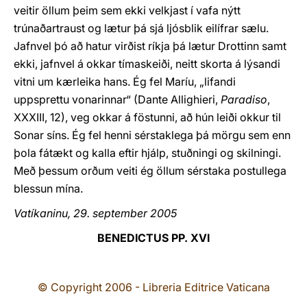
veitir öllum þeim sem ekki velkjast í vafa nýtt
trúnaðartraust og lætur þá sjá ljósblik eilífrar sælu.
Jafnvel þó að hatur virðist ríkja þá lætur Drottinn samt
ekki, jafnvel á okkar tímaskeiði, neitt skorta á lýsandi
vitni um kærleika hans. Ég fel Maríu, „lifandi
uppsprettu vonarinnar“ (Dante Allighieri,
Paradiso
,
XXXIII, 12), veg okkar á föstunni, að hún leiði okkur til
Sonar síns. Ég fel henni sérstaklega þá mörgu sem enn
þola fátækt og kalla eftir hjálp, stuðningi og skilningi.
Með þessum orðum veiti ég öllum sérstaka postullega
blessun mína.
Vatíkaninu, 29. september 2005
BENEDICTUS PP. XVI
© Copyright 2006 - Libreria Editrice Vaticana