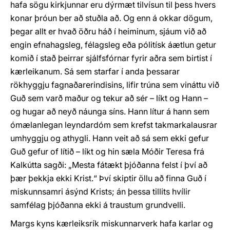
hafa sögu kirkjunnar eru dýrmæt tilvísun til þess hvers
konar þróun ber að stuðla að. Og enn á okkar dögum,
þegar allt er hvað öðru háð í heiminum, sjáum við að
engin efnahagsleg, félagsleg eða pólitísk áætlun getur
komið í stað þeirrar sjálfsfórnar fyrir aðra sem birtist í
kærleikanum. Sá sem starfar í anda þessarar
rökhyggju fagnaðarerindisins, lifir trúna sem vináttu við
Guð sem varð maður og tekur að sér – líkt og Hann –
og hugar að neyð náunga síns. Hann lítur á hann sem
ómælanlegan leyndardóm sem krefst takmarkalausrar
umhyggju og athygli. Hann veit að sá sem ekki gefur
Guð gefur of lítið – líkt og hin sæla Móðir Teresa frá
Kalkútta sagði: „Mesta fátækt þjóðanna felst í því að
þær þekkja ekki Krist.“ Því skiptir öllu að finna Guð í
miskunnsamri ásýnd Krists; án þessa tillits hvílir
samfélag þjóðanna ekki á traustum grundvelli.
Margs kyns kærleiksrík miskunnarverk hafa karlar og