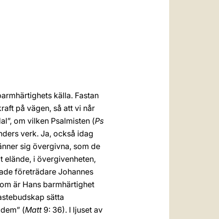
العربيّة
中文
LATINE
barmhärtighets källa. Fastan
aft på vägen, så att vi når
al”, om vilken Psalmisten (
Ps
händers verk. Ja, också idag
 känner sig övergivna, som de
gt elände, i övergivenheten,
kade företrädare Johannes
ns som är Hans barmhärtighet
 fastebudskap sätta
 dem” (
Matt
9: 36). I ljuset av