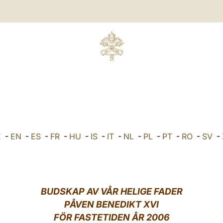
E
-
EN
-
ES
-
FR
-
HU
-
IS
-
IT
-
NL
-
PL
-
PT
-
RO
-
SV
-
BUDSKAP AV VÅR HELIGE FADER
PÅVEN BENEDIKT XVI
FÖR FASTETIDEN ÅR 2006