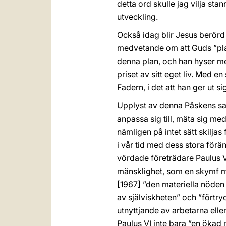
detta ord skulle jag vilja st
utveckling.
Också idag blir Jesus berörd
medvetande om att Guds ”plan”
denna plan, och han hyser me
priset av sitt eget liv. Med 
Fadern, i det att han ger ut s
Upplyst av denna Påskens sanni
anpassa sig till, mäta sig me
nämligen på intet sätt skiljas
i vår tid med dess stora för
vördade företrädare Paulus V
mänsklighet, som en skymf m
[1967] ”den materiella nöde
av själviskheten” och ”förtr
utnyttjande av arbetarna ell
Paulus VI inte bara ”en ökad