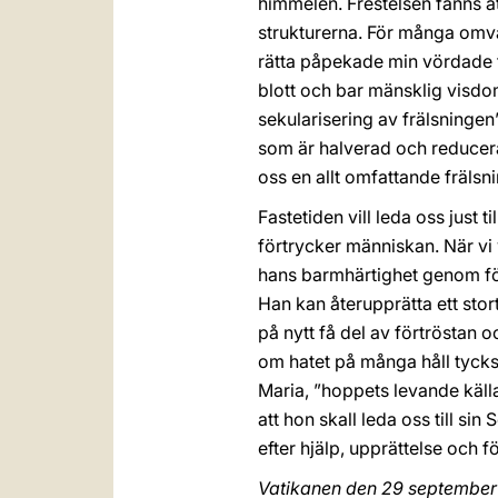
himmelen. Frestelsen fanns at
strukturerna. För många omva
rätta påpekade min vördade fö
blott och bar mänsklig visdom
sekularisering av frälsningen
som är halverad och reducerad
oss en allt omfattande frälsn
Fastetiden vill leda oss just 
förtrycker människan. När vi 
hans barmhärtighet genom för
Han kan återupprätta ett stort
på nytt få del av förtröstan o
om hatet på många håll tycks 
Maria, ”hoppets levande källa
att hon skall leda oss till s
efter hjälp, upprättelse och 
Vatikanen den 29 september