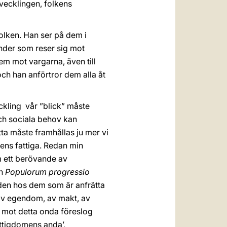
tvecklingen, folkens
olken. Han ser på dem i
inder som reser sig mot
m mot vargarna, även till
och han anförtror dem alla åt
kling ­ vår ”blick” måste
och sociala behov kan
tta måste framhållas ju mer vi
ens fattiga. Redan min
m ett berövande av
n
Populorum progressio
den hos dem som är anfrätta
 av egendom, av makt, av
l mot detta onda föreslog
ttigdomens anda’,