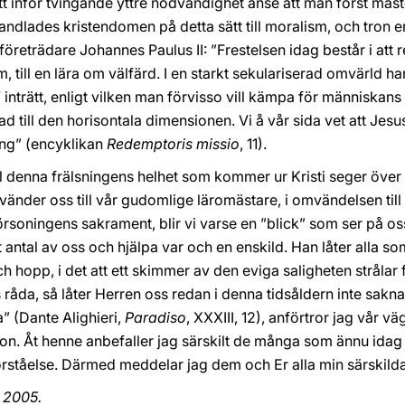
t inför tvingande yttre nödvändighet anse att man först måst
ndlades kristendomen på detta sätt till moralism, och tron e
reträdare Johannes Paulus II: ”Frestelsen idag består i att 
, till en lära om välfärd. I en starkt sekulariserad omvärld 
’ inträtt, enligt vilken man förvisso vill kämpa för människan
 till den horisontala dimensionen. Vi å vår sida vet att Jesu
ing” (encyklikan
Redemptoris missio
, 11).
till denna frälsningens helhet som kommer ur Kristi seger över
vänder oss till vår gudomlige läromästare, i omvändelsen til
soningens sakrament, blir vi varse en ”blick” som ser på oss
 antal av oss och hjälpa var och en enskild. Han låter alla som
ch hopp, i det att ett skimmer av den eviga saligheten strålar 
råda, så låter Herren oss redan i denna tidsåldern inte sakna
” (Dante Alighieri,
Paradiso
, XXXIII, 12), anförtror jag vår v
in Son. Åt henne anbefaller jag särskilt de många som ännu ida
förståelse. Därmed meddelar jag dem och Er alla min särskild
 2005.