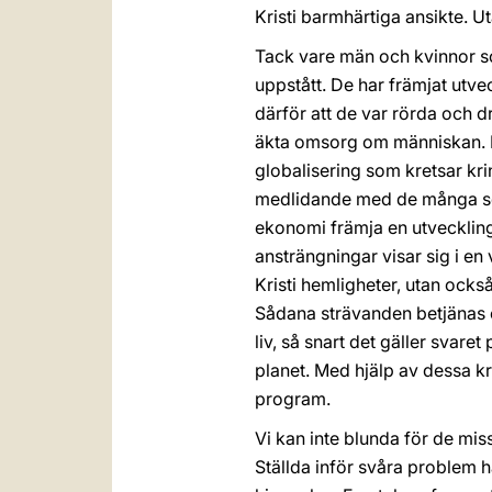
Kristi barmhärtiga ansikte. 
Tack vare män och kvinnor so
uppstått. De har främjat utv
därför att de var rörda och d
äkta omsorg om människan. De
globalisering som kretsar kr
medlidande med de många ser 
ekonomi främja en utveckling
ansträngningar visar sig i en 
Kristi hemligheter, utan ocks
Sådana strävanden betjänas o
liv, så snart det gäller svare
planet. Med hjälp av dessa kr
program.
Vi kan inte blunda för de mis
Ställda inför svåra problem h