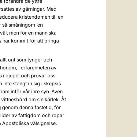
e förändra de yttre
rsattes av gärningar. Med
reducera kristendomen till en
har så småningom ’en
s väl, men för en människa
s har kommit för att bringa
 allt ont som tynger och
l honom, i erfarenheten av
 i djupet och prövar oss.
 inte stängt in sig i skepsis
fram inför vår inre syn. Även
 vittnesbörd om sin kärlek. Åt
äg genom denna fastetid, för
g lider av fattigdom och ropar
a Apostoliska välsignelse.