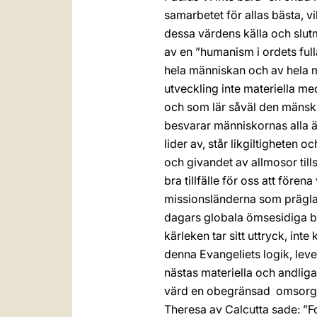
samarbetet för allas bästa, 
dessa värdens källa och slutm
av en ”humanism i ordets fulla
hela människan och av hela 
utveckling inte materiella me
och som lär såväl den mänskl
besvarar människornas alla 
lider av, står likgiltigheten o
och givandet av allmosor till
bra tillfälle för oss att för
missionsländerna som präglar 
dagars globala ömsesidiga be
kärleken tar sitt uttryck, int
denna Evangeliets logik, lev
nästas materiella och andliga
värd en obegränsad omsorg oc
Theresa av Calcutta sade: ”Fol