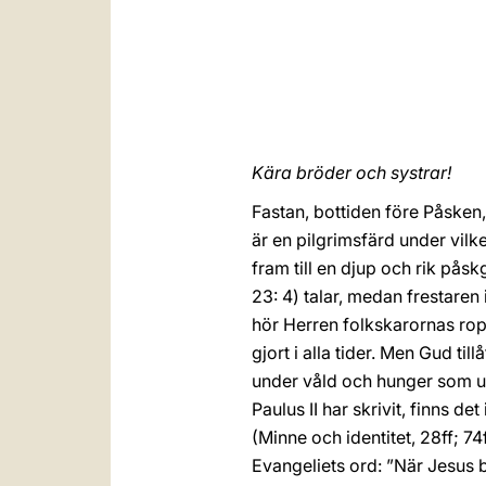
Kära bröder och systrar!
Fastan, bottiden före Påsken,
är en pilgrimsfärd under vilk
fram till en djup och rik pås
23: 4) talar, medan frestaren i
hör Herren folkskarornas rop,
gjort i alla tider. Men Gud ti
under våld och hunger som u
Paulus II har skrivit, finns d
(Minne och identitet, 28ff; 74
Evangeliets ord: ”När Jesus 