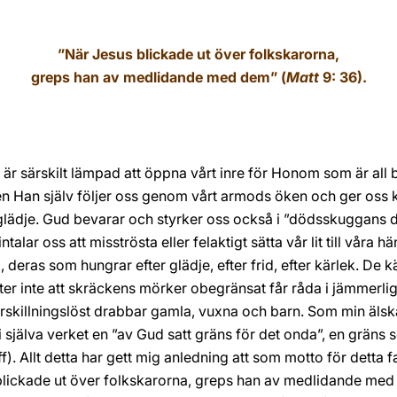
”När Jesus blickade ut över folkskarorna,
greps han av medlidande med dem” (
Matt
9: 36).
 är särskilt lämpad att öppna vårt inre för Honom som är all 
en Han själv följer oss genom vårt armods öken och ger oss kr
kglädje. Gud bevarar och styrker oss också i ”dödsskuggans d
ntalar oss att misströsta eller felaktigt sätta vår lit till våra 
 deras som hungrar efter glädje, efter frid, efter kärlek. De
llåter inte att skräckens mörker obegränsat får råda i jämmerli
rskillningslöst drabbar gamla, vuxna och barn. Som min äls
et i själva verket en ”av Gud satt gräns för det onda”, en grä
ff). Allt detta har gett mig anledning att som motto för detta
blickade ut över folkskarorna, greps han av medlidande med