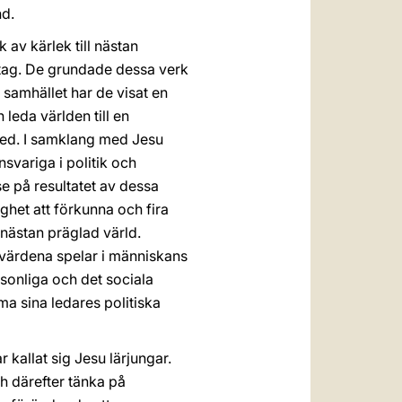
nd.
av kärlek till nästan
retag. De grundade dessa verk
 samhället har de visat en
leda världen till en
red. I samklang med Jesu
svariga i politik och
e på resultatet av dessa
ighet att förkunna och fira
 nästan präglad värld.
 värdena spelar i människans
rsonliga och det sociala
ma sina ledares politiska
kallat sig Jesu lärjungar.
ch därefter tänka på