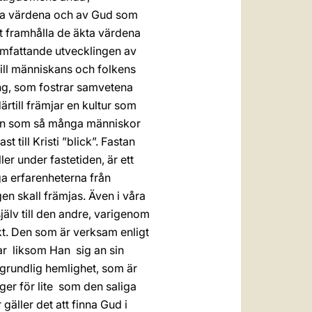
gsta värdena och av Gud som
tt framhålla de äkta värdena
t omfattande utvecklingen av
 till människans och folkens
ning, som fostrar samvetena
till främjar en kultur som
men som så många människor
t till Kristi ”blick”. Fastan
er under fastetiden, är ett
ga erfarenheterna från
en skall främjas. Även i våra
älv till den andre, varigenom
jekt. Den som är verksam enligt
 liksom Han ­ sig an sin
tgrundlig hemlighet, som är
 för lite ­ som den saliga
gäller det att finna Gud i