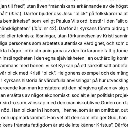
viljan till fred”, utan även ”människans erkännande av de hö
ål” (
ibid
.). Därför bjuder oss Jesu ”blick” på folkskarorna a
 bemärkelse”, som ­ enligt Paulus VI:s ord ­ består i den ”all
mänskligheten” (
ibid
. nr 42). Därför är Kyrkans första bidrag
del eller tekniska lösningar, utan förkunnelsen av Kristi san
iga personens som arbetets autentiska värdighet, och som där
äkta frågor. Inför utmaningarna av den förfärande fattigdo
ch instängdheten i den egna själviskheten i en outhärdlig kontras
sammans med bönen, vilket Kyrkan på ett särskilt sätt anbefall
ena vår blick med Kristi ”blick”. Helgonens exempel och de mån
Kyrkans historia är värdefulla anvisningar på hur utveckling
roende kan man konstatera att den hängivna gåvan av sig sj
e kan ersättas av något ekonomiskt, socialt eller politiskt pro
er sin tro som vänskap med den människoblivne Guden och tar ­
 nöd. Han blickar in i honom, i henne, som är en omätbar, ou
h uppmärksamhet. Han vet att den som inte ger Gud, han ger
kens främsta fattigdom är att de inte känner Kristus”. Därför 