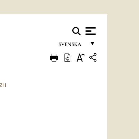
SVENSKA
FRANÇAIS
ENGLISH
ITALIANO
ZH
PORTUGUÊS
ESPAÑOL
DEUTSCH
POLSKI