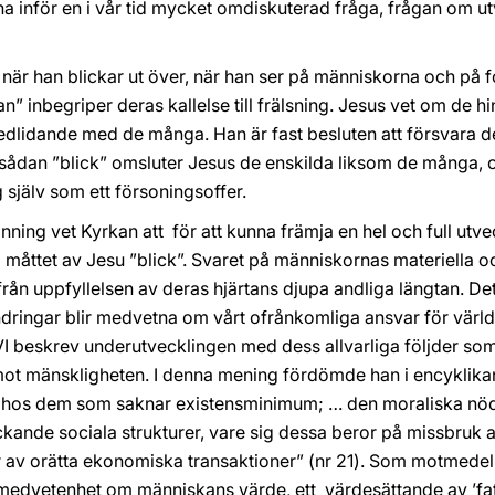
anna inför en i vår tid mycket omdiskuterad fråga, frågan om u
 när han blickar ut över, när han ser på människorna och på f
 inbegriper deras kallelse till frälsning. Jesus vet om de h
dlidande med de många. Han är fast besluten att försvara de
en sådan ”blick” omsluter Jesus de enskilda liksom de många, 
ig själv som ett försoningsoffer.
ng vet Kyrkan att ­ för att kunna främja en hel och full utvec
d måttet av Jesu ”blick”. Svaret på människornas materiella 
 från uppfyllelsen av deras hjärtans djupa andliga längtan. De
ändringar blir medvetna om vårt ofrånkomliga ansvar för värld
I beskrev underutvecklingen med dess allvarliga följder so
ot mänskligheten. I denna mening fördömde han i encyklika
n hos dem som saknar existensminimum; … den moraliska nö
yckande sociala strukturer, vare sig dessa beror på missbruk
er av orätta ekonomiska transaktioner” (nr 21). Som motmede
 medvetenhet om människans värde, ett värdesättande av ’fa