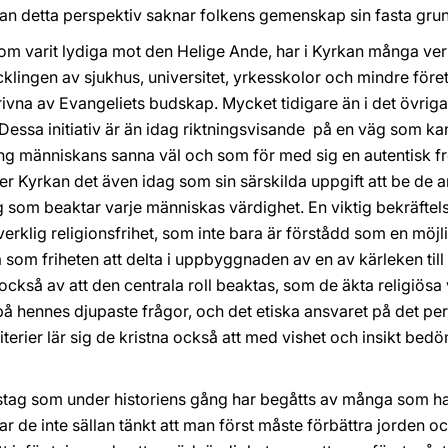
Utan detta perspektiv saknar folkens gemenskap sin fasta gru
m varit lydiga mot den Helige Ande, har i Kyrkan många verk 
ecklingen av sjukhus, universitet, yrkesskolor och mindre fö
rivna av Evangeliets budskap. Mycket tidigare än i det övriga
ssa initiativ är än idag riktningsvisande på en väg som kan 
ing människans sanna väl och som för med sig en autentisk f
Kyrkan det även idag som sin särskilda uppgift att be de an
 som beaktar varje människas värdighet. En viktig bekräftels
verklig religionsfrihet, som inte bara är förstådd som en möjl
å som friheten att delta i uppbyggnaden av en av kärleken till
ckså av att den centrala roll beaktas, som de äkta religiösa
t på hennes djupaste frågor, och det etiska ansvaret på det pe
iterier lär sig de kristna också att med vishet och insikt bedö
stag som under historiens gång har begåtts av många som har 
ar de inte sällan tänkt att man först måste förbättra jorden o