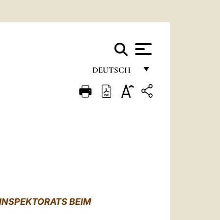
DEUTSCH
FRANÇAIS
ENGLISH
ITALIANO
PORTUGUÊS
ESPAÑOL
DEUTSCH
SINSPEKTORATS BEIM
POLSKI