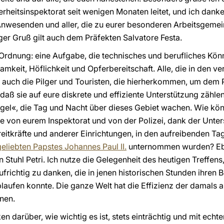
rheitsinspektorat seit wenigen Monaten leitet, und ich danke
Anwesenden und aller, die zu eurer besonderen Arbeitsgemei
iger Gruß gilt auch dem Präfekten Salvatore Festa.
 Ordnung: eine Aufgabe, die technisches und berufliches Könn
amkeit, Höflichkeit und Opferbereitschaft. Alle, die in den 
wie auch die Pilger und Touristen, die hierherkommen, um de
aß sie auf eure diskrete und effiziente Unterstützung zählen k
el«, die Tag und Nacht über dieses Gebiet wachen. Wie kö
e von eurem Inspektorat und von der Polizei, dank der Unte
treitkräfte und anderer Einrichtungen, in den aufreibenden T
eliebten Papstes Johannes Paul II.
unternommen wurden? Eben
 Stuhl Petri. Ich nutze die Gelegenheit des heutigen Treffens
aufrichtig zu danken, die in jenen historischen Stunden ihren B
blaufen konnte. Die ganze Welt hat die Effizienz der damals 
nen.
n darüber, wie wichtig es ist, stets einträchtig und mit echt