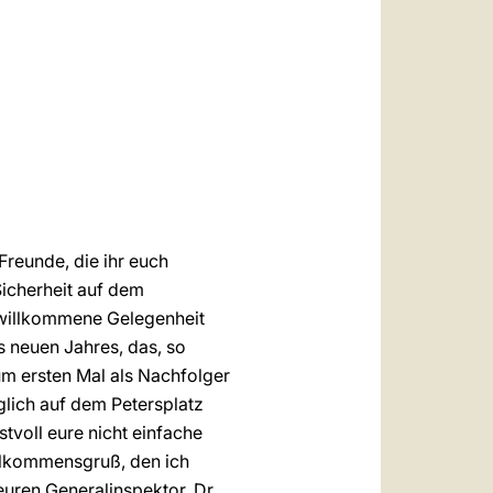
العربيّة
中文
LATINE
Freunde, die ihr euch
Sicherheit auf dem
e willkommene Gelegenheit
 neuen Jahres, das, so
zum ersten Mal als Nachfolger
glich auf dem Petersplatz
tvoll eure nicht einfache
illkommensgruß, den ich
euren Generalinspektor, Dr.