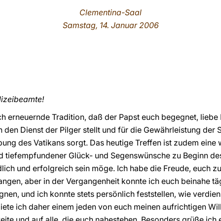
Clementina-Saal
Samstag, 14. Januar 2006
lizeibeamte!
lich erneuernde Tradition, daß der Papst euch begegnet, liebe 
n den Dienst der Pilger stellt und für die Gewährleistung der 
bung des Vatikans sorgt. Das heutige Treffen ist zudem ein
d tiefempfundener Glück- und Segenswünsche zu Beginn des
edlich und erfolgreich sein möge. Ich habe die Freude, euch 
ngen, aber in der Vergangenheit konnte ich euch beinahe tä
, und ich konnte stets persönlich feststellen, wie verdiens
tbiete ich daher einem jeden von euch meinen aufrichtigen W
eite und auf alle, die euch nahestehen. Besonders grüße ich 