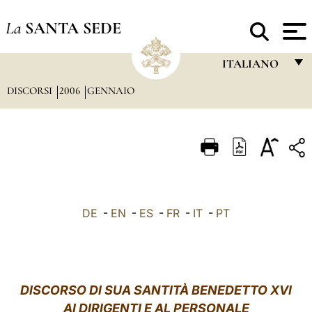
La
SANTA SEDE
ITALIANO
DISCORSI
2006
GENNAIO
FRANÇAIS
ENGLISH
ITALIANO
PORTUGUÊS
ESPAÑOL
DE
-
EN
-
ES
-
FR
-
IT
-
PT
DEUTSCH
POLSKI
العربيّة
DISCORSO DI SUA SANTITÀ BENEDETTO XVI
AI DIRIGENTI E AL PERSONALE
中文