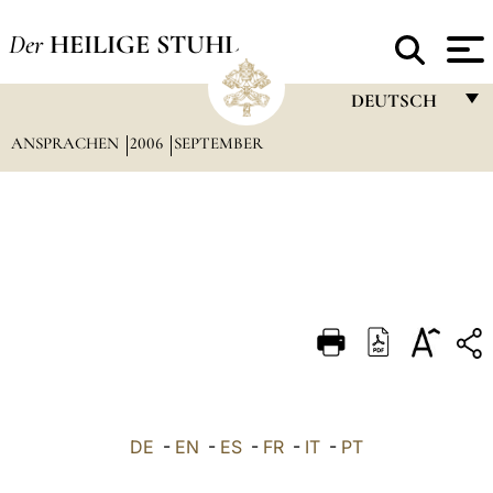
Der
HEILIGE STUHL
DEUTSCH
ANSPRACHEN
2006
SEPTEMBER
FRANÇAIS
ENGLISH
ITALIANO
PORTUGUÊS
ESPAÑOL
DEUTSCH
POLSKI
العربيّة
DE
-
EN
-
ES
-
FR
-
IT
-
PT
中文