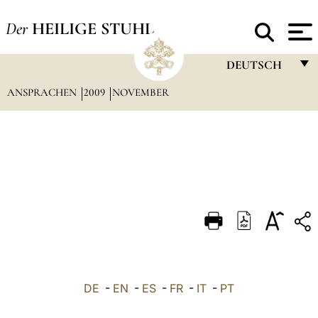
Der
HEILIGE STUHL
DEUTSCH
ANSPRACHEN
2009
NOVEMBER
FRANÇAIS
ENGLISH
ITALIANO
PORTUGUÊS
ESPAÑOL
DEUTSCH
POLSKI
العربيّة
DE
-
EN
-
ES
-
FR
-
IT
-
PT
中文