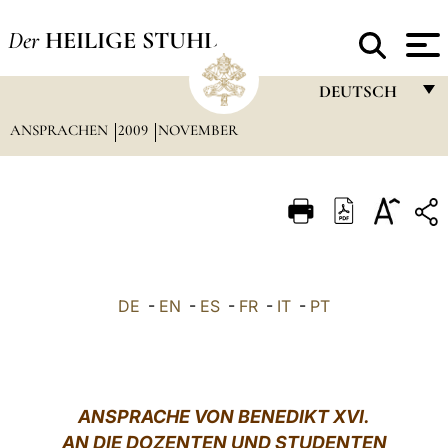
Der
HEILIGE STUHL
DEUTSCH
ANSPRACHEN
2009
NOVEMBER
FRANÇAIS
ENGLISH
ITALIANO
PORTUGUÊS
ESPAÑOL
DE
-
EN
-
ES
-
FR
-
IT
-
PT
DEUTSCH
POLSKI
العربيّة
ANSPRACHE VON
BENEDIKT XVI.
AN DIE DOZENTEN UND STUDENTEN
中文