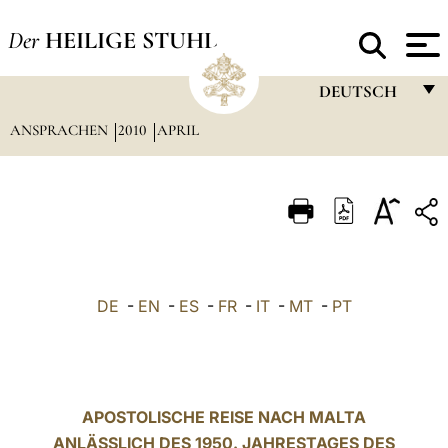
Der
HEILIGE STUHL
DEUTSCH
ANSPRACHEN
2010
APRIL
FRANÇAIS
ENGLISH
ITALIANO
PORTUGUÊS
ESPAÑOL
DE
-
EN
-
ES
-
FR
-
IT
-
MT
-
PT
DEUTSCH
POLSKI
العربيّة
APOSTOLISCHE REISE NACH MALTA
ANLÄSSLICH DES 1950. JAHRESTAGES DES
中文