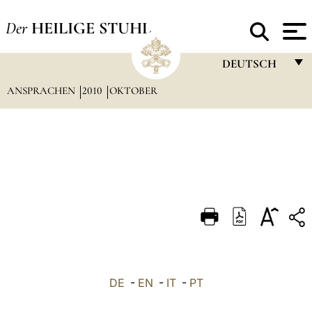
Der
HEILIGE STUHL
DEUTSCH
ANSPRACHEN
2010
OKTOBER
FRANÇAIS
ENGLISH
ITALIANO
PORTUGUÊS
ESPAÑOL
DEUTSCH
POLSKI
العربيّة
DE
-
EN
-
IT
-
PT
中文