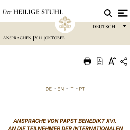
Der
HEILIGE STUHL
DEUTSCH
ANSPRACHEN
2011
OKTOBER
FRANÇAIS
ENGLISH
ITALIANO
PORTUGUÊS
ESPAÑOL
DE
-
EN
-
IT
-
PT
DEUTSCH
POLSKI
العربيّة
ANSPRACHE VON PAPST BENEDIKT XVI.
AN DIE TEILNEHMER DER INTERNATIONALEN
中文