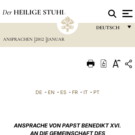
Der
HEILIGE STUHL
DEUTSCH
ANSPRACHEN
2012
JANUAR
FRANÇAIS
ENGLISH
ITALIANO
PORTUGUÊS
ESPAÑOL
DE
-
EN
-
ES
-
FR
-
IT
-
PT
DEUTSCH
POLSKI
العربيّة
ANSPRACHE VON PAPST BENEDIKT XVI.
AN DIE GEMEINSCHAFT DES
中文