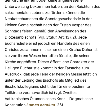
der Kirche entfernt oder keine angemessene
Unterweisung bekommen haben, an den Reichtum des
sakramentalen Lebens zu fördern, können die
Neokatechumenen die Sonntagseucharistie in der
kleinen Gemeinschaft nach der Ersten Vesper des
Sonntags feiern, gemäß den Anweisungen des
Diözesanbischofs (vgl.
Statut
, Art. 13 §2). Jede
Eucharistiefeier ist jedoch ein Handeln des einen
Christus zusammen mit seiner einen Kirche: Daher ist
sie von ihrem Wesen her offen für alle, die seiner
Kirche angehören. Dieser öffentliche Charakter der
Heiligen Eucharistie kommt in der Tatsache zum
Ausdruck, daß jede Feier der heiligen Messe letztlich
unter der Leitung des Bischofs als Mitglied des
Bischofskollegiums steht, der für eine bestimmte
Teilkirche verantwortlich ist (vgl. Zweites
Vatikanisches Ökumenisches Konzil, Dogmatische
Konstitution
Lumen gentium
, 26).