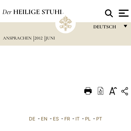
Der
HEILIGE STUHL
DEUTSCH
ANSPRACHEN
2012
JUNI
FRANÇAIS
ENGLISH
ITALIANO
PORTUGUÊS
ESPAÑOL
DEUTSCH
POLSKI
العربيّة
DE
-
EN
-
ES
-
FR
-
IT
-
PL
-
PT
中文