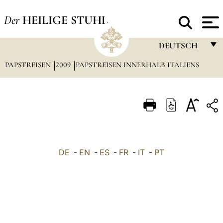
Der
HEILIGE STUHL
DEUTSCH
PAPSTREISEN
2009
PAPSTREISEN INNERHALB ITALIENS
FRANÇAIS
ENGLISH
ITALIANO
PORTUGUÊS
ESPAÑOL
DE
-
EN
-
ES
-
FR
-
IT
-
PT
DEUTSCH
POLSKI
العربيّة
中文