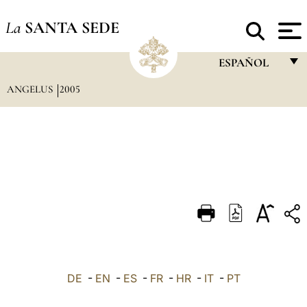
La
SANTA SEDE
ESPAÑOL
ANGELUS
2005
FRANÇAIS
ENGLISH
ITALIANO
PORTUGUÊS
ESPAÑOL
DEUTSCH
POLSKI
العربيّة
DE
-
EN
-
ES
-
FR
-
HR
-
IT
-
PT
中文