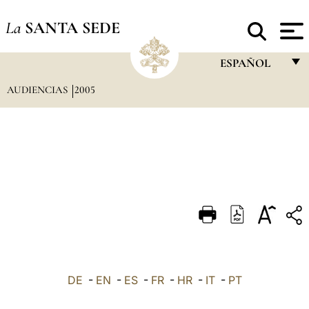
La
SANTA SEDE
ESPAÑOL
AUDIENCIAS
2005
FRANÇAIS
ENGLISH
ITALIANO
PORTUGUÊS
ESPAÑOL
DEUTSCH
POLSKI
العربيّة
DE
-
EN
-
ES
-
FR
-
HR
-
IT
-
PT
中文