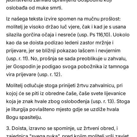
oslobađa od muke smrti.
Iz našega teksta izvire spomen na mučnu prošlost:
molitelj je visoko držao luč vjere, čak i kad je s usana
silazila gorčina očaja i nesreće (usp. Ps 116,10). Uokolo
kao da se doista podizao ledeni zastor mržnje i
prijevare, jer se bližnji pokazao lašcem i nevjernim
(usp. r. 11). No, prošnja se sada preoblikuje u zahvalu,
jer Gospodin je podigao svoga pobožnika iz tamnoga
vira prijevare (usp. r. 12).
Molitelj odlučuje stoga prinijeti žrtvu zahvalnicu, pri
kojoj će se piti iz obredne čaše, čaše svete lijevanice
koja je znak hvale zbog oslobođenja (usp. r. 13). Stoga
je liturgija povlašteno mjesto gdje se uzdiže hvala
Bogu spasitelju.
3. Doista, izravno se spominje, uz žrtveni obred, i
zajednica "svega puka", pred kojim molitelj vrši zavjet