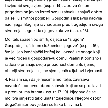
i svjedoči svoju vjeru (usp. r. 14). Upravo će tom
prigodom on javno izreći svoju zahvalu, znajući dobro
da se i u smrtnoj pogibelji Gospodin s ljubavlju nadvija
nad njega. Bog nije ravnodušan pred tragedijom svoga
stvorenja, nego kida njegove okove (usp. r. 16).
Molitelj, spašen od smrti, osjeća se "slugom"
Gospodnjim, "sinom službenice njegove" (usp. r. 16),
što je lijep istočnjački izričaj koji označuje onoga koji
je već rođen u gospodarevu domu. Psalmist ponizno i
radosno priznaje svoju pripadnost domu Božjemu,
obitelji stvorenja s njime sjedinjenih u ljubavi i vjernosti.
4. Psalam se, i dalje riječima molitelja, završava
navodeći ponovno obred zahvale koji će se proslaviti
u predvorjima hrama (usp. rr. 17-19). Njegova će se
molitva smjestiti tako unutar zajednice. Njegovi osobni
događaji ispripovijedani su kako bi svima bili