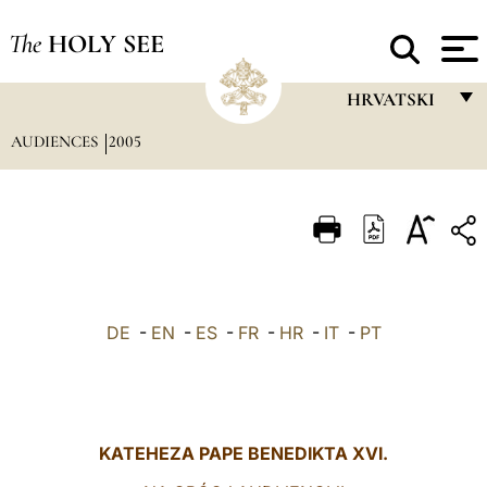
The
HOLY SEE
HRVATSKI
AUDIENCES
2005
FRANÇAIS
ENGLISH
ITALIANO
PORTUGUÊS
ESPAÑOL
DE
-
EN
-
ES
-
FR
-
HR
-
IT
-
PT
DEUTSCH
POLSKI
العربيّة
KATEHEZA PAPE BENEDIKTA XVI.
中文