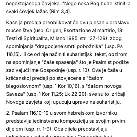
nepostojanoga čovjeka: "Nego neka Bog bude istinit, a
svaki čovjek lažac (Rim 3,4).
Kasnija predaja preoblikovat će ovu pjesan u proslavu
mučeništva (usp. Origen, Esortazione al martirio, 18:
Testi di Spiritualita, Milano 1985, str. 127-129), zbog
spominjanja "dragocjene smrti pobožnika" (usp. Ps
116,15). Ili će od nje načiniti euharistijski tekst, obzirom
na spominjanje "čaše spasenja" što je Psalmist podiže
zazivajući ime Gospodnje (usp. r. 13). Ova je čaša u
kršćanskoj predaji poistovjećena s "čašom
blagoslovnom" (usp. 1 Kor 10,16), s "čašom novoga
Saveza" (usp. 1 Kor 11,25; Lk 22,20): sve su to izričaji
Novoga zavjeta koji upućuju upravo na euharistiju.
2. Psalam 116,10-19 u svom hebrejskom izvorniku
predstavlja jedinstvenu kompoziciju sa svojim prvim
dijelom (usp. rr. 1-9). Oba dijela predstavljaju
jedinstvenu zahvalu upravljenu Gospodinu koji