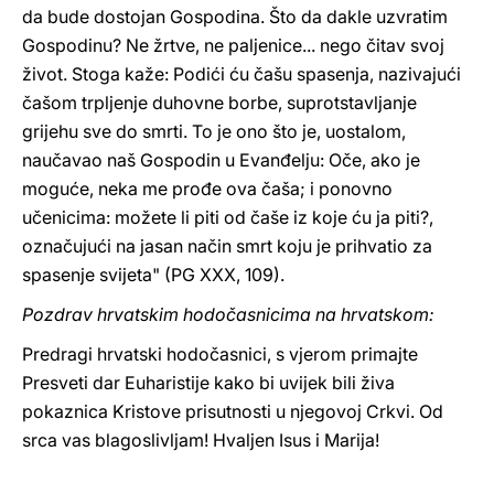
da bude dostojan Gospodina. Što da dakle uzvratim
Gospodinu? Ne žrtve, ne paljenice... nego čitav svoj
život. Stoga kaže: Podići ću čašu spasenja, nazivajući
čašom trpljenje duhovne borbe, suprotstavljanje
grijehu sve do smrti. To je ono što je, uostalom,
naučavao naš Gospodin u Evanđelju: Oče, ako je
moguće, neka me prođe ova čaša; i ponovno
učenicima: možete li piti od čaše iz koje ću ja piti?,
označujući na jasan način smrt koju je prihvatio za
spasenje svijeta" (PG XXX, 109).
Pozdrav hrvatskim hodočasnicima na hrvatskom:
Predragi hrvatski hodočasnici, s vjerom primajte
Presveti dar Euharistije kako bi uvijek bili živa
pokaznica Kristove prisutnosti u njegovoj Crkvi. Od
srca vas blagoslivljam! Hvaljen Isus i Marija!