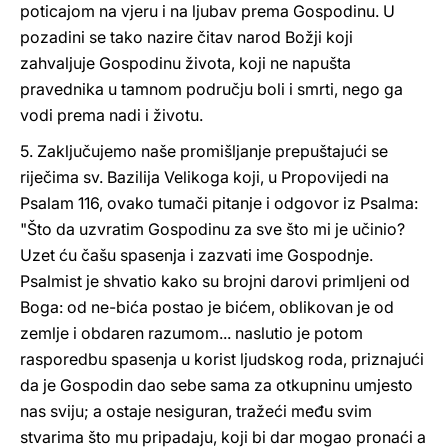
poticajom na vjeru i na ljubav prema Gospodinu. U
pozadini se tako nazire čitav narod Božji koji
zahvaljuje Gospodinu života, koji ne napušta
pravednika u tamnom području boli i smrti, nego ga
vodi prema nadi i životu.
5. Zaključujemo naše promišljanje prepuštajući se
riječima sv. Bazilija Velikoga koji, u Propovijedi na
Psalam 116, ovako tumači pitanje i odgovor iz Psalma:
"Što da uzvratim Gospodinu za sve što mi je učinio?
Uzet ću čašu spasenja i zazvati ime Gospodnje.
Psalmist je shvatio kako su brojni darovi primljeni od
Boga: od ne-bića postao je bićem, oblikovan je od
zemlje i obdaren razumom... naslutio je potom
rasporedbu spasenja u korist ljudskog roda, priznajući
da je Gospodin dao sebe sama za otkupninu umjesto
nas sviju; a ostaje nesiguran, tražeći među svim
stvarima što mu pripadaju, koji bi dar mogao pronaći a