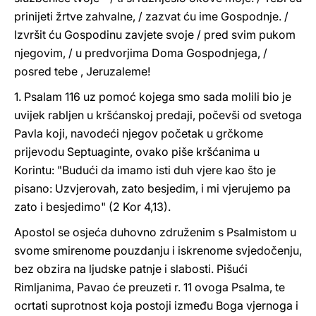
prinijeti žrtve zahvalne, / zazvat ću ime Gospodnje. /
Izvršit ću Gospodinu zavjete svoje / pred svim pukom
njegovim, / u predvorjima Doma Gospodnjega, /
posred tebe , Jeruzaleme!
1. Psalam 116 uz pomoć kojega smo sada molili bio je
uvijek rabljen u kršćanskoj predaji, počevši od svetoga
Pavla koji, navodeći njegov početak u grčkome
prijevodu Septuaginte, ovako piše kršćanima u
Korintu: "Budući da imamo isti duh vjere kao što je
pisano: Uzvjerovah, zato besjedim, i mi vjerujemo pa
zato i besjedimo" (2 Kor 4,13).
Apostol se osjeća duhovno združenim s Psalmistom u
svome smirenome pouzdanju i iskrenome svjedočenju,
bez obzira na ljudske patnje i slabosti. Pišući
Rimljanima, Pavao će preuzeti r. 11 ovoga Psalma, te
ocrtati suprotnost koja postoji između Boga vjernoga i