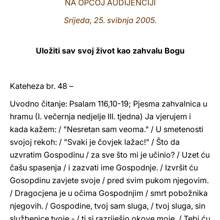
NA OPĆOJ AUDIJENCIJI
LATINE
Srijeda, 25. svibnja 2005.
Uložiti sav svoj život kao zahvalu Bogu
Kateheza br. 48 –
Uvodno čitanje: Psalam 116,10-19; Pjesma zahvalnica u
hramu (I. večernja nedjelje III. tjedna) Ja vjerujem i
kada kažem: / "Nesretan sam veoma." / U smetenosti
svojoj rekoh: / "Svaki je čovjek lažac!" / Što da
uzvratim Gospodinu / za sve što mi je učinio? / Uzet ću
čašu spasenja / i zazvati ime Gospodnje. / Izvršit ću
Gosopdinu zavjete svoje / pred svim pukom njegovim.
/ Dragocjena je u očima Gospodnjim / smrt pobožnika
njegovih. / Gospodine, tvoj sam sluga, / tvoj sluga, sin
službenice tvoje - / ti si razriješio okove moje. / Tebi ću