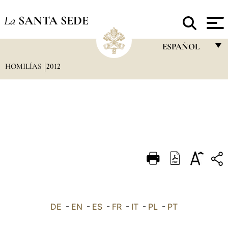
La
SANTA SEDE
ESPAÑOL
HOMILÍAS
2012
FRANÇAIS
ENGLISH
ITALIANO
PORTUGUÊS
ESPAÑOL
DEUTSCH
POLSKI
العربيّة
DE
-
EN
-
ES
-
FR
-
IT
-
PL
-
PT
中文