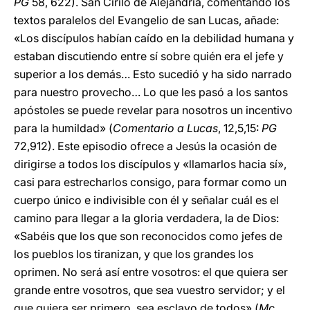
PG
58, 622). San Cirilo de Alejandría, comentando los
textos paralelos del Evangelio de san Lucas, añade:
«Los discípulos habían caído en la debilidad humana y
estaban discutiendo entre sí sobre quién era el jefe y
superior a los demás… Esto sucedió y ha sido narrado
para nuestro provecho… Lo que les pasó a los santos
apóstoles se puede revelar para nosotros un incentivo
para la humildad» (
Comentario a Lucas
, 12,5,15:
PG
72,912). Este episodio ofrece a Jesús la ocasión de
dirigirse a todos los discípulos y «llamarlos hacia sí»,
casi para estrecharlos consigo, para formar como un
cuerpo único e indivisible con él y señalar cuál es el
camino para llegar a la gloria verdadera, la de Dios:
«Sabéis que los que son reconocidos como jefes de
los pueblos los tiranizan, y que los grandes los
oprimen. No será así entre vosotros: el que quiera ser
grande entre vosotros, que sea vuestro servidor; y el
que quiera ser primero, sea esclavo de todos» (
Mc