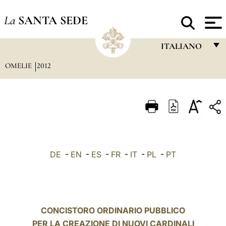
La
SANTA SEDE
ITALIANO
OMELIE
2012
FRANÇAIS
ENGLISH
ITALIANO
PORTUGUÊS
ESPAÑOL
DE
-
EN
-
ES
-
FR
-
IT
-
PL
-
PT
DEUTSCH
POLSKI
العربيّة
CONCISTORO ORDINARIO PUBBLICO
PER LA CREAZIONE DI NUOVI CARDINALI
中文