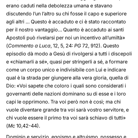
erano caduti nella debolezza umana e stavano
discutendo l’un l’altro su chi fosse il capo e superiore
agli altri … Questo è accaduto e ci è stato raccontato
per il nostro vantaggio… Quanto è accaduto ai santi
Apostoli può rivelarsi per noi un incentivo all’umiltà»
(
Commento a Luca
, 12, 5, 24:
PG
72, 912). Questo
episodio dà modo a Gesù di rivolgersi a tutti i discepoli
e «chiamarli a sé», quasi per stringerli a sé, a formare
come un corpo unico e indivisibile con Lui e indicare
qual è la strada per giungere alla vera gloria, quella di
Dio: «Voi sapete che coloro i quali sono considerati i
governanti delle nazioni dominano su di esse e i loro
capi le opprimono. Tra voi però non è così; ma chi
vuole diventare grande tra voi sarà vostro servitore, e
chi vuole essere il primo tra voi sarà schiavo di tutti»
(
Mc
10,42-44).
Dominio e servizio, egoismo e altruismo, possesso e