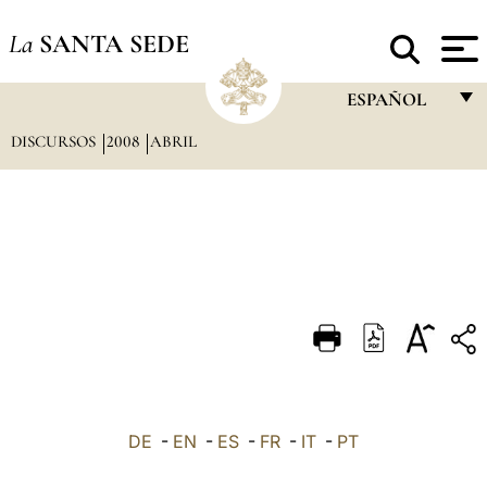
La
SANTA SEDE
ESPAÑOL
DISCURSOS
2008
ABRIL
FRANÇAIS
ENGLISH
ITALIANO
PORTUGUÊS
ESPAÑOL
DEUTSCH
POLSKI
العربيّة
DE
-
EN
-
ES
-
FR
-
IT
-
PT
中文