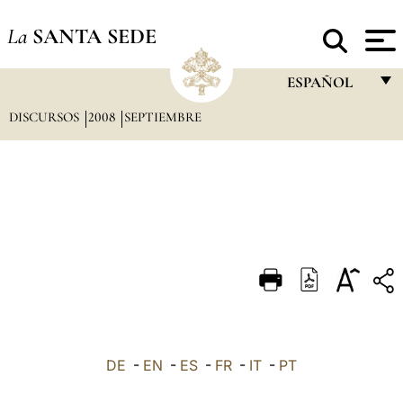
La
SANTA SEDE
ESPAÑOL
DISCURSOS
2008
SEPTIEMBRE
FRANÇAIS
ENGLISH
ITALIANO
PORTUGUÊS
ESPAÑOL
DEUTSCH
POLSKI
العربيّة
DE
-
EN
-
ES
-
FR
-
IT
-
PT
中文