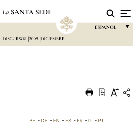
La
SANTA SEDE
ESPAÑOL
DISCURSOS
2009
DICIEMBRE
FRANÇAIS
ENGLISH
ITALIANO
PORTUGUÊS
ESPAÑOL
DEUTSCH
POLSKI
العربيّة
BE
-
DE
-
EN
-
ES
-
FR
-
IT
-
PT
中文