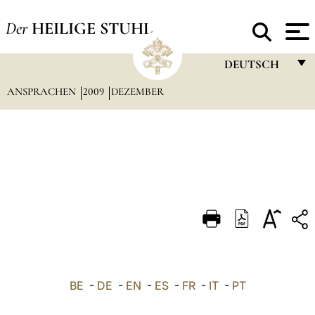
Der
HEILIGE STUHL
DEUTSCH
ANSPRACHEN
2009
DEZEMBER
FRANÇAIS
ENGLISH
ITALIANO
PORTUGUÊS
ESPAÑOL
DEUTSCH
POLSKI
العربيّة
BE
-
DE
-
EN
-
ES
-
FR
-
IT
-
PT
中文