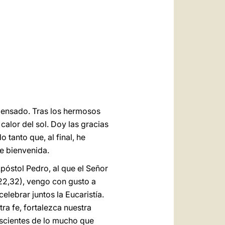
العربيّة
中文
LATINE
pensado. Tras los hermosos
 calor del sol. Doy las gracias
 tanto que, al final, he
e bienvenida.
Apóstol Pedro, al que el Señor
2,32), vengo con gusto
a
elebrar juntos la Eucaristía.
ra fe, fortalezca nuestra
scientes de lo mucho que