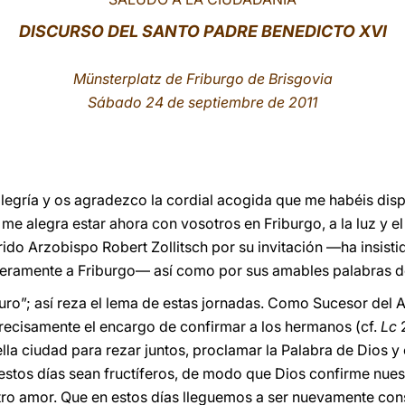
DISCURSO DEL SANTO PADRE BENEDICTO XVI
Münsterplatz de Friburgo de Brisgovia
Sábado 24 de septiembre de 2011
legría y os agradezco la cordial acogida que me habéis dis
 me alegra estar ahora con vosotros en Friburgo, a la luz y el
do Arzobispo Robert Zollitsch por su invitación —ha insistido
aderamente a Friburgo— así como por sus amables palabras d
turo”; así reza el lema de estas jornadas. Como Sucesor del 
ecisamente el encargo de confirmar a los hermanos (cf.
Lc
2
lla ciudad para rezar juntos, proclamar la Palabra de Dios y c
estos días sean fructíferos, de modo que Dios confirme nuest
tro amor. Que en estos días lleguemos a ser nuevamente con