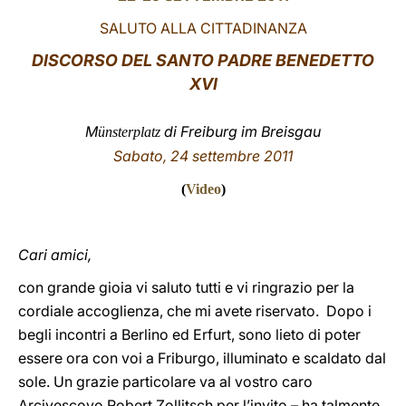
SALUTO ALLA CITTADINANZA
LATINE
DISCORSO DEL SANTO PADRE BENEDETTO
XVI
M
di Freiburg im Breisgau
ünsterplatz
Sabato, 24 settembre 2011
(
Video
)
Cari amici,
con grande gioia vi saluto tutti e vi ringrazio per la
cordiale accoglienza, che mi avete riservato. Dopo i
begli incontri a Berlino ed Erfurt, sono lieto di poter
essere ora con voi a Friburgo, illuminato e scaldato dal
sole. Un grazie particolare va al vostro caro
Arcivescovo Robert Zollitsch per l’invito – ha talmente