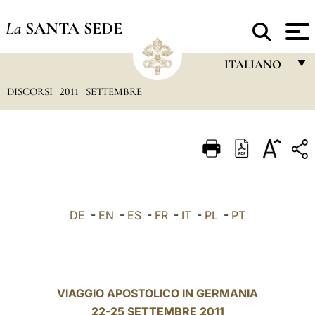
La
SANTA SEDE
ITALIANO
DISCORSI
2011
SETTEMBRE
FRANÇAIS
ENGLISH
ITALIANO
PORTUGUÊS
ESPAÑOL
DE
-
EN
-
ES
-
FR
-
IT
-
PL
-
PT
DEUTSCH
POLSKI
العربيّة
VIAGGIO APOSTOLICO IN GERMANIA
22-25 SETTEMBRE 2011
中文