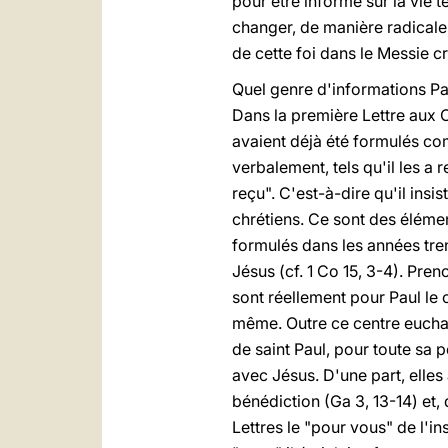
pour être informé sur la vie te
changer, de manière radicale,
de cette foi dans le Messie cru
Quel genre d'informations Pau
Dans la première Lettre aux 
avaient déjà été formulés com
verbalement, tels qu'il les a
reçu". C'est-à-dire qu'il insi
chrétiens. Ce sont des élément
formulés dans les années trent
Jésus (cf. 1 Co 15, 3-4). Pren
sont réellement pour Paul le ce
même. Outre ce centre euchari
de saint Paul, pour toute sa 
avec Jésus. D'une part, elles 
bénédiction (Ga 3, 13-14) et, 
Lettres le "pour vous" de l'in