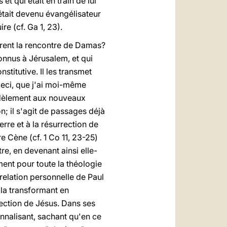
et qui était en train de lui
 était devenu évangélisateur
re (cf. Ga 1, 23).
virent la rencontre de Damas?
nnus à Jérusalem, et qui
stitutive. Il les transmet
 ceci, que j'ai moi-même
 fidèlement aux nouveaux
on; il s'agit de passages déjà
erre et à la résurrection de
re Cène (cf. 1 Co 11, 23-25)
tre, en devenant ainsi elle-
ment pour toute la théologie
relation personnelle de Paul
, la transformant en
rrection de Jésus. Dans ses
onnalisant, sachant qu'en ce