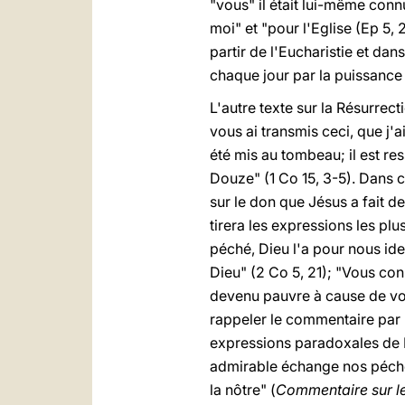
"vous" il était lui-même conn
moi" et "pour l'Eglise (Ep 5, 
partir de l'Eucharistie et dan
chaque jour par la puissance 
L'autre texte sur la Résurrect
vous ai transmis ceci, que j'
été mis au tombeau; il est res
Douze" (1 Co 15, 3-5). Dans c
sur le don que Jésus a fait d
tirera les expressions les plu
péché, Dieu l'a pour nous ide
Dieu" (2 Co 5, 21); "Vous conn
devenu pauvre à cause de vous
rappeler le commentaire par l
expressions paradoxales de P
admirable échange nos péchés 
la nôtre" (
Commentaire sur l