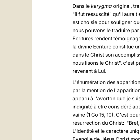
Dans le
kerygma
original, tr
"il fut ressuscité" qu'il aurai
est choisie pour souligner qu
nous pouvons le traduire par "
Ecritures rendent témoignage 
la divine Ecriture constitue un
dans le Christ son accomplis
nous lisons le Christ", c'est p
revenant à Lui.
L'énumération des apparition
par la mention de l'apparitio
apparu à l'avorton que je sui
indignité à être considéré ap
vaine (1 Co 15, 10). C'est pou
résurrection du Christ: "Bref,
L'identité et le caractère un
Evangile de Jésus Christ mort