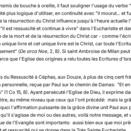
ansmis de bouche à oreille, il faut souligner l'usage du verbe "i
t été plus logique d'utiliser, en continuité avec "il mourut... et
e la résurrection du Christ influence jusqu'à l'heure actuelle 
il est ressuscité et continue à vivre" dans l'Eucharistie et dan
de la mort et de la résurrection du Christ car - comme l'écri
 unique livre et cet unique livre est le Christ, car toute l'Ecrit
sement" (
De arca Noe
, 2, 8). Si saint Ambroise de Milan peut
arce que l'Eglise des origines a relu toutes les Ecritures d'Isr
s du Ressuscité à Céphas, aux Douze, à plus de cinq cent frè
n personnelle, reçue par Paul sur le chemin de Damas: "Et en t
s" (1 Co 15, 8). Ayant persécuté l'Eglise de Dieu, il exprime d
ôtre, au même niveau que ceux qui l'ont précédé: mais la grâ
rquoi l'affirmation puissante de la grâce divine unit Paul aux
 qu'il s'agisse de moi ou des autres, voilà notre message, et voi
ique de l'Evangile sont importants: aussi bien eux que moi p
 et ressuscité qui se donne dans la Très Sainte Eucharistie.