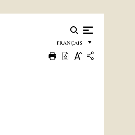
FRANÇAIS
FRANÇAIS
ENGLISH
ITALIANO
PORTUGUÊS
ESPAÑOL
DEUTSCH
POLSKI