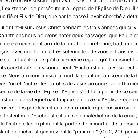
rrestre du Ressuscité, qui l'avait "saisi" sur la route de Damas 
 l'existence: de persécuteur à l'égard de l'Eglise de Dieu, il
cifié et Fils de Dieu, que par le passé il avait cherché à détrui
l obtint-il sur Jésus Christ pendant les trois années qui sui
Corinthiens nous pouvons noter deux passages, que Paul a co
me éléments centraux de la tradition chrétienne, tradition con
 reçus, avec une formule très solennelle: "Je vous ai transmis
ste sur la fidélité à ce qu'il a lui-même reçu et qu'il transmet
s constitutifs et ils concernent l'Eucharistie et la Résurrecti
e. Nous arrivons ainsi à la mort, la sépulture au cœur de la t
ons l'un et l'autre: les paroles de Jésus au cours de la Derniè
ntre de la vie de l'Eglise: l'Eglise s'édifie à partir de ce cen
stique, dans lequel naît toujours à nouveau l'Eglise - égale
pensée - ces paroles ont eu une profonde répercussion sur la 
attestent que l'Eucharistie illumine la malédiction de la croix
de l'autre, elles expliquent la portée de la mort et de la résu
stitution eucharistique devient le "pour moi" (Ga 2, 20), pers