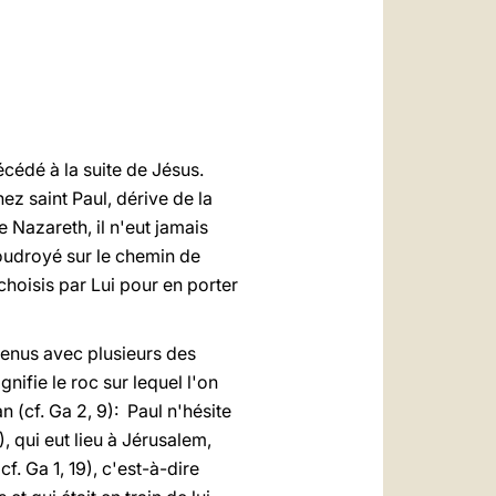
العربيّة
中文
LATINE
écédé à la suite de Jésus.
ez saint Paul, dérive de la
e Nazareth, il n'eut jamais
foudroyé sur le chemin de
 choisis par Lui pour en porter
tenus avec plusieurs des
gnifie le roc sur lequel l'on
an (cf. Ga 2, 9): Paul n'hésite
 qui eut lieu à Jérusalem,
f. Ga 1, 19), c'est-à-dire