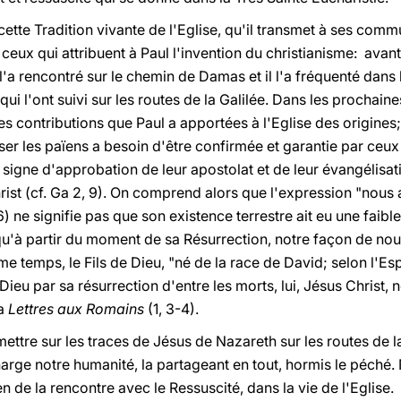
cette Tradition vivante de l'Eglise, qu'il transmet à ses com
 ceux qui attribuent à Paul l'invention du christianisme: avan
 l'a rencontré sur le chemin de Damas et il l'a fréquenté dans 
ui l'ont suivi sur les routes de la Galilée. Dans les prochai
es contributions que Paul a apportées à l'Eglise des origines;
er les païens a besoin d'être confirmée et garantie par ceux 
n signe d'approbation de leur apostolat et de leur évangélisat
ist (cf. Ga 2, 9). On comprend alors que l'expression "nous a
) ne signifie pas que son existence terrestre ait eu une faib
qu'à partir du moment de sa Résurrection, notre façon de nou
e temps, le Fils de Dieu, "né de la race de David; selon l'Esprit
Dieu par sa résurrection d'entre les morts, lui, Jésus Christ,
la
Lettres aux Romains
(1, 3-4).
ttre sur les traces de Jésus de Nazareth sur les routes de l
arge notre humanité, la partageant en tout, hormis le péché. 
n de la rencontre avec le Ressuscité, dans la vie de l'Eglise.