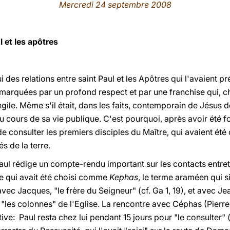
Mercredi 24 septembre 2008
l et les apôtres
 des relations entre saint Paul et les Apôtres qui l'avaient pr
 marquées par un profond respect et par une franchise qui, ch
gile. Même s'il était, dans les faits, contemporain de Jésus d
au cours de sa vie publique. C'est pourquoi, après avoir été 
de consulter les premiers disciples du Maître, qui avaient été
s de la terre.
Paul rédige un compte-rendu important sur les contacts entre
e qui avait été choisi comme
Kephas
, le terme araméen qui si
), avec Jacques, "le frère du Seigneur" (cf. Ga 1, 19), et avec Je
les colonnes" de l'Eglise. La rencontre avec Céphas (Pierre),
tive: Paul resta chez lui pendant 15 jours pour "le consulter" (c