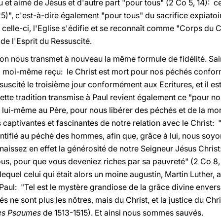
u et aimé de Jésus et d'autre part "pour tous" (2 Co 5, 14): 
25)", c'est-à-dire également "pour tous" du sacrifice expiatoir
s celle-ci, l'Eglise s'édifie et se reconnaît comme "Corps du Ch
de l'Esprit du Ressuscité.
ion nous transmet à nouveau la même formule de fidélité. Saint
ai moi-même reçu: le Christ est mort pour nos péchés conform
suscité le troisième jour conformément aux Ecritures, et il es
ette tradition transmise à Paul revient également ce "pour no
e lui-même au Père, pour nous libérer des péchés et de la mor
s captivantes et fascinantes de notre relation avec le Christ: 
ntifié au péché des hommes, afin que, grâce à lui, nous soyons
aissez en effet la générosité de notre Seigneur Jésus Christ: l
, pour que vous deveniez riches par sa pauvreté" (2 Co 8, 9)
equel celui qui était alors un moine augustin, Martin Luther
aul: "Tel est le mystère grandiose de la grâce divine envers
ne sont plus les nôtres, mais du Christ, et la justice du Chris
es Psaumes
de 1513-1515). Et ainsi nous sommes sauvés.