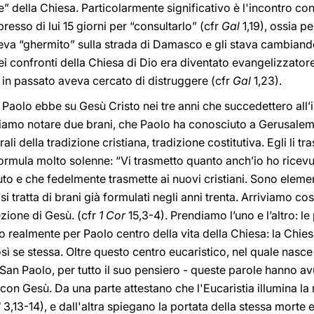
 della Chiesa. Particolarmente significativo è l'incontro con 
sso di lui 15 giorni per “consultarlo” (cfr
Gal
1,19), ossia p
veva “ghermito” sulla strada di Damasco e gli stava cambiand
ei confronti della Chiesa di Dio era diventato evangelizzator
he in passato aveva cercato di distruggere (cfr
Gal
1,23).
 Paolo ebbe su Gesù Cristo nei tre anni che succedettero all
siamo notare due brani, che Paolo ha conosciuto a Gerusalemm
li della tradizione cristiana, tradizione costitutiva. Egli li t
ormula molto solenne: “Vi trasmetto quanto anch’io ho ricevuto
uto e che fedelmente trasmette ai nuovi cristiani. Sono eleme
 si tratta di brani già formulati negli anni trenta. Arriviamo co
rezione di Gesù. (cfr
1 Cor
15,3-4). Prendiamo l’uno e l’altro: le
o realmente per Paolo centro della vita della Chiesa: la Chiesa
ì se stessa. Oltre questo centro eucaristico, nel quale nasc
i San Paolo, per tutto il suo pensiero - queste parole hanno a
con Gesù. Da una parte attestano che l'Eucaristia illumina la
l
3,13-14), e dall'altra spiegano la portata della stessa morte 