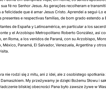
 sua fé no Senhor Jesus. As gerações recolheram e transmit
s a felicidade que é amar Jesus Cristo. Aprendei a segui-Lo 
s presentes e respectivas famílias, de bom grado estendo a
sitantes de España y Latinoamérica, en particular a los sace
ponte y el Arzobispo Metropolitano Roberto González, así c
, en Roma, a los venidos de Paraná, con su Arzobispo, Mons
 México, Panamá, El Salvador, Venezuela, Argentina y otros
sita.
a nie rodzi się z mitu, ani z idei, ale z osobistego spotkan
 Damaszkiem. My przeżywamy je dzięki Bożemu Słowu i sa
wiadczenie bliskiej obecności Pana było zawsze żywe w Was