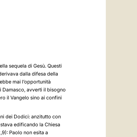
العربيّة
中文
LATINE
ella sequela di Gesù. Questi
erivava dalla difesa della
 ebbe mai l’opportunità
di Damasco, avvertì il bisogno
ro il Vangelo sino ai confini
ni dei Dodici: anzitutto con
i stava edificando la Chiesa
,9):
Paolo non esita a