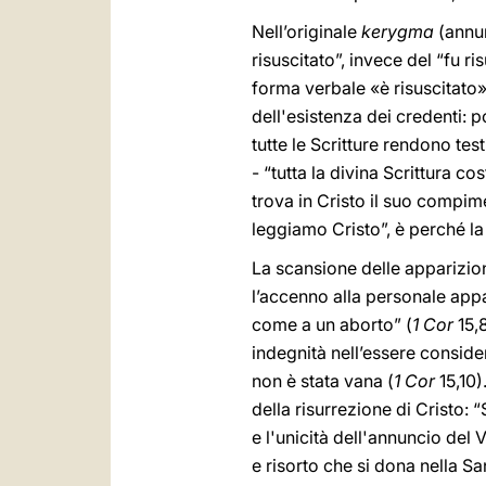
Nell’originale
kerygma
(annu
risuscitato”, invece del “fu ri
forma verbale «è risuscitato» 
dell'esistenza dei credenti: p
tutte le Scritture rendono te
- “tutta la divina Scrittura co
trova in Cristo il suo compim
leggiamo Cristo”, è perché la 
La scansione delle apparizioni
l’accenno alla personale appa
come a un aborto” (
1 Cor
15,
indegnità nell’essere consider
non è stata vana (
1 Cor
15,10
della risurrezione di Cristo: 
e l'unicità dell'annuncio del
e risorto che si dona nella Sa