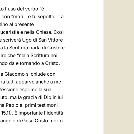
o l'uso del verbo “è
 con “morì... e fu sepolto”. La
sino al presente
ucaristia e nella Chiesa. Così
e scriverà Ugo di San Vittore
a la Scrittura parla di Cristo e
re che “nella Scrittura noi
tendo da e tornando a Cristo.
 e a Giacomo si chiude con
fra tutti apparve anche a me
nfessione esprime la sua
to: ma la grazia di Dio in lui
na Paolo ai primi testimoni
r
15,11). È importante l'identità
o Vangelo di Gesù Cristo morto