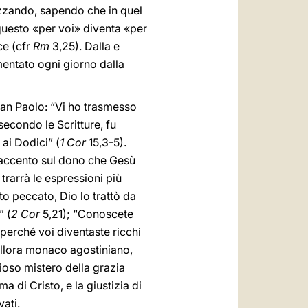
zzando, sapendo che in quel
 questo «per voi» diventa «per
ce (cfr
Rm
3,25). Dalla e
mentato ogni giorno dalla
 San Paolo: “Vi ho trasmesso
secondo le Scritture, fu
 ai Dodici” (
1 Cor
15,3-5).
l'accento sul dono che Gesù
 trarrà le espressioni più
o peccato, Dio lo trattò da
” (
2 Cor
5,21); “Conoscete
, perché voi diventaste ricchi
allora monaco agostiniano,
ioso mistero della grazia
a di Cristo, e la giustizia di
vati.