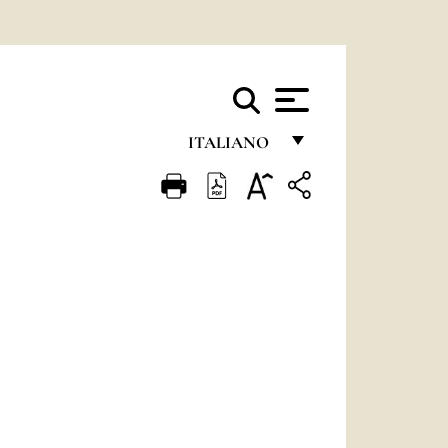
ITALIANO
FRANÇAIS
ENGLISH
ITALIANO
PORTUGUÊS
ESPAÑOL
DEUTSCH
POLSKI