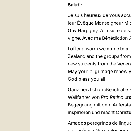
Saluti:
Je suis heureux de vous accue
leur Évêque Monseigneur Mich
Guy Harpigny. A la suite de s
vigne. Avec ma Bénédiction 
I offer a warm welcome to all
Zealand and the groups from Br
new students from the Venera
May your pilgrimage renew you
God bless you all!
Ganz herzlich grüße ich alle
Wallfahrer von
Pro Retina
und
Begegnung mit dem Auferstan
inspirieren und macht Christ
Amados peregrinos de língua
da paróquia Nossa Senhora 