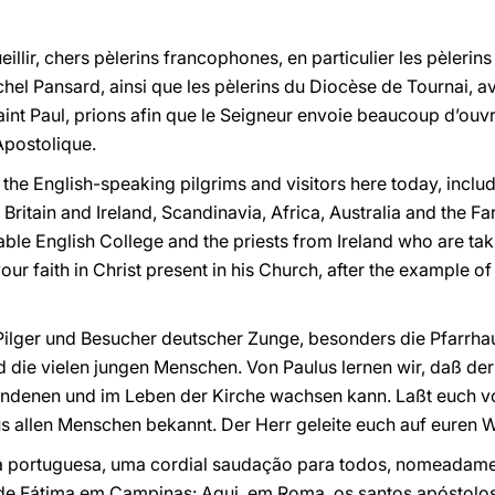
illir, chers pèlerins francophones, en particulier les pèleri
el Pansard, ainsi que les pèlerins du Diocèse de Tournai, 
aint Paul, prions afin que le Seigneur envoie beaucoup d’ouv
Apostolique.
 the English-speaking pilgrims and visitors here today, incl
itain and Ireland, Scandinavia, Africa, Australia and the Far E
ble English College and the priests from Ireland who are taki
r faith in Christ present in his Church, after the example of
 Pilger und Besucher deutscher Zunge, besonders die Pfarrha
 die vielen jungen Menschen. Von Paulus lernen wir, daß der
denen und im Leben der Kirche wachsen kann. Laßt euch vo
us allen Menschen bekannt. Der Herr geleite euch auf euren 
 portuguesa, uma cordial saudação para todos, nomeadamente
de Fátima em Campinas: Aqui, em Roma, os santos apóstolo