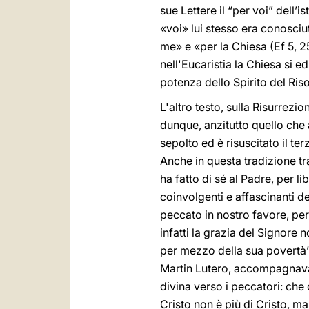
sue Lettere il “per voi” dell’i
«voi» lui stesso era conosciut
me» e «per la Chiesa (Ef 5, 25
nell'Eucaristia la Chiesa si e
potenza dello Spirito del Riso
L'altro testo, sulla Risurrezi
dunque, anzitutto quello che a
sepolto ed è risuscitato il te
Anche in questa tradizione tr
ha fatto di sé al Padre, per l
coinvolgenti e affascinanti d
peccato in nostro favore, per
infatti la grazia del Signore 
per mezzo della sua povertà”
Martin Lutero, accompagnava 
divina verso i peccatori: che 
Cristo non è più di Cristo, ma