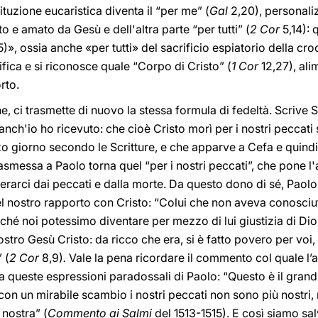
stituzione eucaristica diventa il “per me” (
Gal
2,20), personali
o e amato da Gesù e dell'altra parte “per tutti” (
2 Cor
5,14):
)», ossia anche «per tutti» del sacrificio espiatorio della cro
difica e si riconosce quale “Corpo di Cristo” (
1 Cor
12,27), ali
rto.
one, ci trasmette di nuovo la stessa formula di fedeltà. Scrive
nch'io ho ricevuto: che cioè Cristo morì per i nostri peccati 
rzo giorno secondo le Scritture, e che apparve a Cefa e quindi
asmessa a Paolo torna quel “per i nostri peccati”, che pone 
iberarci dai peccati e dalla morte. Da questo dono di sé, Paolo
el nostro rapporto con Cristo: “Colui che non aveva conosciut
ché noi potessimo diventare per mezzo di lui giustizia di Dio
nostro Gesù Cristo: da ricco che era, si è fatto povero per voi
 (
2
Cor
8,9)
.
Vale la pena ricordare il commento col quale l’
queste espressioni paradossali di Paolo: “Questo è il grand
con un mirabile scambio i nostri peccati non sono più nostri, m
 nostra” (
Commento ai Salmi
del 1513-1515). E così siamo sal