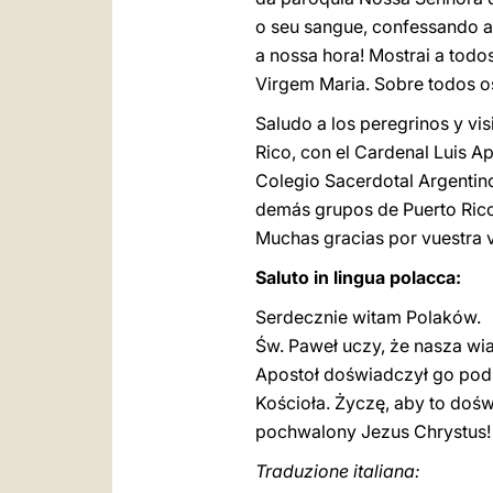
o seu sangue, confessando a
a nossa hora! Mostrai a todo
Virgem Maria. Sobre todos o
Saludo a los peregrinos y vi
Rico, con el Cardenal Luis A
Colegio Sacerdotal Argentino
demás grupos de Puerto Rico,
Muchas gracias por vuestra vi
Saluto in lingua polacca:
Serdecznie witam Polaków.
Św. Paweł uczy, że nasza wiar
Apostoł doświadczył go pod
Kościoła. Życzę, aby to doś
pochwalony Jezus Chrystus!
Traduzione italiana: