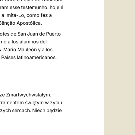
iram esse testemunho: hoje é
e a imitá-Lo, como fez a
 Bênção Apostólica.
rdotes de San Juan de Puerto
omo a los alumnos del
. Mario Mauleón y a los
 Países latinoamericanos.
ia ze Zmartwychwstałym.
kramentom świętym w życiu
zych sercach. Niech będzie