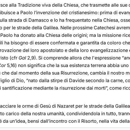
sce alla Tradizione viva della Chiesa, che trasmette alle su
ttribuisce a Paolo l’invenzione del cristianesimo: prima di evan
 sulla strada di Damasco e lo ha frequentato nella Chiesa, oss
o per le strade della Galilea. Nelle prossime Catechesi avrem
 Paolo ha donato alla Chiesa delle origini; ma la missione rice
ili ha bisogno di essere confermata e garantita da coloro che
rovazione del loro apostolato e della loro evangelizzazione 
isto (cfr
Gal
2,9). Si comprende allora che l'espressione “a
Cor
5,16) non significa che la sua esistenza terrena abbia uno 
ì che dal momento della sua Risurrezione, cambia il nostro m
Figlio di Dio, “nato dalla stirpe di Davide secondo la carne, co
 santificazione mediante la risurrezione dai morti”, come rico
acciare le orme di Gesù di Nazaret per le strade della Galile
to carico della nostra umanità, condividendola in tutto, tran
da un’idea, bensì dall’incontro con il Risorto, nella vita dell