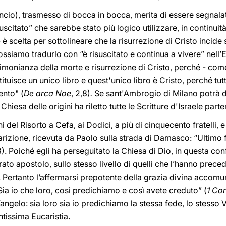
ncio), trasmesso di bocca in bocca, merita di essere segnalat
suscitato” che sarebbe stato più logico utilizzare, in continuità
è scelta per sottolineare che la risurrezione di Cristo incide 
ossiamo tradurlo con “è risuscitato e continua a vivere” nell’E
stimonianza della morte e risurrezione di Cristo, perché - com
stituisce un unico libro e quest'unico libro è Cristo, perché tutt
ento" (
De arca Noe
, 2,8)
.
Se sant'Ambrogio di Milano potrà di
Chiesa delle origini ha riletto tutte le Scritture d'Israele par
 del Risorto a Cefa, ai Dodici, a più di cinquecento fratelli,
rizione, ricevuta da Paolo sulla strada di Damasco: “Ultimo 
8). Poiché egli ha perseguitato la Chiesa di Dio, in questa co
ato apostolo, sullo stesso livello di quelli che l’hanno precedu
). Pertanto l’affermarsi prepotente della grazia divina accomu
“Sia io che loro, così predichiamo e così avete creduto” (
1 Co
 Vangelo: sia loro sia io predichiamo la stessa fede, lo stess
ntissima Eucaristia.