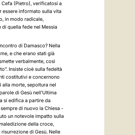
Cefa (Pietro), verificatosi a
er essere informato sulla vita
o, in modo radicale,
e di quella fede nel Messia
’incontro di Damasco? Nella
e, e che erano stati già
rasmette verbalmente, così
”. Insiste cioè sulla fedeltà
nti costitutivi e concernono
sì alla morte, sepoltura nel
 parole di Gesù nell’Ultima
 si edifica a partire da
e sempre di nuovo la Chiesa -
vuto un notevole impatto sulla
 maledizione della croce,
e risurrezione di Gesù. Nelle