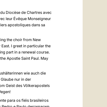
ns du Diocèse de Chartres avec
avec leur Évêque Monseigneur
riers apostoliques dans sa
uding the choir from New
ast. I greet in particular the
ng part in a renewal course.
 the Apostle Saint Paul. May
ushälterinnen wie auch die
 Glaube nur in der
m Geist des Völkerapostels
Wegen!
 para os fiéis brasileiros
s Pedro e Paulo derramaram