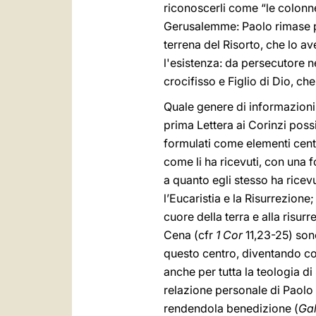
riconoscerli come “le colonne”
Gerusalemme: Paolo rimase pre
terrena del Risorto, che lo a
l'esistenza: da persecutore n
crocifisso e Figlio di Dio, c
Quale genere di informazioni
prima Lettera ai Corinzi pos
formulati come elementi centra
come li ha ricevuti, con una f
a quanto egli stesso ha ricev
l’Eucaristia e la Risurrezione;
cuore della terra e alla risur
Cena (cfr
1 Cor
11,23-25) son
questo centro, diventando cos
anche per tutta la teologia d
relazione personale di Paolo 
rendendola benedizione (
Ga