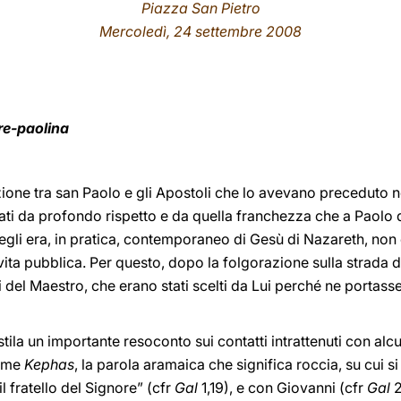
Piazza San Pietro
Mercoledì, 24 settembre 2008
pre-paolina
azione tra san Paolo e gli Apostoli che lo avevano preceduto n
ti da profondo rispetto e da quella franchezza che a Paolo d
egli era, in pratica, contemporaneo di Gesù di Nazareth, non
 vita pubblica. Per questo, dopo la folgorazione sulla strada 
i del Maestro, che erano stati scelti da Lui perché ne portasse
tila un importante resoconto sui contatti intrattenuti con alcu
come
Kephas
, la parola aramaica che significa roccia, su cui s
l fratello del Signore” (cfr
Gal
1,19), e con Giovanni (cfr
Gal
2