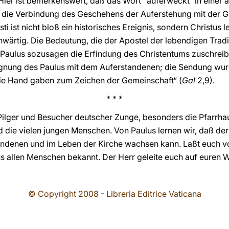
 Hier ist bemerkenswert, daß das Wort “auferweckt“ in einer 
e die Verbindung des Geschehens der Auferstehung mit der
ti ist nicht bloß ein historisches Ereignis, sondern Christus le
ärtig. Die Bedeutung, die der Apostel der lebendigen Tradit
 Paulus sozusagen die Erfindung des Christentums zuschreiben
egnung des Paulus mit dem Auferstandenen; die Sendung wurd
„die Hand gaben zum Zeichen der Gemeinschaft“ (
Gal
2,9).
* * *
 Pilger und Besucher deutscher Zunge, besonders die Pfarrha
 die vielen jungen Menschen. Von Paulus lernen wir, daß der
denen und im Leben der Kirche wachsen kann. Laßt euch vo
us allen Menschen bekannt. Der Herr geleite euch auf euren 
© Copyright 2008 - Libreria Editrice Vaticana