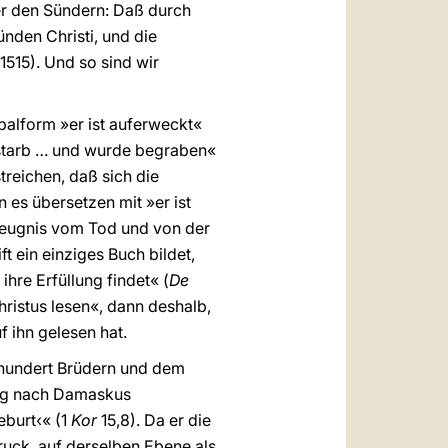
er den Sündern: Daß durch
nden Christi, und die
–1515). Und so sind wir
rbalform »er ist auferweckt«
 starb … und wurde begraben«
reichen, daß sich die
 es übersetzen mit »er ist
n Zeugnis vom Tod und von der
t ein einziges Buch bildet,
ihre Erfüllung findet« (
De
hristus lesen«, dann deshalb,
f ihn gelesen hat.
fhundert Brüdern und dem
Weg nach Damaskus
eburt‹« (1
Kor
15,8). Da er die
ruck, auf derselben Ebene als