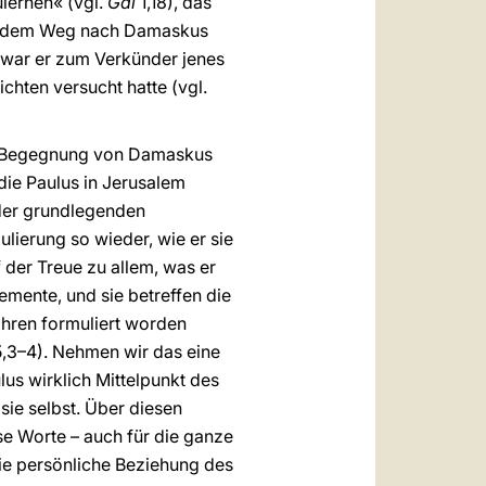
ulernen« (vgl.
Gal
1,18), das
auf dem Weg nach Damaskus
s war er zum Verkünder jenes
hten versucht hatte (vgl.
der Begegnung von Damaskus
 die Paulus in Jerusalem
 der grundlegenden
ulierung so wieder, wie er sie
 der Treue zu allem, was er
emente, und sie betreffen die
Jahren formuliert worden
,3–4). Nehmen wir das eine
lus wirklich Mittelpunkt des
sie selbst. Über diesen
se Worte – auch für die ganze
die persönliche Beziehung des