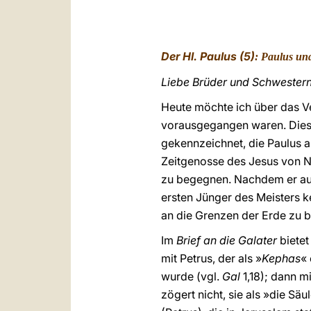
Der Hl. Paulus (5)
: Paulus und
Liebe Brüder und Schwester
Heute möchte ich über das Ve
vorausgegangen waren. Diese
gekennzeichnet, die Paulus 
Zeitgenosse des Jesus von Na
zu begegnen. Nachdem er auf
ersten Jünger des Meisters k
an die Grenzen der Erde zu b
Im
Brief an die Galater
bietet
mit Petrus, der als »
Kephas
«
wurde (vgl.
Gal
1,18); dann m
zögert nicht, sie als »die S