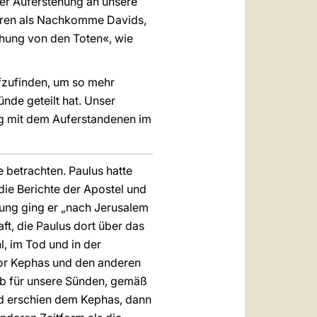
er Auferstehung an unsere
boren als Nachkomme Davids,
tehung von den Toten«, wie
fzufinden, um so mehr
nde geteilt hat. Unser
ng mit dem Auferstandenen im
e betrachten. Paulus hatte
die Berichte der Apostel und
rung ging er „nach Jerusalem
ft, die Paulus dort über das
, im Tod und in der
vor Kephas und den anderen
arb für unsere Sünden, gemäß
und erschien dem Kephas, dann