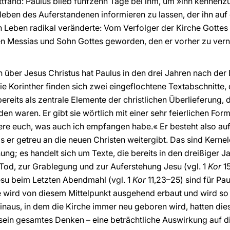
attfand: Paulus blieb fünfzehn Tage bei ihm, um »ihn kennenz
nleben des Auferstandenen informieren zu lassen, der ihn 
in Leben radikal veränderte: Vom Verfolger der Kirche Gotte
 Messias und Sohn Gottes geworden, den er vorher zu vernic
n über Jesus Christus hat Paulus in den drei Jahren nach 
die Korinther finden sich zwei eingeflochtene Textabschnitte,
bereits als zentrale Elemente der christlichen Überlieferung,
en waren. Er gibt sie wörtlich mit einer sehr feierlichen Form
ere euch, was auch ich empfangen habe.« Er besteht also auf
 er getreu an die neuen Christen weitergibt. Das sind Kernel
ung; es handelt sich um Texte, die bereits in den dreißiger 
od, zur Grablegung und zur Auferstehung Jesu (vgl. 1
Kor
15
esu beim Letzten Abendmahl (vgl. 1
Kor
11,23–25) sind für Pau
e wird von diesem Mittelpunkt ausgehend erbaut und wird so 
hinaus, in dem die Kirche immer neu geboren wird, hatten die
r sein gesamtes Denken – eine beträchtliche Auswirkung auf 