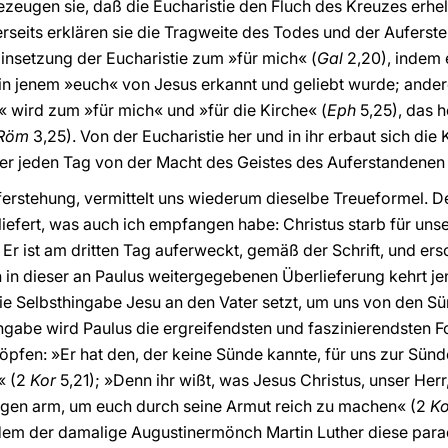
bezeugen sie, daß die Eucharistie den Fluch des Kreuzes erh
rseits erklären sie die Tragweite des Todes und der Auferste
Einsetzung der Eucharistie zum »für mich« (
Gal
2,20), indem e
in jenem »euch« von Jesus erkannt und geliebt wurde; andere
h« wird zum »für mich« und »für die Kirche« (
Eph
5,25), das h
Röm
3,25). Von der Eucharistie her und in ihr erbaut sich die 
der jeden Tag von der Macht des Geistes des Auferstandenen 
ferstehung, vermittelt uns wiederum dieselbe Treueformel. De
liefert, was auch ich empfangen habe: Christus starb für un
 Er ist am dritten Tag auferweckt, gemäß der Schrift, und e
 in dieser an Paulus weitergegebenen Überlieferung kehrt j
die Selbsthingabe Jesu an den Vater setzt, um uns von den 
ingabe wird Paulus die ergreifendsten und faszinierendsten 
höpfen: »Er hat den, der keine Sünde kannte, für uns zur Sünd
« (2
Kor
5,21); »Denn ihr wißt, was Jesus Christus, unser Herr, 
egen arm, um euch durch seine Armut reich zu machen« (2
Ko
 dem der damalige Augustinermönch Martin Luther diese pa