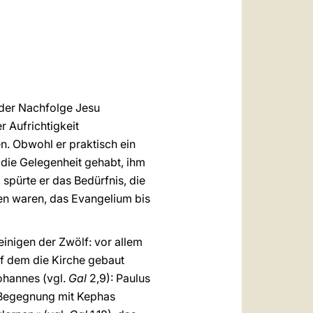
العربيّة
中文
LATINE
 der Nachfolge Jesu
 Aufrichtigkeit
n. Obwohl er praktisch ein
 die Gelegenheit gehabt, ihm
pürte er das Bedürfnis, die
en waren, das Evangelium bis
einigen der Zwölf: vor allem
uf dem die Kirche gebaut
Johannes (vgl.
Gal
2,9): Paulus
e Begegnung mit Kephas