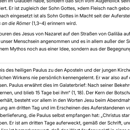
den im Glauben habe, sondern daß sich vom Augenblick sein
ert. Er ist zugleich der Sohn Gottes, »dem Fleisch nach ge
nach eingesetzt ist als Sohn Gottes in Macht seit der Aufers
s an die Römer
(1,3–4) erinnern wird.
Spuren des Jesus von Nazaret auf den Straßen von Galiläa au
r unser Menschsein angenommen und es in allem außer der Sü
inem Mythos noch aus einer Idee, sondern aus der Begegnu
nis des heiligen Paulus zu den Aposteln und der jungen Kirch
ichen Wirkens nie persönlich kennengelernt. Er war also auf 
en. Paulus erwähnt dies im Galaterbrief: Nach seiner Bekeh
nen, und blieb 15 Tage bei ihm“ (1, 18). Der Kern der Botscha
rhält, besteht vor allem in den Worten Jesu beim Abendmahl
hung am dritten Tag und im Erscheinen des Auferstandenen 
berlieferung, die Paulus selbst empfangen hat: „Christus st
ben. Er ist am dritten Tage auferweckt, gemäß der Schrift, 