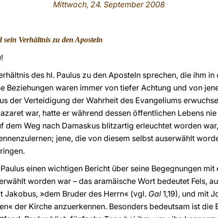
Mittwoch, 24. September 2008
 sein Verhältnis zu den Aposteln
n
!
rhältnis des hl. Paulus zu den Aposteln sprechen, die ihm in
 Beziehungen waren immer von tiefer Achtung und von jener
aus der Verteidigung der Wahrheit des Evangeliums erwuchse
zaret war, hatte er während dessen öffentlichen Lebens nie
 dem Weg nach Damaskus blitzartig erleuchtet worden war, s
ennenzulernen; jene, die von diesem selbst auserwählt word
ringen.
 Paulus einen wichtigen Bericht über seine Begegnungen mit 
 erwählt worden war – das aramäische Wort bedeutet Fels, a
it Jakobus, »dem Bruder des Herrn« (vgl.
Gal
1,19), und mit 
äulen« der Kirche anzuerkennen. Besonders bedeutsam ist di