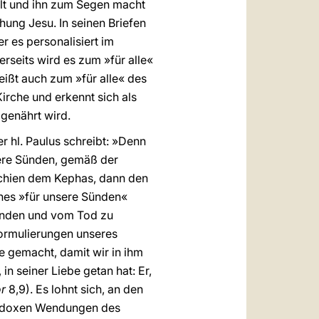
ellt und ihn zum Segen macht
hung Jesu. In seinen Briefen
r es personalisiert im
rseits wird es zum »für alle«
eißt auch zum »für alle« des
Kirche und erkennt sich als
genährt wird.
r hl. Paulus schreibt: »Denn
sere Sünden, gemäß der
rschien dem Kephas, dann den
enes »für unsere Sünden«
Sünden und vom Tod zu
Formulierungen unseres
e gemacht, damit wir in ihm
in seiner Liebe getan hat: Er,
r
8,9). Es lohnt sich, an den
radoxen Wendungen des