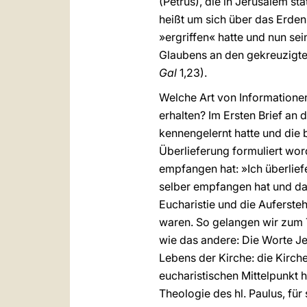
(Petrus), die in Jerusalem st
heißt um sich über das Erde
»ergriffen« hatte und nun se
Glaubens an den gekreuzigten
Gal
1,23).
Welche Art von Informatione
erhalten? Im Ersten Brief an 
kennengelernt hatte und die 
Überlieferung formuliert word
empfangen hat: »Ich überlief
selber empfangen hat und das
Eucharistie und die Aufersteh
waren. So gelangen wir zum T
wie das andere: Die Worte J
Lebens der Kirche: die Kirch
eucharistischen Mittelpunkt 
Theologie des hl. Paulus, fü