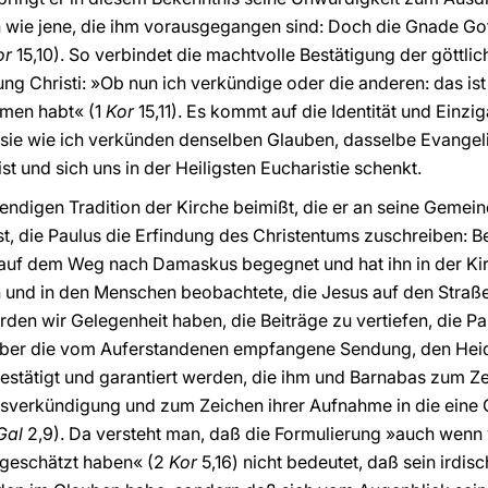
wie jene, die ihm vorausgegangen sind: Doch die Gnade Gott
or
15,10). So verbindet die machtvolle Bestätigung der göttli
g Christi: »Ob nun ich verkündige oder die anderen: das ist 
men habt« (1
Kor
15,11). Es kommt auf die Identität und Einzi
sie wie ich verkünden denselben Glauben, dasselbe Evangeli
t und sich uns in der Heiligsten Eucharistie schenkt.
endigen Tradition der Kirche beimißt, die er an seine Gemeind
t, die Paulus die Erfindung des Christentums zuschreiben: Be
m auf dem Weg nach Damaskus begegnet und hat ihn in der Ki
und in den Menschen beobachtete, die Jesus auf den Straßen 
en wir Gelegenheit haben, die Beiträge zu vertiefen, die Pa
 aber die vom Auferstandenen empfangene Sendung, den Hei
tätigt und garantiert werden, die ihm und Barnabas zum Zei
nsverkündigung und zum Zeichen ihrer Aufnahme in die eine 
Gal
2,9). Da versteht man, daß die Formulierung »auch wenn 
geschätzt haben« (2
Kor
5,16) nicht bedeutet, daß sein irdi