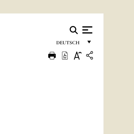
DEUTSCH
FRANÇAIS
ENGLISH
ITALIANO
PORTUGUÊS
ESPAÑOL
DEUTSCH
POLSKI