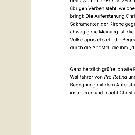
den Zwölfen“ (
1 Kor
15, 3-5).
übrigen Verben steht, welch
bringt: Die Auferstehung Chris
Sakramenten der Kirche gegnw
abwegig die Meinung ist, die
Völkerapostel steht die Beg
durch die Apostel, die ihm 
Ganz herzlich grüße ich alle
Wallfahrer von
Pro Retina
und
Begegnung mit dem Auferstan
inspirieren und macht Christ