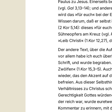
Paulus zu Jesus. Einerseits 
(vgl.
Gal
3,13–14); und andere
wird das »für euch« bei der 
Wissen darum, daß er selbst 
(2
Kor
5,14): dieses »für euc
Sühneopfers am Kreuz (vgl.
»Leib Christi« (1
Kor
12,27), 
Der andere Text, über die Au
vor allem habe ich euch über
Schrift, und wurde begraben.
Zwölfen« (1
Kor
15,3–5). Auch
wieder, das den Akzent auf 
befreien. Aus dieser Selbsth
Verhältnisses zu Christus sc
Gerechtigkeit Gottes würden
der reich war, wurde euretw
Kommentar zu erinnern, mit