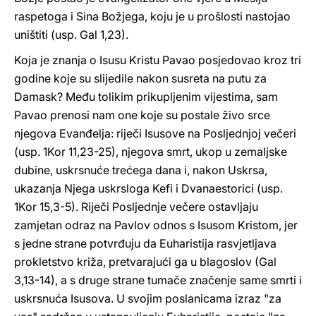
raspetoga i Sina Božjega, koju je u prošlosti nastojao
uništiti (usp. Gal 1,23).
Koja je znanja o Isusu Kristu Pavao posjedovao kroz tri
godine koje su slijedile nakon susreta na putu za
Damask? Među tolikim prikupljenim vijestima, sam
Pavao prenosi nam one koje su postale živo srce
njegova Evanđelja: riječi Isusove na Posljednjoj večeri
(usp. 1Kor 11,23-25), njegova smrt, ukop u zemaljske
dubine, uskrsnuće trećega dana i, nakon Uskrsa,
ukazanja Njega uskrsloga Kefi i Dvanaestorici (usp.
1Kor 15,3-5). Riječi Posljednje večere ostavljaju
zamjetan odraz na Pavlov odnos s Isusom Kristom, jer
s jedne strane potvrđuju da Euharistija rasvjetljava
prokletstvo križa, pretvarajući ga u blagoslov (Gal
3,13-14), a s druge strane tumače značenje same smrti i
uskrsnuća Isusova. U svojim poslanicama izraz "za