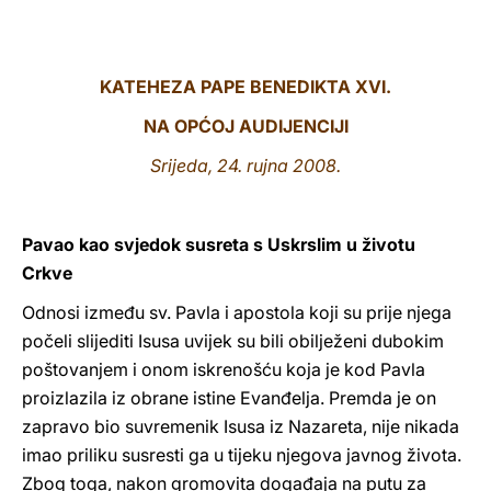
LATINE
KATEHEZA PAPE BENEDIKTA XVI.
NA OPĆOJ AUDIJENCIJI
Srijeda, 24. rujna 2008.
Pavao kao svjedok susreta s Uskrslim u životu
Crkve
Odnosi između sv. Pavla i apostola koji su prije njega
počeli slijediti Isusa uvijek su bili obilježeni dubokim
poštovanjem i onom iskrenošću koja je kod Pavla
proizlazila iz obrane istine Evanđelja. Premda je on
zapravo bio suvremenik Isusa iz Nazareta, nije nikada
imao priliku susresti ga u tijeku njegova javnog života.
Zbog toga, nakon gromovita događaja na putu za