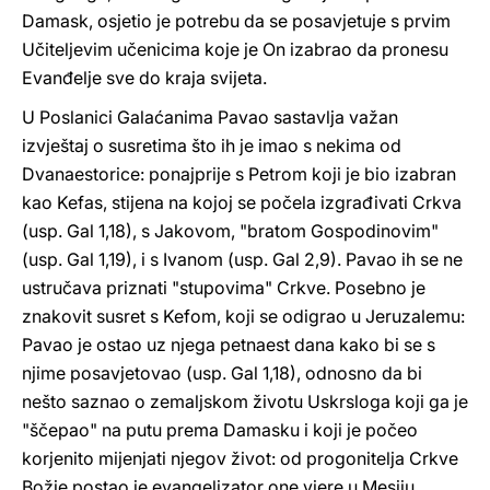
Damask, osjetio je potrebu da se posavjetuje s prvim
Učiteljevim učenicima koje je On izabrao da pronesu
Evanđelje sve do kraja svijeta.
U Poslanici Galaćanima Pavao sastavlja važan
izvještaj o susretima što ih je imao s nekima od
Dvanaestorice: ponajprije s Petrom koji je bio izabran
kao Kefas, stijena na kojoj se počela izgrađivati Crkva
(usp. Gal 1,18), s Jakovom, "bratom Gospodinovim"
(usp. Gal 1,19), i s Ivanom (usp. Gal 2,9). Pavao ih se ne
ustručava priznati "stupovima" Crkve. Posebno je
znakovit susret s Kefom, koji se odigrao u Jeruzalemu:
Pavao je ostao uz njega petnaest dana kako bi se s
njime posavjetovao (usp. Gal 1,18), odnosno da bi
nešto saznao o zemaljskom životu Uskrsloga koji ga je
"ščepao" na putu prema Damasku i koji je počeo
korjenito mijenjati njegov život: od progonitelja Crkve
Božje postao je evangelizator one vjere u Mesiju