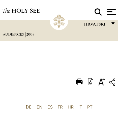
The
HOLY SEE
HRVATSKI
AUDIENCES
2008
FRANÇAIS
ENGLISH
ITALIANO
PORTUGUÊS
ESPAÑOL
DEUTSCH
POLSKI
العربيّة
DE
-
EN
-
ES
-
FR
-
HR
-
IT
-
PT
中文