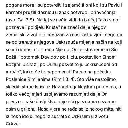
pogana morali su potvrditi i zajamčiti oni koji su Pavlu i
Barnabi pružili desnicu u znak potvrde i prihvaćanja
(usp. Gal 2,9). Na taj se način vidi da izričaj "ako smo i
poznavali po tijelu Krista" ne znači da je njegov
zemaljski život bio nevažan za naš rast u vjeri, nego da
se od trenutka njegova Uskrsnuća mijenja način na koji
se mi odnosimo prema Njemu. On je istovremeno Sin
Božji, "potomak Davidov po tijelu, postavljen Sinom
Božjim, u snazi, po Duhu posvetitelju uskrsnućem od
mrtvih", kako će to napomenuti Pavao na početku
Poslanice Rimljanima (Rim 1,3-4). Što više nastojimo
slijediti stope Isusa iz Nazareta galilejskim putovima, u
toliko većoj mjeri uspijevamo razumjeti da je On
preuzeo naše čovještvo, dijeleći ga s nama u svemu
osim u grijehu. Naša vjera ne rađa se iz nekog mita, niti
iz neke ideje, nego iz susreta s Uskrslim u životu
Crkve.