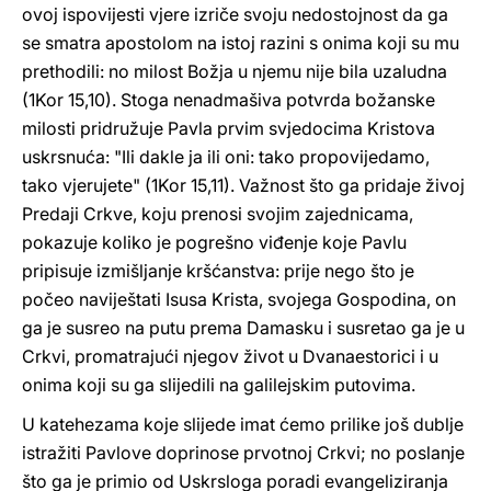
ovoj ispovijesti vjere izriče svoju nedostojnost da ga
se smatra apostolom na istoj razini s onima koji su mu
prethodili: no milost Božja u njemu nije bila uzaludna
(1Kor 15,10). Stoga nenadmašiva potvrda božanske
milosti pridružuje Pavla prvim svjedocima Kristova
uskrsnuća: "Ili dakle ja ili oni: tako propovijedamo,
tako vjerujete" (1Kor 15,11). Važnost što ga pridaje živoj
Predaji Crkve, koju prenosi svojim zajednicama,
pokazuje koliko je pogrešno viđenje koje Pavlu
pripisuje izmišljanje kršćanstva: prije nego što je
počeo naviještati Isusa Krista, svojega Gospodina, on
ga je susreo na putu prema Damasku i susretao ga je u
Crkvi, promatrajući njegov život u Dvanaestorici i u
onima koji su ga slijedili na galilejskim putovima.
U katehezama koje slijede imat ćemo prilike još dublje
istražiti Pavlove doprinose prvotnoj Crkvi; no poslanje
što ga je primio od Uskrsloga poradi evangeliziranja