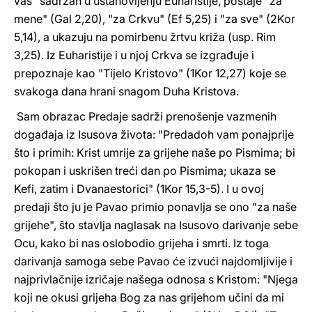
vas" sadržan u ustanovljenju Euharistije, postaje "za
mene" (Gal 2,20), "za Crkvu" (Ef 5,25) i "za sve" (2Kor
5,14), a ukazuju na pomirbenu žrtvu križa (usp. Rim
3,25). Iz Euharistije i u njoj Crkva se izgrađuje i
prepoznaje kao "Tijelo Kristovo" (1Kor 12,27) koje se
svakoga dana hrani snagom Duha Kristova.
Sam obrazac Predaje sadrži prenošenje vazmenih
događaja iz Isusova života: "Predadoh vam ponajprije
što i primih: Krist umrije za grijehe naše po Pismima; bi
pokopan i uskrišen treći dan po Pismima; ukaza se
Kefi, zatim i Dvanaestorici" (1Kor 15,3-5). I u ovoj
predaji što ju je Pavao primio ponavlja se ono "za naše
grijehe", što stavlja naglasak na Isusovo darivanje sebe
Ocu, kako bi nas oslobodio grijeha i smrti. Iz toga
darivanja samoga sebe Pavao će izvući najdomljivije i
najprivlačnije izričaje našega odnosa s Kristom: "Njega
koji ne okusi grijeha Bog za nas grijehom učini da mi