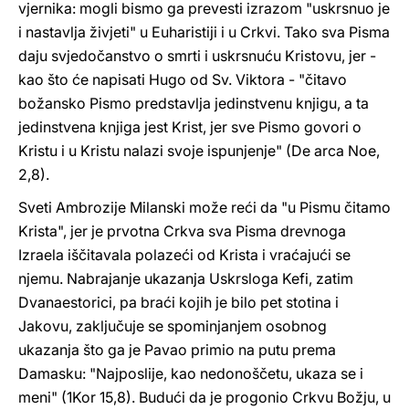
vjernika: mogli bismo ga prevesti izrazom "uskrsnuo je
i nastavlja živjeti" u Euharistiji i u Crkvi. Tako sva Pisma
daju svjedočanstvo o smrti i uskrsnuću Kristovu, jer -
kao što će napisati Hugo od Sv. Viktora - "čitavo
božansko Pismo predstavlja jedinstvenu knjigu, a ta
jedinstvena knjiga jest Krist, jer sve Pismo govori o
Kristu i u Kristu nalazi svoje ispunjenje" (De arca Noe,
2,8).
Sveti Ambrozije Milanski može reći da "u Pismu čitamo
Krista", jer je prvotna Crkva sva Pisma drevnoga
Izraela iščitavala polazeći od Krista i vraćajući se
njemu. Nabrajanje ukazanja Uskrsloga Kefi, zatim
Dvanaestorici, pa braći kojih je bilo pet stotina i
Jakovu, zaključuje se spominjanjem osobnog
ukazanja što ga je Pavao primio na putu prema
Damasku: "Najposlije, kao nedonoščetu, ukaza se i
meni" (1Kor 15,8). Budući da je progonio Crkvu Božju, u