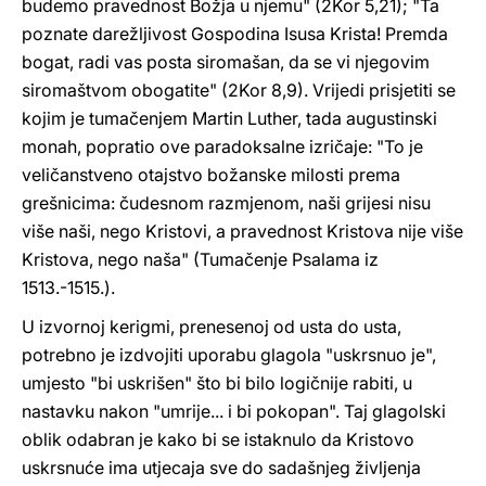
budemo pravednost Božja u njemu" (2Kor 5,21); "Ta
poznate darežljivost Gospodina Isusa Krista! Premda
bogat, radi vas posta siromašan, da se vi njegovim
siromaštvom obogatite" (2Kor 8,9). Vrijedi prisjetiti se
kojim je tumačenjem Martin Luther, tada augustinski
monah, popratio ove paradoksalne izričaje: "To je
veličanstveno otajstvo božanske milosti prema
grešnicima: čudesnom razmjenom, naši grijesi nisu
više naši, nego Kristovi, a pravednost Kristova nije više
Kristova, nego naša" (Tumačenje Psalama iz
1513.-1515.).
U izvornoj kerigmi, prenesenoj od usta do usta,
potrebno je izdvojiti uporabu glagola "uskrsnuo je",
umjesto "bi uskrišen" što bi bilo logičnije rabiti, u
nastavku nakon "umrije... i bi pokopan". Taj glagolski
oblik odabran je kako bi se istaknulo da Kristovo
uskrsnuće ima utjecaja sve do sadašnjeg življenja