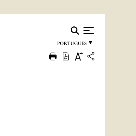
PORTUGUÊS
FRANÇAIS
ENGLISH
ITALIANO
PORTUGUÊS
ESPAÑOL
DEUTSCH
POLSKI