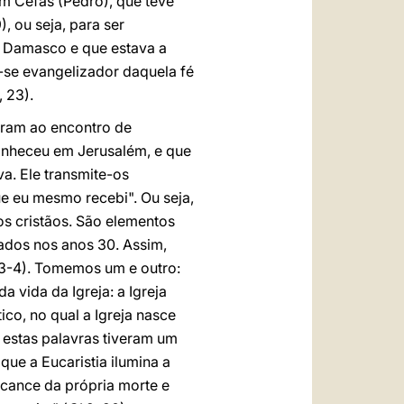
om Cefas (Pedro), que teve
9), ou seja, para ser
e Damasco e que estava a
a-se evangelizador daquela fé
, 23).
iram ao encontro de
onheceu em Jerusalém, e que
va. Ele transmite-os
e eu mesmo recebi". Ou seja,
os cristãos. São elementos
ulados nos anos 30. Assim,
 3-4). Tomemos um e outro:
a vida da Igreja: a Igreja
ico, no qual a Igreja nasce
estas palavras tiveram um
ue a Eucaristia ilumina a
alcance da própria morte e