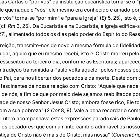
as Cartas o "por vós" da instituição eucarística torna-se o 
de que naquele "vós" ele mesmo era conhecido e amado por J
or vós" torna-se "por mim" e "para a Igreja" (
Ef
5, 25), isto 
(cf.
Rm
3, 25). Da Eucaristia e na Eucaristia, a Igreja edific
27), alimentado todos os dias pelo poder do Espírito do Res
rreição, transmite-nos de novo a mesma fórmula de fidelidad
lugar, aquilo que eu mesmo recebi, isto é: Cristo morreu pe
 ressuscitou ao terceiro dia, conforme as Escrituras; aparec
 tradição transmitida a Paulo volta aquele "pelos nossos pe
 Pai, para nos libertar dos pecados e da morte. Deste dom d
fascinantes da nossa relação com Cristo: "Aquele que nada 
de nós, a fim de que por meio dele sejamos reabilitados por
ade de nosso Senhor Jesus Cristo; embora fosse rico, Ele t
com a sua pobreza" (
2 Cor
8, 9). Vale a pena recordar o com
Lutero acompanhava estas expressões paradoxais de Paulo:
ra os pecadores: que com um intercâmbio admirável os noss
stiça de Cristo não é mais de Cristo, mas nossa" (
Comentári