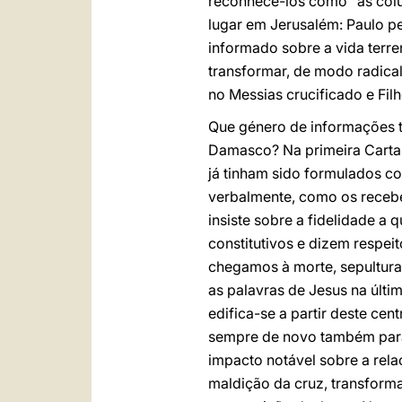
reconhecê-los como "as colun
lugar em Jerusalém: Paulo pe
informado sobre a vida terr
transformar, de modo radical
no Messias crucificado e Filh
Que género de informações t
Damasco? Na primeira Carta 
já tinham sido formulados com
verbalmente, como os recebe
insiste sobre a fidelidade a
constitutivos e dizem respeit
chegamos à morte, sepultura 
as palavras de Jesus na últim
edifica-se a partir deste cen
sempre de novo também para 
impacto notável sobre a rela
maldição da cruz, transform