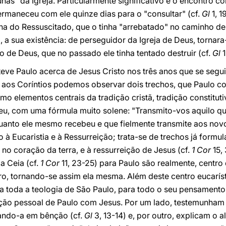
as" da Igreja. Particularmente significativo é o encontro c
rmaneceu com ele quinze dias para o "consultar" (cf.
Gl
1, 1
ena do Ressuscitado, que o tinha "arrebatado" no caminho d
, a sua existência: de perseguidor da Igreja de Deus, tornar
o de Deus, que no passado ele tinha tentado destruir (cf.
Gl
1
eve Paulo acerca de Jesus Cristo nos três anos que se segu
aos Coríntios podemos observar dois trechos, que Paulo c
o elementos centrais da tradição cristã, tradição constituti
u, com uma fórmula muito solene: "Transmito-vos aquilo qu
 quanto ele mesmo recebeu e que fielmente transmite aos nov
o à Eucaristia e à Ressurreição; trata-se de trechos já form
no coração da terra, e à ressurreição de Jesus (cf.
1 Cor
15,
a Ceia (cf.
1 Cor
11, 23-25) para Paulo são realmente, centro d
tro, tornando-se assim ela mesma. Além deste centro eucaríst
toda a teologia de São Paulo, para todo o seu pensamento 
ção pessoal de Paulo com Jesus. Por um lado, testemunham q
ando-a em bênção (cf.
Gl
3, 13-14) e, por outro, explicam o 