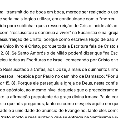
inal, transmitido de boca em boca, merece ser realçado o us
e seria mais lógico utilizar, em continuidade com o "morreu..
ida para sublinhar que a ressurreição de Cristo incide até a
om "ressuscitou e continua a viver" na Eucaristia e na Igreja
ssurreição de Cristo, porque como escrevia Hugo de São Vít
te único livro é Cristo, porque toda a Escritura fala de Crist
,
2, 8). Se Santo Ambrósio de Milão poderá dizer que "na Escr
eleu todas as Escrituras de Israel, começando por Cristo e vo
o Ressuscitado a Cefas, aos Doze, a mais de quinhentos irm
 pessoal, recebida por Paulo no caminho de Damasco: "Por 
Cor
15, 8). Porque ele perseguiu a Igreja de Deus, nesta conf
ado apóstolo, ao mesmo nível daqueles que o precederam: m
anto, a afirmação prepotente da graça divina irmana Paulo c
Eis o que nós pregamos, tanto eu como eles; eis aquilo em que
idade e a unicidade do anúncio do Evangelho: tanto eles co
isto morto e ressuscitado que se entrega na Santíssima Euc