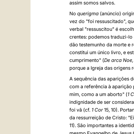
assim somos salvos.
No
querigma
(anúncio) orig
vez do "foi ressuscitado", qu
verbal "ressuscitou" é escolh
crentes: podemos traduzi-lo c
dão testemunho da morte e re
constitui um único livro, e es
cumprimento" (
De arca Noe
porque a Igreja das origens r
A sequência das aparições d
com a referência à aparição
mim, como a um aborto" (
1 
indignidade de ser consider
foi vã (cf.
1 Cor
15, 10). Port
da ressurreição de Cristo: "
11). São importantes a ident
mesmo Evangelho de Jesus Cr