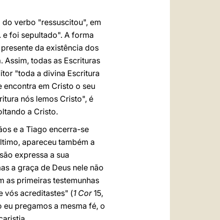
o do verbo "ressuscitou", em
. e foi sepultado". A forma
o presente da existência dos
. Assim, todas as Escrituras
or "toda a divina Escritura
o e encontra em Cristo o seu
itura nós lemos Cristo", é
ltando a Cristo.
ãos e a Tiago encerra-se
último, apareceu também a
issão expressa a sua
as a graça de Deus nele não
om as primeiras testemunhas
 vós acreditastes" (
1 Cor
15,
mo eu pregamos a mesma fé, o
aristia.