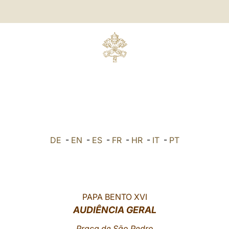
DE
-
EN
-
ES
-
FR
-
HR
-
IT
-
PT
PAPA BENTO XVI
AUDIÊNCIA GERAL
Praça de São Pedro