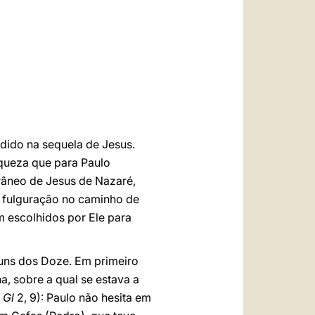
العربيّة
中文
LATINE
edido na sequela de Jesus.
nqueza que para Paulo
râneo de Jesus de Nazaré,
a fulguração no caminho de
m escolhidos por Ele para
uns dos Doze. Em primeiro
a, sobre a qual se estava a
.
Gl
2, 9): Paulo não hesita em