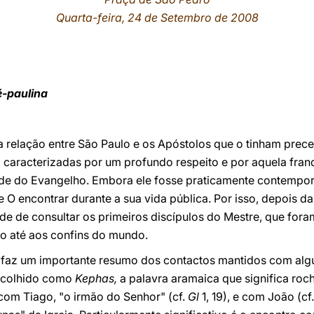
Quarta-feira, 24 de Setembro de 2008
é-paulina
 a relação entre São Paulo e os Apóstolos que o tinham prec
 caracterizadas por um profundo respeito e por aquela fra
ade do Evangelho. Embora ele fosse praticamente contempo
 O encontrar durante a sua vida pública. Por isso, depois d
e de consultar os primeiros discípulos do Mestre, que fora
o até aos confins do mundo.
 faz um importante resumo dos contactos mantidos com alg
escolhido como
Kephas,
a palavra aramaica que significa roch
, com Tiago, "o irmão do Senhor" (cf.
Gl
1, 19), e com João (cf