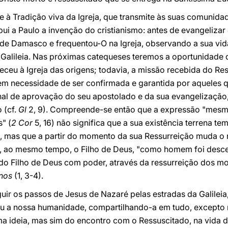
e à Tradição viva da Igreja, que transmite às suas comunid
ui a Paulo a invenção do cristianismo: antes de evangelizar 
de Damasco e frequentou-O na Igreja, observando a sua vi
Galileia. Nas próximas catequeses teremos a oportunidade 
eceu à Igreja das origens; todavia, a missão recebida do Re
m necessidade de ser confirmada e garantida por aqueles 
nal de aprovação do seu apostolado e da sua evangelização,
 (cf.
Gl
2, 9). Compreende-se então que a expressão "mes
" (
2 Cor
5, 16) não significa que a sua existência terrena t
, mas que a partir do momento da sua Ressurreição muda o
é, ao mesmo tempo, o Filho de Deus, "como homem foi desc
tuído Filho de Deus com poder, através da ressurreição dos 
anos
(1, 3-4).
ir os passos de Jesus de Nazaré pelas estradas da Galilei
u a nossa humanidade, compartilhando-a em tudo, excepto 
 ideia, mas sim do encontro com o Ressuscitado, na vida da