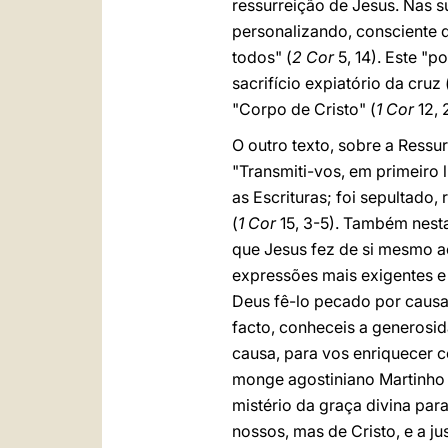
ressurreição de Jesus. Nas su
personalizando, consciente 
todos" (
2 Cor
5, 14). Este "p
sacrifício expiatório da cruz 
"Corpo de Cristo" (
1 Cor
12, 
O outro texto, sobre a Ressu
"Transmiti-vos, em primeiro 
as Escrituras; foi sepultado,
(
1 Cor
15, 3-5). Também nesta
que Jesus fez de si mesmo ao
expressões mais exigentes e 
Deus fê-lo pecado por causa 
facto, conheceis a generosid
causa, para vos enriquecer 
monge agostiniano Martinho 
mistério da graça divina pa
nossos, mas de Cristo, e a ju