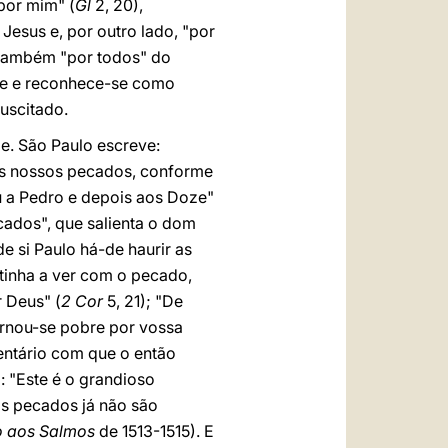
"por mim" (
Gl
2, 20),
esus e, por outro lado, "por
é, também "por todos" do
a-se e reconhece-se como
suscitado.
e. São Paulo escreve:
los nossos pecados, conforme
eu a Pedro e depois aos Doze"
cados", que salienta o dom
e si Paulo há-de haurir as
tinha a ver com o pecado,
 Deus" (
2 Cor
5, 21); "De
ornou-se pobre por vossa
entário com que o então
 "Este é o grandioso
os pecados já não são
o aos Salmos
de 1513-1515). E